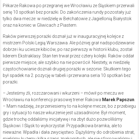
Piłkarze Rakowa po przegranej we Wrocławiu ze Śląskiem przerwali
serię 10 spotkań bez porażki. Do zakończenia rundy pozostały już
tylko dwa mecze: w niedzielę w Bełchatowie z Jagiellonią Białystok
oraz na koniec w Gliwicach z Piastem.
Raków pierwszej porażki doznał już w inauguracyjnej kolejce z
mistrzem Polski Legią Warszawa. Ale później grał nadspodziewanie
dobrze i ku uciesze kibiców, po raz pierwszy w historii klubu, został
liderem Ekstraklasy. Stan ten trwał przez cztery kolejki. Raków oddał
pierwsze miejsce, ale szybko na nie powrócił. Niestety, w niedzielę
częstochowianie doznali drugiej porażki w sezonie. Skutkiem tego
był spadek na 2. pozycję w tabeli i przerwana seria 10 spotkań bez
porażki.
– Jesteśmy źli, rozczarowani i wkurzeni – mówił po meczu we
Wrocławiu na konferencji prasowej trener Rakowa
Marek Papszun
.
– Mam nadzieję, że przeniesiemy to na kolejne mecze, bo z przebiegu
gry i sytuacji to nasze wkurzenie jest uzasadnione. Był moment,
gdzie trochę oddaliśmy inicjatywę i na zbyt dużo pozwoliliśmy
Śląskowi. I Śląsk to wykorzystał. Przypadkowa bramka, ale to
nieważne. Wpadła i dała zwycięstwo. Dążyliśmy do odrobienia strat,
mieliśmy ku temu kilka szans znakomitych, ale nie sforsowaliśmy i