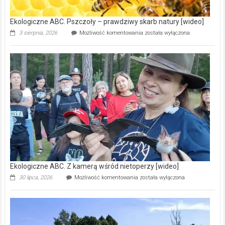
Ekologiczne ABC. Pszczoły – prawdziwy skarb natury [wideo]
Ekologiczne
3 sierpnia, 2026
Możliwość komentowania
została wyłączona
ABC.
Pszczoły
–
prawdziwy
skarb
natury
[wideo]
Ekologiczne ABC. Z kamerą wśród nietoperzy [wideo]
Ekologiczne
30 lipca, 2026
Możliwość komentowania
została wyłączona
ABC.
Z
kamerą
wśród
nietoperzy