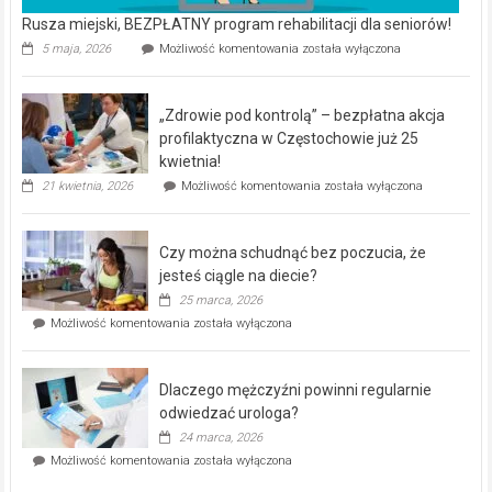
Rusza miejski, BEZPŁATNY program rehabilitacji dla seniorów!
Rusza
5 maja, 2026
Możliwość komentowania
została wyłączona
miejski,
BEZPŁATNY
program
„Zdrowie pod kontrolą” – bezpłatna akcja
rehabilitacji
dla
profilaktyczna w Częstochowie już 25
seniorów!
kwietnia!
„Zdrowie
21 kwietnia, 2026
Możliwość komentowania
została wyłączona
pod
kontrolą”
–
Czy można schudnąć bez poczucia, że
bezpłatna
akcja
jesteś ciągle na diecie?
profilaktyczna
25 marca, 2026
w
Czy
Możliwość komentowania
została wyłączona
Częstochowie
można
już
schudnąć
25
bez
kwietnia!
Dlaczego mężczyźni powinni regularnie
poczucia,
że
odwiedzać urologa?
jesteś
24 marca, 2026
ciągle
Dlaczego
Możliwość komentowania
została wyłączona
na
mężczyźni
diecie?