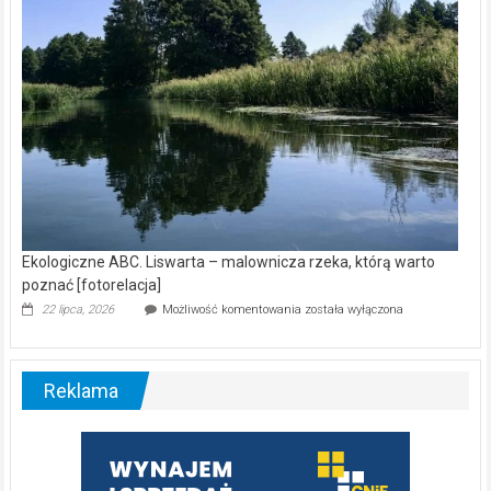
[wideo]
Ekologiczne ABC. Liswarta – malownicza rzeka, którą warto
poznać [fotorelacja]
Ekologiczne
22 lipca, 2026
Możliwość komentowania
została wyłączona
ABC.
Liswarta
–
malownicza
Reklama
rzeka,
którą
warto
poznać
[fotorelacja]