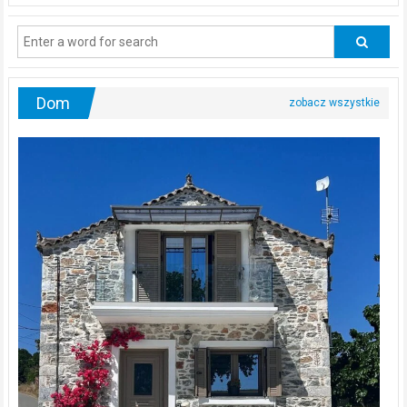
powinni
regularnie
odwiedzać
urologa?
Dom