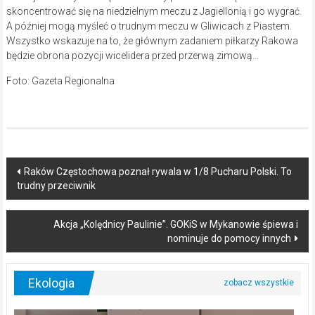
skoncentrować się na niedzielnym meczu z Jagiellonią i go wygrać.
A później mogą myśleć o trudnym meczu w Gliwicach z Piastem.
Wszystko wskazuje na to, że głównym zadaniem piłkarzy Rakowa
będzie obrona pozycji wicelidera przed przerwą zimową…
Foto: Gazeta Regionalna
Post
Raków Częstochowa poznał rywala w 1/8 Pucharu Polski. To
trudny przeciwnik
navigation
Akcja „Kolędnicy Paulinie”. GOKiS w Mykanowie śpiewa i
nominuje do pomocy innych
Ekologia