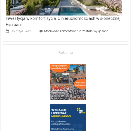
Inwestycja w komfort życia. O nieruchomościach w słonecznej
Hiszpanii
Inwestycja
15 maja, 2026
Możliwość komentowania
została wyłączona
w komfort
życia.
O nieruchomościach
w słonecznej
Reklama
Hiszpanii