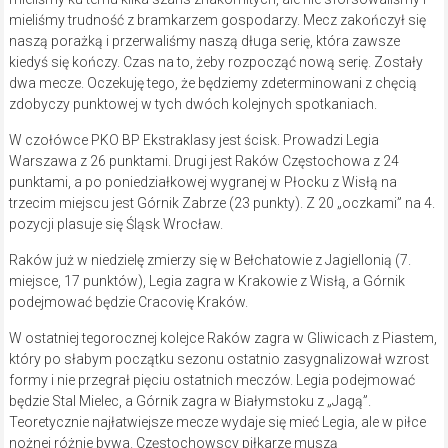
mieliśmy trudność z bramkarzem gospodarzy. Mecz zakończył się
naszą porażką i przerwaliśmy naszą długa serię, która zawsze
kiedyś się kończy. Czas na to, żeby rozpocząć nową serię. Zostały
dwa mecze. Oczekuję tego, że będziemy zdeterminowani z chęcią
zdobyczy punktowej w tych dwóch kolejnych spotkaniach.
W czołówce PKO BP Ekstraklasy jest ścisk. Prowadzi Legia
Warszawa z 26 punktami. Drugi jest Raków Częstochowa z 24
punktami, a po poniedziałkowej wygranej w Płocku z Wisłą na
trzecim miejscu jest Górnik Zabrze (23 punkty). Z 20 „oczkami” na 4.
pozycji plasuje się Śląsk Wrocław.
Raków już w niedzielę zmierzy się w Bełchatowie z Jagiellonią (7.
miejsce, 17 punktów), Legia zagra w Krakowie z Wisłą, a Górnik
podejmować będzie Cracovię Kraków.
W ostatniej tegorocznej kolejce Raków zagra w Gliwicach z Piastem,
który po słabym początku sezonu ostatnio zasygnalizował wzrost
formy i nie przegrał pięciu ostatnich meczów. Legia podejmować
będzie Stal Mielec, a Górnik zagra w Białymstoku z „Jagą”.
Teoretycznie najłatwiejsze mecze wydaje się mieć Legia, ale w piłce
nożnej różnie bywa. Częstochowscy piłkarze muszą