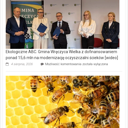
Ekologiczne ABC. Gmina Wręczyca Wielka z dofinansowaniem
ponad 15,6 mln na modernizację oczyszczalni ścieków [wideo]
Ekologiczne
4 sierpnia, 2026
Możliwość komentowania
została wyłączona
ABC.
Gmina
Wręczyca
Wielka
z
dofinansowaniem
ponad
15,6
mln
na
modernizację
oczyszczalni
ścieków
[wideo]