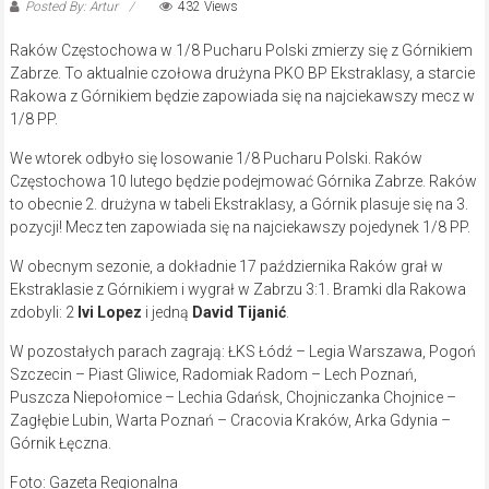
Posted By: Artur
432 Views
Raków Częstochowa w 1/8 Pucharu Polski zmierzy się z Górnikiem
Zabrze. To aktualnie czołowa drużyna PKO BP Ekstraklasy, a starcie
Rakowa z Górnikiem będzie zapowiada się na najciekawszy mecz w
1/8 PP.
We wtorek odbyło się losowanie 1/8 Pucharu Polski. Raków
Częstochowa 10 lutego będzie podejmować Górnika Zabrze. Raków
to obecnie 2. drużyna w tabeli Ekstraklasy, a Górnik plasuje się na 3.
pozycji! Mecz ten zapowiada się na najciekawszy pojedynek 1/8 PP.
W obecnym sezonie, a dokładnie 17 października Raków grał w
Ekstraklasie z Górnikiem i wygrał w Zabrzu 3:1. Bramki dla Rakowa
zdobyli: 2
Ivi Lopez
i jedną
David Tijanić
.
W pozostałych parach zagrają: ŁKS Łódź – Legia Warszawa, Pogoń
Szczecin – Piast Gliwice, Radomiak Radom – Lech Poznań,
Puszcza Niepołomice – Lechia Gdańsk, Chojniczanka Chojnice –
Zagłębie Lubin, Warta Poznań – Cracovia Kraków, Arka Gdynia –
Górnik Łęczna.
Foto: Gazeta Regionalna