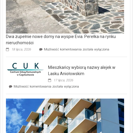
Dwa zupełnie nowe domy na wyspie Evia. Perełka na rynku
nieruchomości
Dwa
18 lipca, 2026
Możliwość komentowania
została wyłączona
zupełnie
nowe
domy
Mieszkańcy wybiorą nazwy alejek w
na
wyspie
Lasku Aniołowskim
Evia.
17 lipca, 2026
Perełka
Mieszkańcy
Możliwość komentowania
została wyłączona
na
wybiorą
rynku
nazwy
nieruchomości
alejek
w
Lasku
Aniołowskim