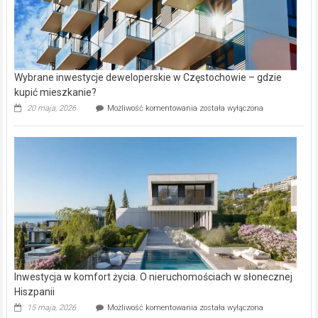
Wybrane inwestycje deweloperskie w Częstochowie – gdzie
kupić mieszkanie?
Wybrane
20 maja, 2026
Możliwość komentowania
została wyłączona
inwestycje
deweloperskie
w Częstochowie
–
gdzie
kupić
mieszkanie?
Inwestycja w komfort życia. O nieruchomościach w słonecznej
Hiszpanii
Inwestycja
15 maja, 2026
Możliwość komentowania
została wyłączona