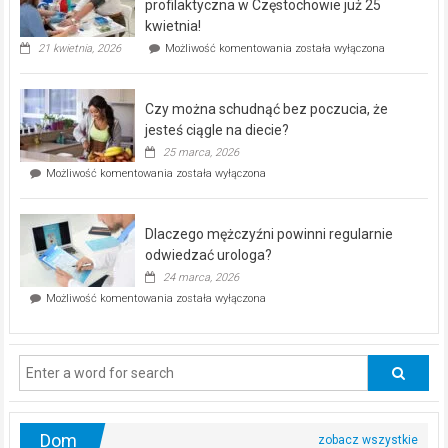
dla
profilaktyczna w Częstochowie już 25
seniorów!
kwietnia!
„Zdrowie
21 kwietnia, 2026
Możliwość komentowania
została wyłączona
pod
kontrolą”
–
Czy można schudnąć bez poczucia, że
bezpłatna
akcja
jesteś ciągle na diecie?
profilaktyczna
25 marca, 2026
w
Czy
Możliwość komentowania
została wyłączona
Częstochowie
można
już
schudnąć
25
bez
kwietnia!
Dlaczego mężczyźni powinni regularnie
poczucia,
że
odwiedzać urologa?
jesteś
24 marca, 2026
ciągle
Dlaczego
Możliwość komentowania
została wyłączona
na
mężczyźni
diecie?
powinni
regularnie
odwiedzać
urologa?
Dom