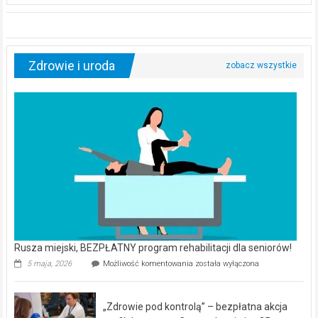
Zdrowie i uroda
Rusza miejski, BEZPŁATNY program rehabilitacji dla seniorów!
Rusza
5 maja, 2026
Możliwość komentowania
została wyłączona
miejski,
BEZPŁATNY
program
„Zdrowie pod kontrolą” – bezpłatna akcja
rehabilitacji