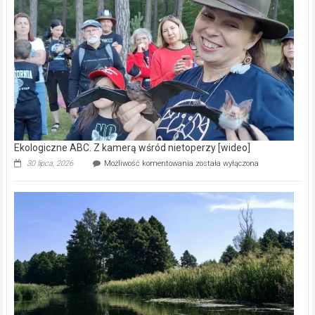
prawdziwy
skarb
natury
[wideo]
Ekologiczne ABC. Z kamerą wśród nietoperzy [wideo]
Ekologiczne
30 lipca, 2026
Możliwość komentowania
została wyłączona
ABC.
Z
kamerą
wśród
nietoperzy
[wideo]