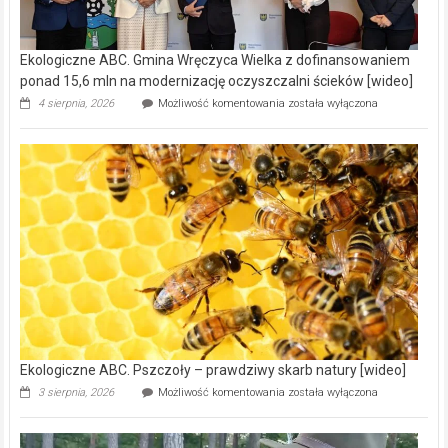
Ekologiczne ABC. Gmina Wręczyca Wielka z dofinansowaniem
ponad 15,6 mln na modernizację oczyszczalni ścieków [wideo]
Ekologiczne
4 sierpnia, 2026
Możliwość komentowania
została wyłączona
ABC.
Gmina
Wręczyca
Wielka
z
dofinansowaniem
ponad
15,6
mln
na
modernizację
oczyszczalni
ścieków
[wideo]
Ekologiczne ABC. Pszczoły – prawdziwy skarb natury [wideo]
Ekologiczne
3 sierpnia, 2026
Możliwość komentowania
została wyłączona
ABC.
Pszczoły
–