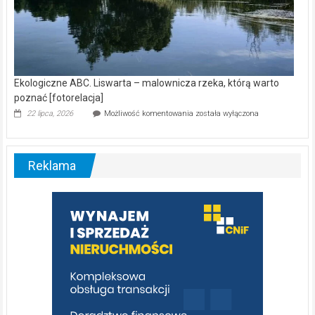
Ekologiczne ABC. Liswarta – malownicza rzeka, którą warto
poznać [fotorelacja]
Ekologiczne
22 lipca, 2026
Możliwość komentowania
została wyłączona
ABC.
Liswarta
–
malownicza
Reklama
rzeka,
którą
warto
poznać
[fotorelacja]