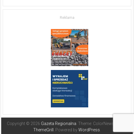
w komfort
życia.
O nieruchomościach
w słonecznej
Reklama
Hiszpanii
Copyright © 2026
Gazeta Regionalna
. Theme: ColorNews Pro by
ThemeGrill
. Powered by
WordPress
.