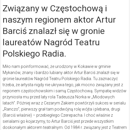
Związany w Częstochową i
naszym regionem aktor Artur
Barciś znalazł się w gronie
laureatów Nagród Teatru
Polskiego Radia.
Miło nam poinformować, że urodzony w Kokawie w gminie
Mykanów, znany i bardzo lubiany aktor Artur Barciś znalazł się w
gronie laureatów Nagród Teatru Polskiego Radia. Tu zaznaczyć
trzeba, że artysta nigdy nie ukrywa tego, jak mocno związany jest z
regionem częstochowskim i samą Częstochową. Sympatię widzów
przyniosła mu przed laty rola Tadeusza Norka w „Miodowych
latach”. Później wraz z Cezarym Żakiem powtórzyli sukces w serialu
„Ranczo”, pierwszy grał tam podwójną rolę wójta i plebana, drugi
(Barciś właśnie) – przebiegłego Czerepacha. I choć właśnie z
serialami go kojarzymy, to Artur Barciś jest przede wszystkim
doskonałym aktorem teatralnym. Od 1984 r. związany jest z Teatrem