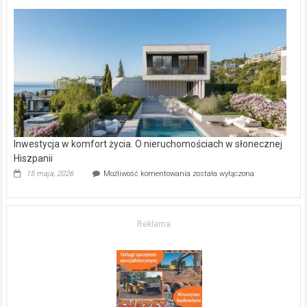
deweloperskie
w Częstochowie
–
gdzie
kupić
mieszkanie?
Inwestycja w komfort życia. O nieruchomościach w słonecznej
Hiszpanii
Inwestycja
15 maja, 2026
Możliwość komentowania
została wyłączona
w komfort
życia.
O nieruchomościach
w słonecznej
Reklama
Hiszpanii