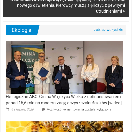
nowego oświetlenia. Kierowcy muszą się liczyć z pewnymi
utrudnieniami
Ekologia
Ekologiczne ABC. Gmina Wręczyca Wielka z dofinansowaniem
ponad 15,6 mln na modernizację oczyszczalni ścieków [wideo]
Ekologiczne
4 sierpnia, 2026
Możliwość komentowania
została wyłączona
ABC.
Gmina
Wręczyca
Wielka