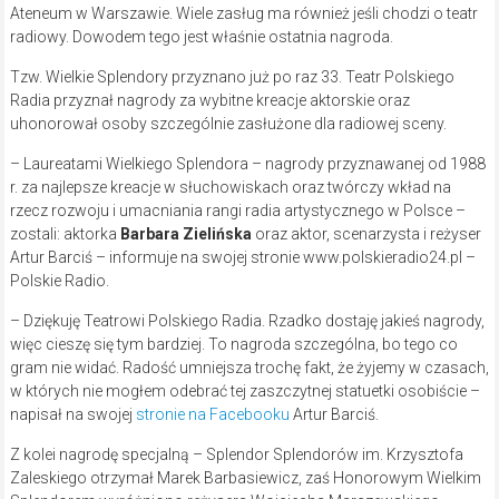
Ateneum w Warszawie. Wiele zasług ma również jeśli chodzi o teatr
radiowy. Dowodem tego jest właśnie ostatnia nagroda.
Tzw. Wielkie Splendory przyznano już po raz 33. Teatr Polskiego
Radia przyznał nagrody za wybitne kreacje aktorskie oraz
uhonorował osoby szczególnie zasłużone dla radiowej sceny.
– Laureatami Wielkiego Splendora
– nagrody przyznawanej od 1988
r. za najlepsze kreacje w słuchowiskach oraz twórczy wkład na
rzecz rozwoju i umacniania rangi radia artystycznego w Polsce –
zostali: aktorka
Barbara Zielińska
oraz aktor, scenarzysta i reżyser
Artur Barciś – informuje na swojej stronie www.polskieradio24.pl –
Polskie Radio.
– Dziękuję Teatrowi Polskiego Radia. Rzadko dostaję jakieś nagrody,
więc cieszę się tym bardziej. To nagroda szczególna, bo tego co
gram nie widać. Radość umniejsza trochę fakt, że żyjemy w czasach,
w których nie mogłem odebrać tej zaszczytnej statuetki osobiście –
napisał na swojej
stronie na Facebooku
Artur Barciś.
Z kolei nagrodę specjalną – Splendor Splendorów im. Krzysztofa
Zaleskiego
otrzymał Marek Barbasiewicz, zaś Honorowym Wielkim