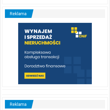
Liswarta
–
malownicza
Reklama
rzeka,
którą
warto
poznać
[fotorelacja]
Reklama