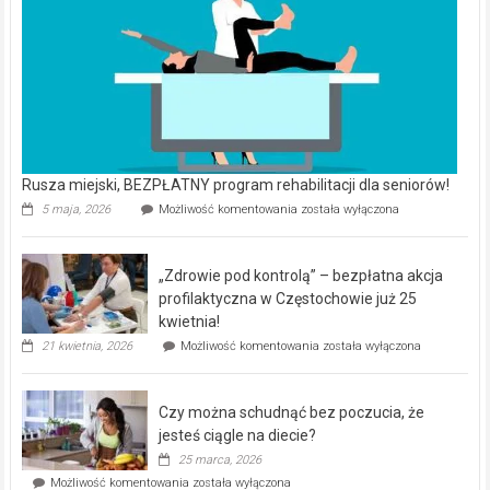
Rusza miejski, BEZPŁATNY program rehabilitacji dla seniorów!
Rusza
5 maja, 2026
Możliwość komentowania
została wyłączona
miejski,
BEZPŁATNY
program
„Zdrowie pod kontrolą” – bezpłatna akcja
rehabilitacji
dla
profilaktyczna w Częstochowie już 25
seniorów!
kwietnia!
„Zdrowie
21 kwietnia, 2026
Możliwość komentowania
została wyłączona
pod
kontrolą”
–
Czy można schudnąć bez poczucia, że
bezpłatna
akcja
jesteś ciągle na diecie?
profilaktyczna
25 marca, 2026
w
Czy
Możliwość komentowania
została wyłączona
Częstochowie