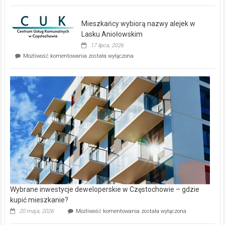
zupełnie
nowe
domy
Mieszkańcy wybiorą nazwy alejek w
na
wyspie
Lasku Aniołowskim
Evia.
17 lipca, 2026
Perełka
Mieszkańcy
Możliwość komentowania
została wyłączona
na
wybiorą
rynku
nazwy
nieruchomości
alejek
w
Lasku
Aniołowskim
Wybrane inwestycje deweloperskie w Częstochowie – gdzie
kupić mieszkanie?
Wybrane
20 maja, 2026
Możliwość komentowania
została wyłączona
inwestycje