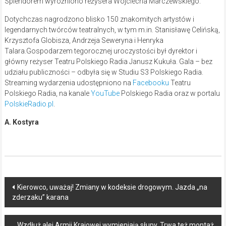
Splendorem wyróżniono reżysera Wojciecha Marczewskiego.
Dotychczas nagrodzono blisko 150 znakomitych artystów i
legendarnych twórców teatralnych, w tym m.in. Stanisławę Celińską,
Krzysztofa Globisza, Andrzeja Seweryna i Henryka
Talara.Gospodarzem tegorocznej uroczystości był dyrektor i
główny reżyser Teatru Polskiego
Radia Janusz Kukuła. Gala – bez
udziału publiczności – odbyła się w Studiu S3 Polskiego Radia.
Streaming wydarzenia udostępniono na
Facebooku
Teatru
Polskiego Radia, na kanale
YouTube
Polskiego Radia oraz w portalu
PolskieRadio.pl
.
A. Kostyra
Post
Kierowco, uważaj! Zmiany w kodeksie drogowym. Jazda „na
zderzaku” karana
navigation
Wzdłuż alei Armii Krajowej wymieniają słupy. Trwa też montaż