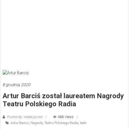
8 grudnia, 2020
Artur Barciś został laureatem Nagrody
Teatru Polskiego Radia
Posted By: redakcja red
488 Views
Artur Barciś
,
Nagrody Teatru Polskiego Radia
,
teatr