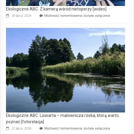
Ekologiczne ABC. Z kamerą wśród nietoperzy [wideo]
Ekologiczne
30 lipca, 2026
Możliwość komentowania
została wyłączona
ABC.
Z
kamerą
wśród
nietoperzy
[wideo]
Ekologiczne ABC. Liswarta – malownicza rzeka, którą warto
poznać [fotorelacja]
Ekologiczne
22 lipca, 2026
Możliwość komentowania
została wyłączona
ABC.