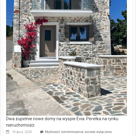
Dwa zupełnie nowe domy na wyspie Evia. Perełka na rynku
nieruchomości
Dwa
18 lipca, 2026
Możliwość komentowania
została wyłączona