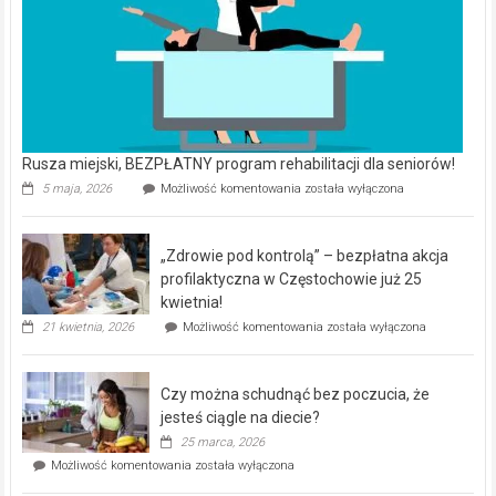
Rusza miejski, BEZPŁATNY program rehabilitacji dla seniorów!
Rusza
5 maja, 2026
Możliwość komentowania
została wyłączona
miejski,
BEZPŁATNY
program
„Zdrowie pod kontrolą” – bezpłatna akcja
rehabilitacji
dla
profilaktyczna w Częstochowie już 25
seniorów!
kwietnia!
„Zdrowie
21 kwietnia, 2026
Możliwość komentowania
została wyłączona
pod
kontrolą”
–
Czy można schudnąć bez poczucia, że
bezpłatna
akcja
jesteś ciągle na diecie?
profilaktyczna
25 marca, 2026
w
Czy
Możliwość komentowania
została wyłączona
Częstochowie
można
już