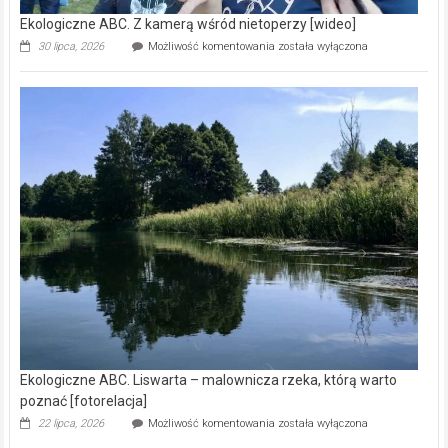
Ekologiczne ABC. Z kamerą wśród nietoperzy [wideo]
Ekologiczne
30 lipca, 2026
Możliwość komentowania
została wyłączona
ABC.
Z
kamerą
wśród
nietoperzy
[wideo]
Ekologiczne ABC. Liswarta – malownicza rzeka, którą warto
poznać [fotorelacja]
Ekologiczne
22 lipca, 2026
Możliwość komentowania
została wyłączona
ABC.