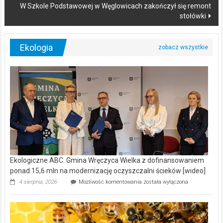
W Szkole Podstawowej w Węglowicach zakończył się remont
stołówki
Ekologia
Ekologiczne ABC. Gmina Wręczyca Wielka z dofinansowaniem
ponad 15,6 mln na modernizację oczyszczalni ścieków [wideo]
Ekologiczne
4 sierpnia, 2026
Możliwość komentowania
została wyłączona
ABC.
Gmina
Wręczyca
Wielka
z