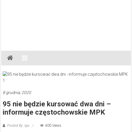
Gazeta
Regionalna
Częstochowa,
Kłobuck,
Lubliniec,
8 grudnia, 2020
Myszków
95 nie będzie kursować dwa dni –
informuje częstochowskie MPK
Posted By: Iga
400 Views