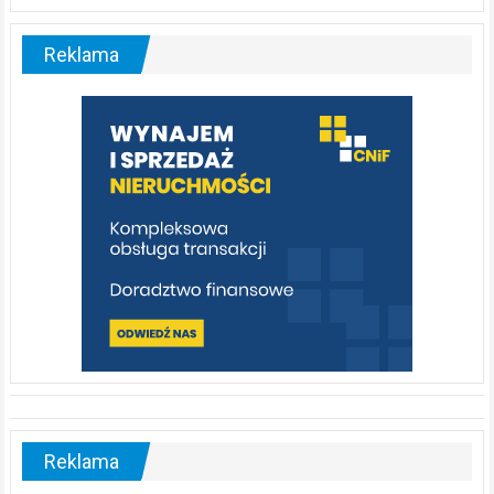
Liswarta
–
malownicza
Reklama
rzeka,
którą
warto
poznać
[fotorelacja]
Reklama