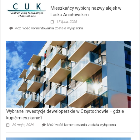
domy
Mieszkańcy wybiorą nazwy alejek w
na
wyspie
Lasku Aniołowskim
Evia.
17 lipca, 2026
Perełka
Mieszkańcy
Możliwość komentowania
została wyłączona
na
wybiorą
rynku
nazwy
nieruchomości
alejek
w
Lasku
Aniołowskim
Wybrane inwestycje deweloperskie w Częstochowie – gdzie
kupić mieszkanie?
Wybrane
20 maja, 2026
Możliwość komentowania
została wyłączona
inwestycje
deweloperskie
w Częstochowie