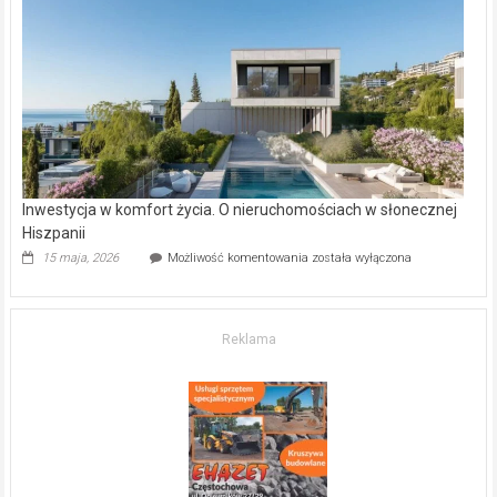
–
gdzie
kupić
mieszkanie?
Inwestycja w komfort życia. O nieruchomościach w słonecznej
Hiszpanii
Inwestycja
15 maja, 2026
Możliwość komentowania
została wyłączona
w komfort
życia.
O nieruchomościach
w słonecznej
Reklama
Hiszpanii