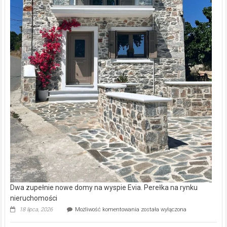
Dwa zupełnie nowe domy na wyspie Evia. Perełka na rynku
nieruchomości
Dwa
18 lipca, 2026
Możliwość komentowania
została wyłączona
zupełnie
nowe