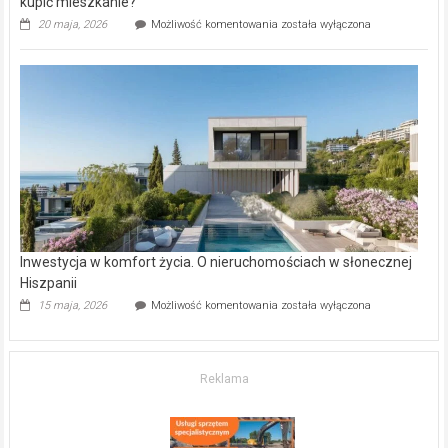
kupić mieszkanie?
Wybrane
20 maja, 2026
Możliwość komentowania
została wyłączona
inwestycje
deweloperskie
w Częstochowie
–
gdzie
kupić
mieszkanie?
Inwestycja w komfort życia. O nieruchomościach w słonecznej
Hiszpanii
Inwestycja
15 maja, 2026
Możliwość komentowania
została wyłączona
w komfort
życia.
O nieruchomościach
w słonecznej
Reklama
Hiszpanii