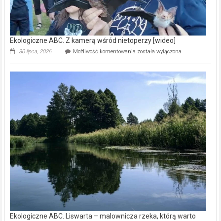
Ekologiczne ABC. Z kamerą wśród nietoperzy [wideo]
Ekologiczne
30 lipca, 2026
Możliwość komentowania
została wyłączona
ABC.
Z
kamerą
wśród
nietoperzy
[wideo]
Ekologiczne ABC. Liswarta – malownicza rzeka, którą warto