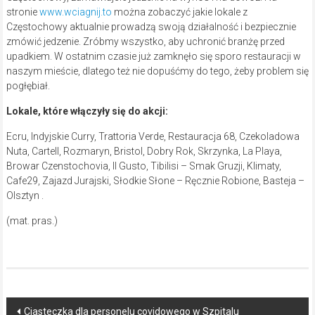
stronie
www.wciagnij.to
można zobaczyć jakie lokale z
Częstochowy aktualnie prowadzą swoją działalność i bezpiecznie
zmówić jedzenie. Zróbmy wszystko, aby uchronić branżę przed
upadkiem. W ostatnim czasie już zamknęło się sporo restauracji w
naszym mieście, dlatego też nie dopuśćmy do tego, żeby problem się
pogłębiał.
Lokale, które włączyły się do akcji:
Ecru, Indyjskie Curry, Trattoria Verde, Restauracja 68, Czekoladowa
Nuta, Cartell, Rozmaryn, Bristol, Dobry Rok, Skrzynka, La Playa,
Browar Czenstochovia, Il Gusto, Tibilisi – Smak Gruzji, Klimaty,
Cafe29, Zajazd Jurajski, Słodkie Słone – Ręcznie Robione, Basteja –
Olsztyn .
(mat. pras.)
Post
Ciasteczka dla personelu covidowego w Szpitalu