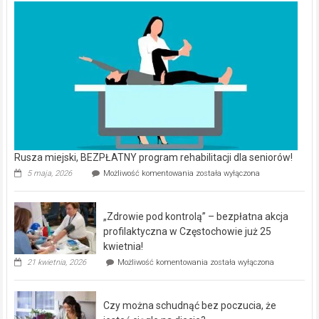
Rusza miejski, BEZPŁATNY program rehabilitacji dla seniorów!
Rusza
5 maja, 2026
Możliwość komentowania
została wyłączona
miejski,
BEZPŁATNY
program
„Zdrowie pod kontrolą” – bezpłatna akcja
rehabilitacji
dla
profilaktyczna w Częstochowie już 25
seniorów!
kwietnia!
„Zdrowie
21 kwietnia, 2026
Możliwość komentowania
została wyłączona
pod
kontrolą”
–
Czy można schudnąć bez poczucia, że
bezpłatna
akcja