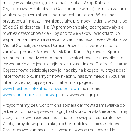
miesięcy zamknęło się już kilkanaście lokali. Akcja Kulinarna
Częstochowa – Pobudzamy Gastronomię w mieście ma za zadanie
w jak największym stopniu pomóc restauratorom. W lokalach
przygotowali między innymi specjalne promocyjne dania w cenie od
25 do 29 zł, deser za 11 zł. W promowanie akcji zaangażowały się
również częstochowskie kluby sportowe Raków i Włókniarz. Do
wsparcia i zamawiania w restauracjach zachęca prezes Włókniarza
Michał Świącik, żużlowiec Damian Dróżdż, a jedzenie z restauracji
zamówili piłkarze Rakowa Patryk Kun i Kamil Piątkowski. Sporo
restauracji na co dzień sponsoruje częstochowskie kluby, dlatego
też wsparcie z ich jest jak najbardziej uzasadnione. Projekt Kulinarna
Częstochowa będzie się rozwijał, tak aby na bieżąco i w przyszłości
informować o kulinarnych nowinkach w naszym mieście. Aktualne
informacje znajdują się na oficjalnym fan page akcji
www.facebook.pl/kulinarnaczestochowa
i na stronie
www.kulinarnaczestochowa.pl
oraz www.wciagnij.to
Przypomnijmy, że uruchomiona została darmowa zamawiarka do
jedzenia pod nazwą www.wciagnij.to stworzona właśnie przez firmę
z Częstochowy, niepobierająca żadnej prowizji od restauratorów.
Zachęcamy do wsparcia akcji i pełnej mobilizacji mieszkańców
Częstochowy, zamawiajcie jedzenie na wynos i na dowóz. Na