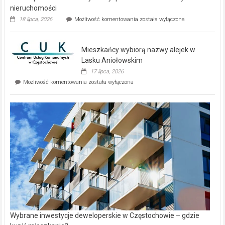
nieruchomości
Dwa
18 lipca, 2026
Możliwość komentowania
została wyłączona
zupełnie
nowe
domy
Mieszkańcy wybiorą nazwy alejek w
na
wyspie
Lasku Aniołowskim
Evia.
17 lipca, 2026
Perełka
Mieszkańcy
Możliwość komentowania
została wyłączona
na
wybiorą
rynku
nazwy
nieruchomości
alejek
w
Lasku
Aniołowskim
Wybrane inwestycje deweloperskie w Częstochowie – gdzie