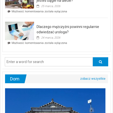
jesteś ciągle na diecie?
profilaktyczna
25 marca, 2026
w
Czy
Możliwość komentowania
została wyłączona
Częstochowie
można
już
schudnąć
25
bez
kwietnia!
Dlaczego mężczyźni powinni regularnie
poczucia,
że
odwiedzać urologa?
jesteś
24 marca, 2026
ciągle
Dlaczego
Możliwość komentowania
została wyłączona
na
mężczyźni
diecie?
powinni
regularnie
odwiedzać
urologa?
Dom