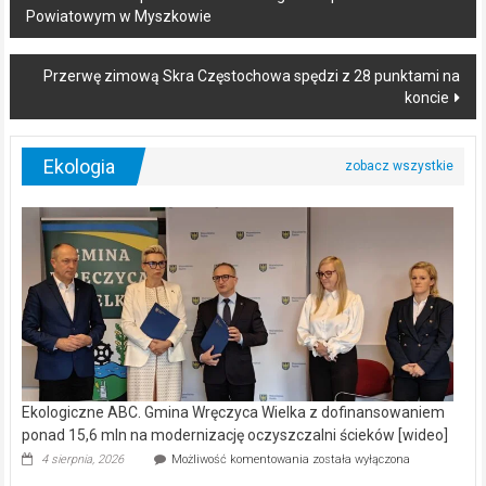
Powiatowym w Myszkowie
navigation
Przerwę zimową Skra Częstochowa spędzi z 28 punktami na
koncie
Ekologia
Ekologiczne ABC. Gmina Wręczyca Wielka z dofinansowaniem
ponad 15,6 mln na modernizację oczyszczalni ścieków [wideo]
Ekologiczne
4 sierpnia, 2026
Możliwość komentowania
została wyłączona
ABC.