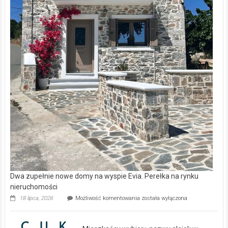
Dwa zupełnie nowe domy na wyspie Evia. Perełka na rynku
nieruchomości
Dwa
18 lipca, 2026
Możliwość komentowania
została wyłączona
zupełnie
nowe
domy