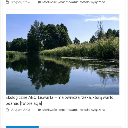
Ekologiczne
30 lipca, 2026
Możliwość komentowania
została wyłączona
ABC.
Z
kamerą
wśród
nietoperzy
[wideo]
Ekologiczne ABC. Liswarta – malownicza rzeka, którą warto
poznać [fotorelacja]
Ekologiczne
22 lipca, 2026
Możliwość komentowania
została wyłączona
ABC.
Liswarta
–
malownicza