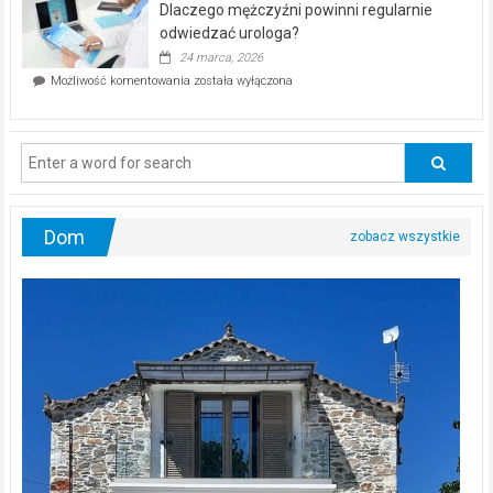
Dlaczego mężczyźni powinni regularnie
poczucia,
że
odwiedzać urologa?
jesteś
24 marca, 2026
ciągle
Dlaczego
Możliwość komentowania
została wyłączona
na
mężczyźni
diecie?
powinni
regularnie
odwiedzać
urologa?
Dom