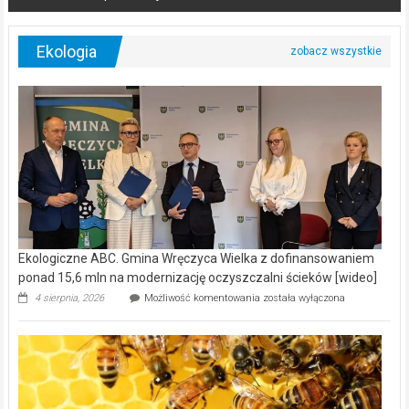
Ekologia
Ekologiczne ABC. Gmina Wręczyca Wielka z dofinansowaniem
ponad 15,6 mln na modernizację oczyszczalni ścieków [wideo]
Ekologiczne
4 sierpnia, 2026
Możliwość komentowania
została wyłączona
ABC.
Gmina
Wręczyca
Wielka
z
dofinansowaniem
ponad