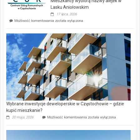
Mieszkańcy wybiorą nazwy alejek w
na
wyspie
Lasku Aniołowskim
Evia.
17 lipca, 2026
Perełka
Mieszkańcy
Możliwość komentowania
została wyłączona
na
wybiorą
rynku
nazwy
nieruchomości
alejek
w
Lasku
Aniołowskim
Wybrane inwestycje deweloperskie w Częstochowie – gdzie
kupić mieszkanie?
Wybrane
20 maja, 2026
Możliwość komentowania
została wyłączona
inwestycje
deweloperskie
w Częstochowie
–