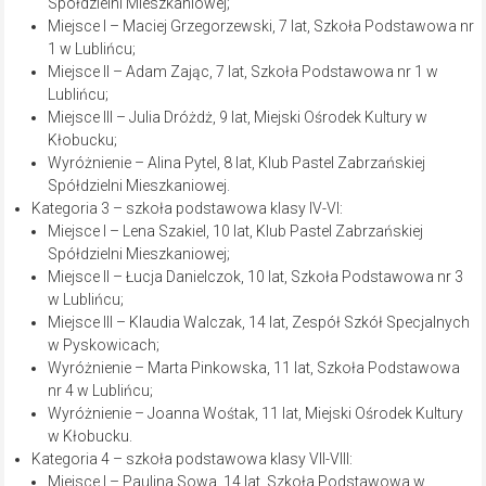
Spółdzielni Mieszkaniowej;
Miejsce I – Maciej Grzegorzewski, 7 lat, Szkoła Podstawowa nr
1 w Lublińcu;
Miejsce II – Adam Zając, 7 lat, Szkoła Podstawowa nr 1 w
Lublińcu;
Miejsce III – Julia Dróżdż, 9 lat, Miejski Ośrodek Kultury w
Kłobucku;
Wyróżnienie – Alina Pytel, 8 lat, Klub Pastel Zabrzańskiej
Spółdzielni Mieszkaniowej.
Kategoria 3 – szkoła podstawowa klasy IV-VI:
Miejsce I – Lena Szakiel, 10 lat, Klub Pastel Zabrzańskiej
Spółdzielni Mieszkaniowej;
Miejsce II – Łucja Danielczok, 10 lat, Szkoła Podstawowa nr 3
w Lublińcu;
Miejsce III – Klaudia Walczak, 14 lat, Zespół Szkół Specjalnych
w Pyskowicach;
Wyróżnienie – Marta Pinkowska, 11 lat, Szkoła Podstawowa
nr 4 w Lublińcu;
Wyróżnienie – Joanna Wośtak, 11 lat, Miejski Ośrodek Kultury
w Kłobucku.
Kategoria 4 – szkoła podstawowa klasy VII-VIII:
Miejsce I – Paulina Sowa, 14 lat, Szkoła Podstawowa w