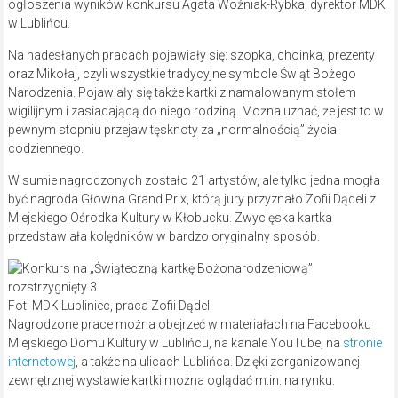
ogłoszenia wyników konkursu Agata Woźniak-Rybka, dyrektor MDK
w Lublińcu.
Na nadesłanych pracach pojawiały się: szopka, choinka, prezenty
oraz Mikołaj, czyli wszystkie tradycyjne symbole Świąt Bożego
Narodzenia. Pojawiały się także kartki z namalowanym stołem
wigilijnym i zasiadającą do niego rodziną. Można uznać, że jest to w
pewnym stopniu przejaw tęsknoty za „normalnością” życia
codziennego.
W sumie nagrodzonych zostało 21 artystów, ale tylko jedna mogła
być nagroda Głowna Grand Prix, którą jury przyznało Zofii Dądeli z
Miejskiego Ośrodka Kultury w Kłobucku. Zwycięska kartka
przedstawiała kolędników w bardzo oryginalny sposób.
Fot: MDK Lubliniec, praca Zofii Dądeli
Nagrodzone prace można obejrzeć w materiałach na Facebooku
Miejskiego Domu Kultury w Lublińcu, na kanale YouTube, na
stronie
internetowej
, a także na ulicach Lublińca. Dzięki zorganizowanej
zewnętrznej wystawie kartki można oglądać m.in. na rynku.