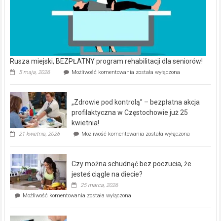
Rusza miejski, BEZPŁATNY program rehabilitacji dla seniorów!
Rusza
5 maja, 2026
Możliwość komentowania
została wyłączona
miejski,
BEZPŁATNY
program
„Zdrowie pod kontrolą” – bezpłatna akcja
rehabilitacji
dla
profilaktyczna w Częstochowie już 25
seniorów!
kwietnia!
„Zdrowie
21 kwietnia, 2026
Możliwość komentowania
została wyłączona
pod
kontrolą”
–
Czy można schudnąć bez poczucia, że
bezpłatna
akcja
jesteś ciągle na diecie?
profilaktyczna
25 marca, 2026
w
Czy
Możliwość komentowania
została wyłączona
Częstochowie
można
już
schudnąć
25
bez
kwietnia!