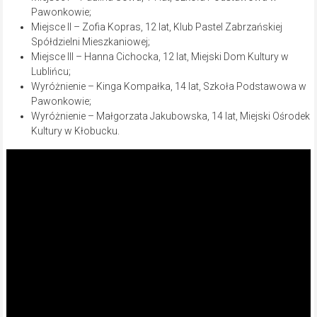
Pawonkowie;
Miejsce II – Zofia Kopras, 12 lat, Klub Pastel Zabrzańskiej
Spółdzielni Mieszkaniowej;
Miejsce III – Hanna Cichocka, 12 lat, Miejski Dom Kultury w
Lublińcu;
Wyróżnienie – Kinga Kompałka, 14 lat, Szkoła Podstawowa w
Pawonkowie;
Wyróżnienie – Małgorzata Jakubowska, 14 lat, Miejski Ośrodek
Kultury w Kłobucku.