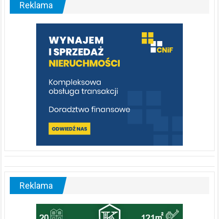
Reklama
rzeka,
którą
warto
poznać
[fotorelacja]
Reklama