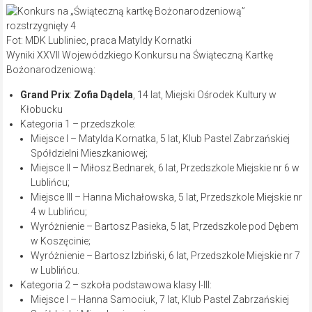
Fot: MDK Lubliniec, praca Matyldy Kornatki
Wyniki XXVII Wojewódzkiego Konkursu na Świąteczną Kartkę
Bożonarodzeniową:
Grand Prix
:
Zofia Dądela
, 14 lat, Miejski Ośrodek Kultury w
Kłobucku
Kategoria 1 – przedszkole:
Miejsce I – Matylda Kornatka, 5 lat, Klub Pastel Zabrzańskiej
Spółdzielni Mieszkaniowej;
Miejsce II – Miłosz Bednarek, 6 lat, Przedszkole Miejskie nr 6 w
Lublińcu;
Miejsce III – Hanna Michałowska, 5 lat, Przedszkole Miejskie nr
4 w Lublińcu;
Wyróżnienie – Bartosz Pasieka, 5 lat, Przedszkole pod Dębem
w Koszęcinie;
Wyróżnienie – Bartosz Izbiński, 6 lat, Przedszkole Miejskie nr 7
w Lublińcu.
Kategoria 2 – szkoła podstawowa klasy I-III:
Miejsce I – Hanna Samociuk, 7 lat, Klub Pastel Zabrzańskiej