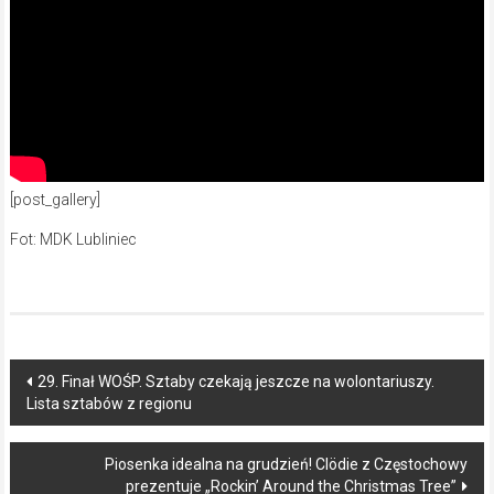
[post_gallery]
Fot: MDK Lubliniec
Post
29. Finał WOŚP. Sztaby czekają jeszcze na wolontariuszy.
Lista sztabów z regionu
navigation
Piosenka idealna na grudzień! Clödie z Częstochowy
prezentuje „Rockin’ Around the Christmas Tree”