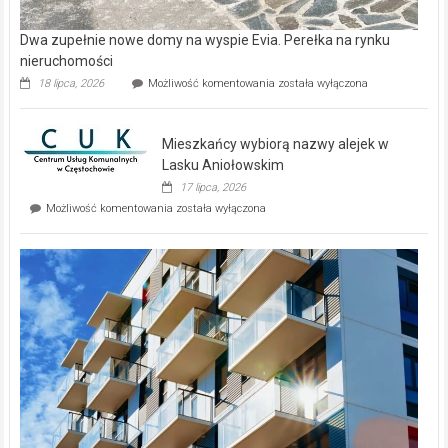
Dwa zupełnie nowe domy na wyspie Evia. Perełka na rynku
nieruchomości
Dwa
18 lipca, 2026
Możliwość komentowania
została wyłączona
zupełnie
nowe
domy
Mieszkańcy wybiorą nazwy alejek w
na
wyspie
Lasku Aniołowskim
Evia.
17 lipca, 2026
Perełka
Mieszkańcy
Możliwość komentowania
została wyłączona
na
wybiorą
rynku
nazwy
nieruchomości
alejek
w
Lasku
Aniołowskim