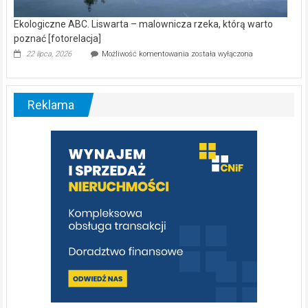
Ekologiczne ABC. Liswarta – malownicza rzeka, którą warto
poznać [fotorelacja]
Ekologiczne
22 lipca, 2026
Możliwość komentowania
została wyłączona
ABC.
Liswarta
–
malownicza
Reklama
rzeka,
którą
warto
poznać
[fotorelacja]