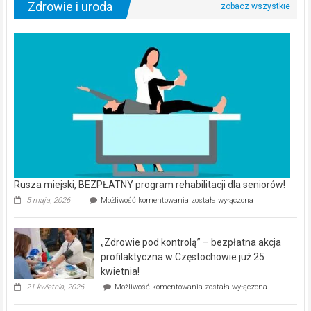
Zdrowie i uroda
Rusza miejski, BEZPŁATNY program rehabilitacji dla seniorów!
Rusza
5 maja, 2026
Możliwość komentowania
została wyłączona
miejski,
BEZPŁATNY
program
„Zdrowie pod kontrolą” – bezpłatna akcja
rehabilitacji
dla
profilaktyczna w Częstochowie już 25
seniorów!
kwietnia!
„Zdrowie
21 kwietnia, 2026
Możliwość komentowania
została wyłączona
pod
kontrolą”