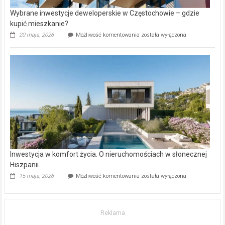
Wybrane inwestycje deweloperskie w Częstochowie – gdzie
kupić mieszkanie?
Wybrane
20 maja, 2026
Możliwość komentowania
została wyłączona
inwestycje
deweloperskie
w Częstochowie
–
gdzie
kupić
mieszkanie?
Inwestycja w komfort życia. O nieruchomościach w słonecznej
Hiszpanii
Inwestycja
15 maja, 2026
Możliwość komentowania
została wyłączona
w komfort
życia.
O nieruchomościach
w słonecznej
Reklama
Hiszpanii