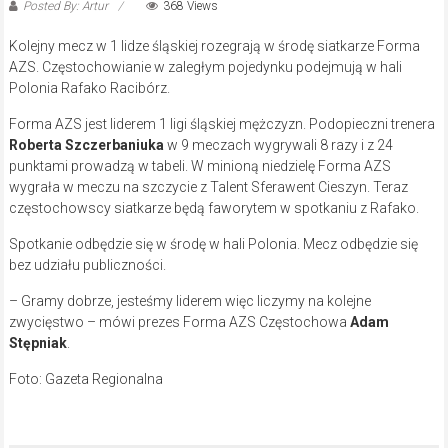
Posted By: Artur
368 Views
Kolejny mecz w 1 lidze śląskiej rozegrają w środę siatkarze Forma
AZS. Częstochowianie w zaległym pojedynku podejmują w hali
Polonia Rafako Racibórz.
Forma AZS jest liderem 1 ligi śląskiej mężczyzn. Podopieczni trenera
Roberta Szczerbaniuka
w 9 meczach wygrywali 8 razy i z 24
punktami prowadzą w tabeli. W minioną niedzielę Forma AZS
wygrała w meczu na szczycie z Talent Sferawent Cieszyn. Teraz
częstochowscy siatkarze będą faworytem w spotkaniu z Rafako.
Spotkanie odbędzie się w środę w hali Polonia. Mecz odbędzie się
bez udziału publiczności.
– Gramy dobrze, jesteśmy liderem więc liczymy na kolejne
zwycięstwo – mówi prezes Forma AZS Częstochowa
Adam
Stępniak
.
Foto: Gazeta Regionalna