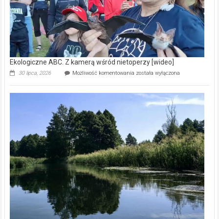
Ekologiczne ABC. Z kamerą wśród nietoperzy [wideo]
Ekologiczne
30 lipca, 2026
Możliwość komentowania
została wyłączona
ABC.
Z
kamerą
wśród
nietoperzy
[wideo]