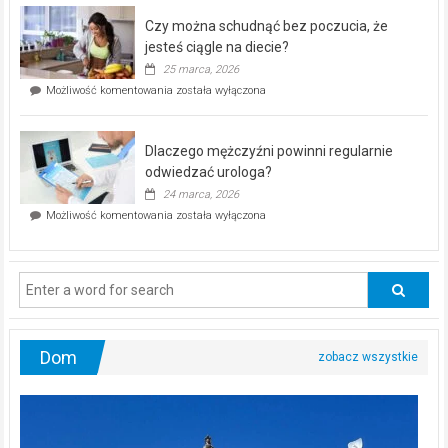
–
Czy można schudnąć bez poczucia, że
bezpłatna
akcja
jesteś ciągle na diecie?
profilaktyczna
25 marca, 2026
w
Czy
Możliwość komentowania
została wyłączona
Częstochowie
można
już
schudnąć
25
bez
kwietnia!
Dlaczego mężczyźni powinni regularnie
poczucia,
że
odwiedzać urologa?
jesteś
24 marca, 2026
ciągle
Dlaczego
Możliwość komentowania
została wyłączona
na
mężczyźni
diecie?
powinni
regularnie
odwiedzać
urologa?
Dom