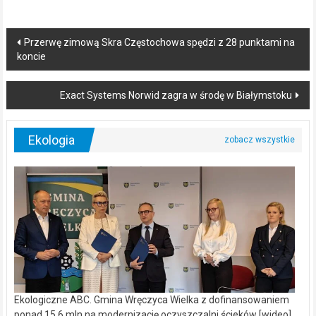
Post
Przerwę zimową Skra Częstochowa spędzi z 28 punktami na
koncie
navigation
Exact Systems Norwid zagra w środę w Białymstoku
Ekologia
Ekologiczne ABC. Gmina Wręczyca Wielka z dofinansowaniem
ponad 15,6 mln na modernizację oczyszczalni ścieków [wideo]