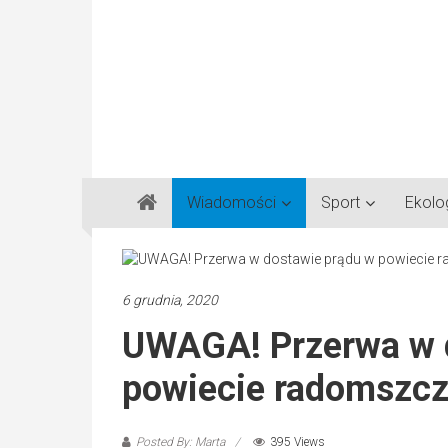
Gazeta
Wiadomości
Sport
Ekolo
Regionalna
Częstochowa,
Kłobuck,
Lubliniec,
6 grudnia, 2020
Myszków
UWAGA! Przerwa w 
powiecie radomszcz
Posted By: Marta
395 Views