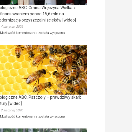
ologiczne ABC. Gmina Wręczyca Wielka z
finansowaniem ponad 15,6 mln na
dernizację oczyszczalni ścieków [wideo]
4 sierpnia, 2026
Ekologiczne
Możliwość komentowania
została wyłączona
ABC.
Gmina
Wręczyca
Wielka
z
dofinansowaniem
ponad
15,6
mln
na
modernizację
oczyszczalni
ścieków
ologiczne ABC. Pszczoły – prawdziwy skarb
[wideo]
tury [wideo]
3 sierpnia, 2026
Ekologiczne
Możliwość komentowania
została wyłączona
ABC.
Pszczoły
–