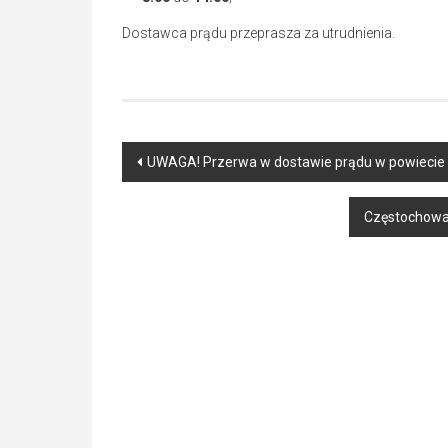
Dostawca prądu przeprasza za utrudnienia.
Post
UWAGA! Przerwa w dostawie prądu w powiecie
navigation
Częstochowa 