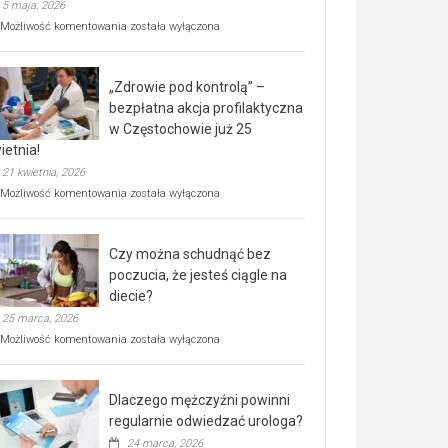
5 maja, 2026
Rusza
Możliwość komentowania
została wyłączona
miejski,
BEZPŁATNY
program
„Zdrowie pod kontrolą” –
rehabilitacji
dla
bezpłatna akcja profilaktyczna
seniorów!
w Częstochowie już 25
ietnia!
21 kwietnia, 2026
„Zdrowie
Możliwość komentowania
została wyłączona
pod
kontrolą”
–
Czy można schudnąć bez
bezpłatna
akcja
poczucia, że jesteś ciągle na
profilaktyczna
diecie?
w
25 marca, 2026
Częstochowie
już
Czy
Możliwość komentowania
została wyłączona
25
można
kwietnia!
schudnąć
bez
Dlaczego mężczyźni powinni
poczucia,
że
regularnie odwiedzać urologa?
jesteś
24 marca, 2026