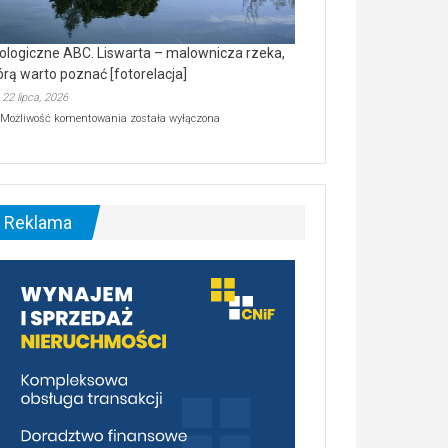
ologiczne ABC. Liswarta – malownicza rzeka,
órą warto poznać [fotorelacja]
22 lipca, 2026
Ekologiczne
Możliwość komentowania
została wyłączona
ABC.
Liswarta
–
malownicza
rzeka,
którą
Reklama
warto
poznać
[fotorelacja]