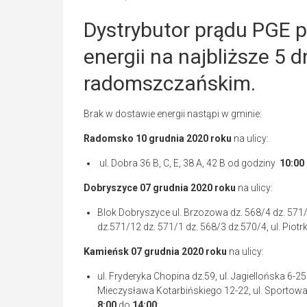
Dystrybutor prądu PGE 
energii na najbliższe 5 
radomszczańskim.
Brak w dostawie energii nastąpi w gminie:
Radomsko 10 grudnia 2020
roku
na ulicy:
ul. Dobra 36 B, C, E, 38 A, 42 B od godziny
10:00
Dobryszyce 07 grudnia 2020 roku
na ulicy:
Blok Dobryszyce ul. Brzozowa dz. 568/4 dz. 571/
dz.571/12 dz. 571/1 dz. 568/3 dz.570/4, ul. Pio
Kamieńsk 07 grudnia 2020
roku
na ulicy:
ul. Fryderyka Chopina dz.59, ul. Jagiellońska 6-25
Mieczysława Kotarbińskiego 12-22, ul. Sportowa 
8:00
do
14:00
;