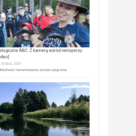
prawdziwy
skarb
natury
[wideo]
ologiczne ABC. Z kamerą wśród nietoperzy
ideo]
30 lipca, 2026
Ekologiczne
Możliwość komentowania
została wyłączona
ABC.
Z
kamerą
wśród
nietoperzy
[wideo]