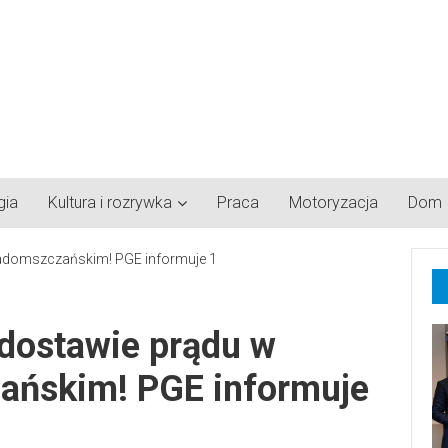
gia
Kultura i rozrywka
Praca
Motoryzacja
Dom
dostawie prądu w
ańskim! PGE informuje