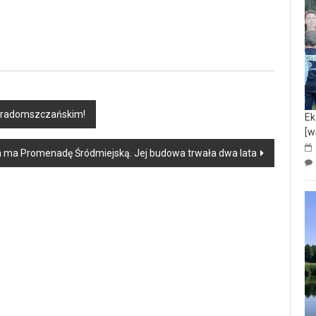
 radomszczańskim!
Ek
[w
ma Promenadę Śródmiejską. Jej budowa trwała dwa lata