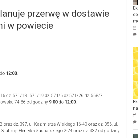
Ek
planuje przerwę w dostawie
do
mo
dni w powiecie
do
12:00
.
16 dz. 571/18 i 571/19 dz. 571/6 dz.571/26 dz. 568/7
Ek
trkowska 74-86 od godziny
9:00
do
12:00
.
na
B oraz dz. 397, ul. Kazimierza Wielkiego 16-40 oraz dz. 356, ul.
8, ul. mjr. Henryka Sucharskiego 2-24 oraz dz. 332 od godziny