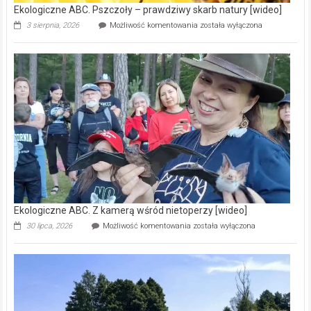
Ekologiczne ABC. Pszczoły – prawdziwy skarb natury [wideo]
Ekologiczne
3 sierpnia, 2026
Możliwość komentowania
została wyłączona
ABC.
Pszczoły
–
prawdziwy
skarb
natury
[wideo]
Ekologiczne ABC. Z kamerą wśród nietoperzy [wideo]
Ekologiczne
30 lipca, 2026
Możliwość komentowania
została wyłączona
ABC.
Z
kamerą
wśród
nietoperzy
[wideo]