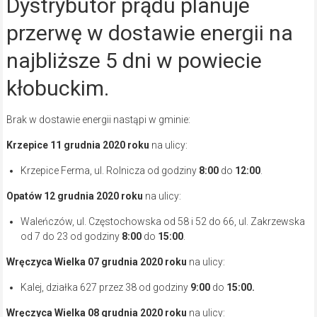
Dystrybutor prądu planuje
przerwę w dostawie energii na
najbliższe 5 dni w powiecie
kłobuckim.
Brak w dostawie energii nastąpi w gminie:
Krzepice 11 grudnia 2020
roku
na ulicy:
Krzepice Ferma, ul. Rolnicza od godziny
8:00
do
12:00
.
Opatów 12 grudnia 2020
roku
na ulicy:
Waleńczów, ul. Częstochowska od 58 i 52 do 66, ul. Zakrzewska
od 7 do 23 od godziny
8:00
do
15:00
.
Wręczyca Wielka 07 grudnia 2020
roku
na ulicy:
Kalej, działka 627 przez 38 od godziny
9:00
do
15:00.
Wręczyca Wielka 08 grudnia 2020
roku
na ulicy: