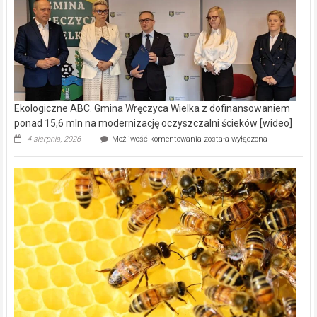
Ekologiczne ABC. Gmina Wręczyca Wielka z dofinansowaniem
ponad 15,6 mln na modernizację oczyszczalni ścieków [wideo]
Ekologiczne
4 sierpnia, 2026
Możliwość komentowania
została wyłączona
ABC.
Gmina
Wręczyca
Wielka
z
dofinansowaniem
ponad
15,6
mln
na
modernizację
oczyszczalni
ścieków
[wideo]