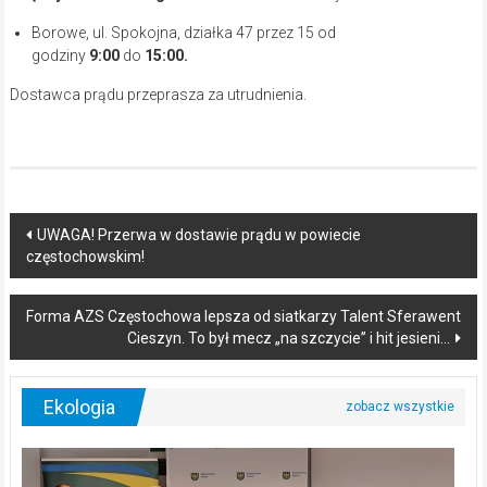
Borowe, ul. Spokojna, działka 47 przez 15 od
godziny
9:00
do
15:00.
Dostawca prądu przeprasza za utrudnienia.
Post
UWAGA! Przerwa w dostawie prądu w powiecie
częstochowskim!
navigation
Forma AZS Częstochowa lepsza od siatkarzy Talent Sferawent
Cieszyn. To był mecz „na szczycie” i hit jesieni…
Ekologia