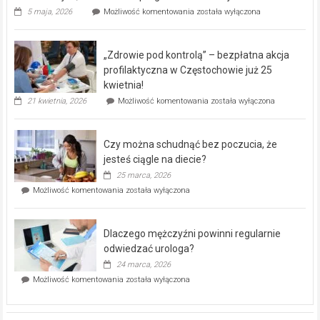
Rusza
5 maja, 2026
Możliwość komentowania
została wyłączona
miejski,
BEZPŁATNY
program
„Zdrowie pod kontrolą” – bezpłatna akcja
rehabilitacji
dla
profilaktyczna w Częstochowie już 25
seniorów!
kwietnia!
„Zdrowie
21 kwietnia, 2026
Możliwość komentowania
została wyłączona
pod
kontrolą”
–
Czy można schudnąć bez poczucia, że
bezpłatna
akcja
jesteś ciągle na diecie?
profilaktyczna
25 marca, 2026
w
Czy
Możliwość komentowania
została wyłączona
Częstochowie
można
już
schudnąć
25
bez
kwietnia!
Dlaczego mężczyźni powinni regularnie
poczucia,
że
odwiedzać urologa?
jesteś
24 marca, 2026
ciągle
Dlaczego
Możliwość komentowania
została wyłączona
na
mężczyźni
diecie?
powinni
regularnie