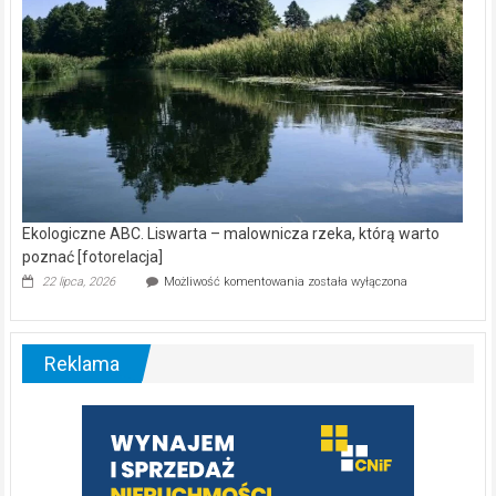
Ekologiczne ABC. Liswarta – malownicza rzeka, którą warto
poznać [fotorelacja]
Ekologiczne
22 lipca, 2026
Możliwość komentowania
została wyłączona
ABC.
Liswarta
–
malownicza
Reklama
rzeka,
którą
warto
poznać
[fotorelacja]