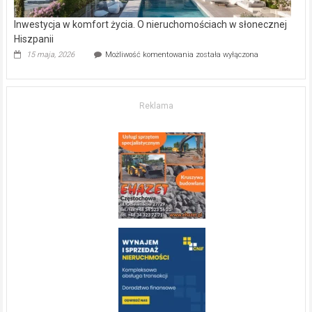
Inwestycja w komfort życia. O nieruchomościach w słonecznej
Hiszpanii
Inwestycja
15 maja, 2026
Możliwość komentowania
została wyłączona
w komfort
życia.
O nieruchomościach
w słonecznej
Reklama
Hiszpanii