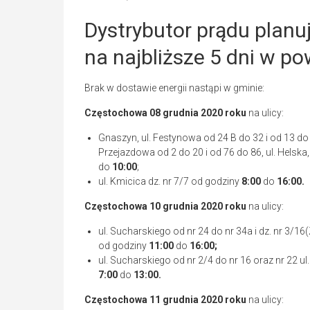
Dystrybutor prądu planu
na najbliższe 5 dni w p
Brak w dostawie energii nastąpi w gminie:
Częstochowa
08 grudnia 2020
roku
na ulicy:
Gnaszyn, ul. Festynowa od 24 B do 32 i od 13 do 23
Przejazdowa od 2 do 20 i od 76 do 86, ul. Helska,
do
10:00
;
ul. Kmicica dz. nr 7/7 od godziny
8:00
do
16:00.
Częstochowa
10 grudnia 2020
roku
na ulicy:
ul. Sucharskiego od nr 24 do nr 34a i dz. nr 3/16
od godziny
11:00
do
16:00;
ul. Sucharskiego od nr 2/4 do nr 16 oraz nr 22 u
7:00
do
13:00.
Częstochowa
11 grudnia 2020
roku
na ulicy: