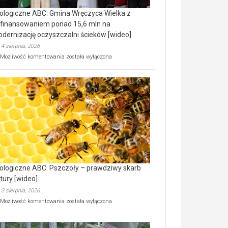
ologiczne ABC. Gmina Wręczyca Wielka z
finansowaniem ponad 15,6 mln na
dernizację oczyszczalni ścieków [wideo]
4 sierpnia, 2026
Ekologiczne
Możliwość komentowania
została wyłączona
ABC.
Gmina
Wręczyca
Wielka
z
dofinansowaniem
ponad
15,6
mln
na
modernizację
oczyszczalni
ścieków
ologiczne ABC. Pszczoły – prawdziwy skarb
[wideo]
tury [wideo]
3 sierpnia, 2026
Ekologiczne
Możliwość komentowania
została wyłączona
ABC.
Pszczoły
–