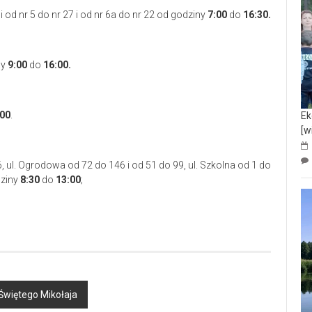
i od nr 5 do nr 27 i od nr 6a do nr 22 od godziny
7:00
do
16:30.
ny
9:00
do
16:00.
:00
.
Ek
[w
6, ul. Ogrodowa od 72 do 146 i od 51 do 99, ul. Szkolna od 1 do
dziny
8:30
do
13:00
;
Świętego Mikołaja