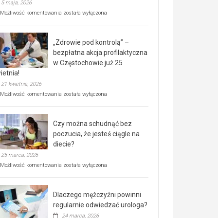
5 maja, 2026
Rusza
Możliwość komentowania
została wyłączona
miejski,
BEZPŁATNY
program
„Zdrowie pod kontrolą” –
rehabilitacji
dla
bezpłatna akcja profilaktyczna
seniorów!
w Częstochowie już 25
ietnia!
21 kwietnia, 2026
„Zdrowie
Możliwość komentowania
została wyłączona
pod
kontrolą”
–
Czy można schudnąć bez
bezpłatna
akcja
poczucia, że jesteś ciągle na
profilaktyczna
diecie?
w
25 marca, 2026
Częstochowie
już
Czy
Możliwość komentowania
została wyłączona
25
można
kwietnia!
schudnąć
bez
Dlaczego mężczyźni powinni
poczucia,
że
regularnie odwiedzać urologa?
jesteś
24 marca, 2026