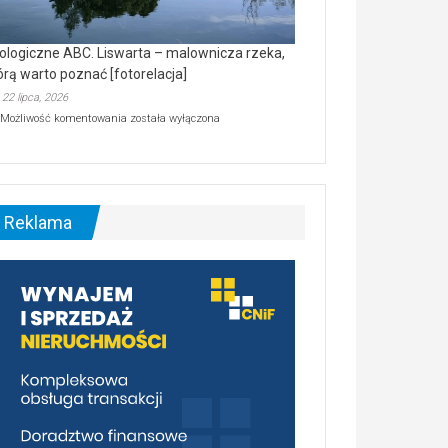
ologiczne ABC. Liswarta – malownicza rzeka,
órą warto poznać [fotorelacja]
22 lipca, 2026
Ekologiczne
Możliwość komentowania
została wyłączona
ABC.
Liswarta
–
malownicza
rzeka,
którą
Reklama
warto
poznać
[fotorelacja]