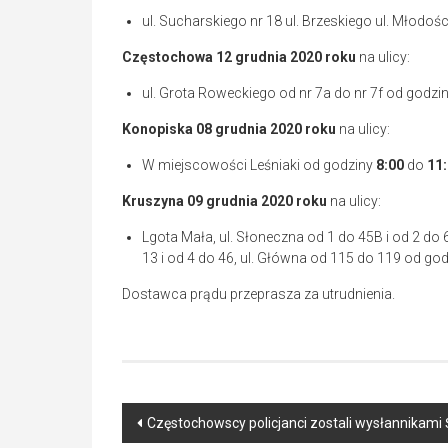
ul. Sucharskiego nr 18 ul. Brzeskiego ul. Młodośc
Częstochowa
12 grudnia 2020
roku
na ulicy:
ul. Grota Roweckiego od nr 7a do nr 7f od godzi
Konopiska
08 grudnia 2020
roku
na ulicy:
W miejscowości Leśniaki od godziny
8:00
do
11
Kruszyna
09 grudnia 2020
roku
na ulicy:
Lgota Mała, ul. Słoneczna od 1 do 45B i od 2 do 
13 i od 4 do 46, ul. Główna od 115 do 119 od go
Dostawca prądu przeprasza za utrudnienia.
Post
Częstochowscy policjanci zostali wysłannikami 