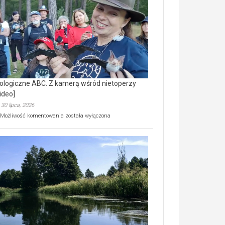
prawdziwy
skarb
natury
[wideo]
ologiczne ABC. Z kamerą wśród nietoperzy
ideo]
30 lipca, 2026
Ekologiczne
Możliwość komentowania
została wyłączona
ABC.
Z
kamerą
wśród
nietoperzy
[wideo]