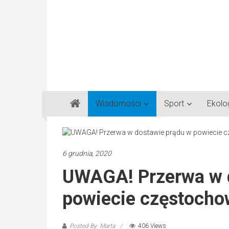
Gazeta
Wiadomości
Sport
Ekolo
Regionalna
Częstochowa,
Kłobuck,
Lubliniec,
6 grudnia, 2020
Myszków
UWAGA! Przerwa w 
powiecie częstocho
Posted By: Marta
406 Views