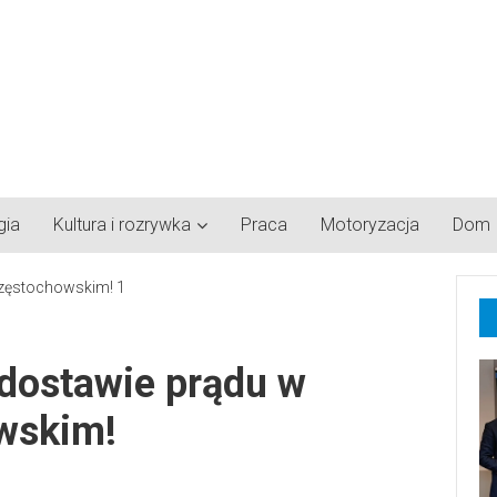
gia
Kultura i rozrywka
Praca
Motoryzacja
Dom
dostawie prądu w
wskim!