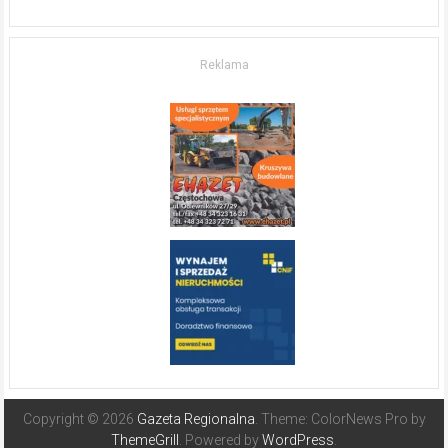
w komfort
życia.
O nieruchomościach
w słonecznej
Reklama
Hiszpanii
Copyright © 2026
Gazeta Regionalna
. Theme: ColorNews Pro by
ThemeGrill
. Powered by
WordPress
.