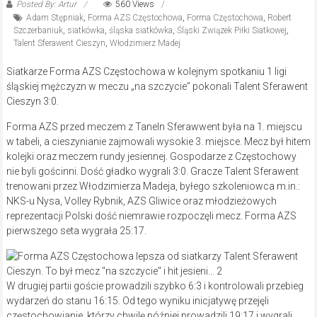
Posted By: Artur
560 Views
Adam Stępniak
,
Forma AZS Częstochowa
,
Forma Częstochowa
,
Robert
Szczerbaniuk
,
siatkówka
,
śląska siatkówka
,
Śląski Związek Piłki Siatkowej
,
Talent Sferawent Cieszyn
,
Włodzimierz Madej
Siatkarze Forma AZS Częstochowa w kolejnym spotkaniu 1 ligi
śląskiej mężczyzn w meczu „na szczycie” pokonali Talent Sferawent
Cieszyn 3:0.
Forma AZS przed meczem z Taneln Sferawwent była na 1. miejscu
w tabeli, a cieszynianie zajmowali wysokie 3. miejsce. Mecz był hitem
kolejki oraz meczem rundy jesiennej. Gospodarze z Częstochowy
nie byli gościnni. Dość gładko wygrali 3:0. Gracze Talent Sferawent
trenowani przez Włodzimierza Madeja, byłego szkoleniowca m.in.:
NKS-u Nysa, Volley Rybnik, AZS Gliwice oraz młodzieżowych
reprezentacji Polski dość niemrawie rozpoczęli mecz. Forma AZS
pierwszego seta wygrała 25:17.
W drugiej partii goście prowadzili szybko 6:3 i kontrolowali przebieg
wydarzeń do stanu 16:15. Od tego wyniku inicjatywę przejęli
częstochowianie, którzy chwilę później prowadzili 19:17 i wygrali