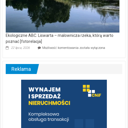
Ekologiczne ABC. Liswarta – malownicza rzeka, którą warto
poznać [fotorelacja]
Ekologiczne
22 lipca, 2026
Możliwość komentowania
została wyłączona
ABC.
Liswarta
–
malownicza
Reklama
rzeka,
którą
warto
poznać
[fotorelacja]