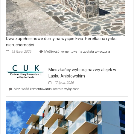
Dwa zupełnie nowe domy na wyspie Evia. Perełka na rynku
nieruchomości
Dwa
18 lipca, 2026
Możliwość komentowania
została wyłączona
zupełnie
nowe
domy
Mieszkańcy wybiorą nazwy alejek w
na
wyspie
Lasku Aniołowskim
Evia.
17 lipca, 2026
Perełka
Mieszkańcy
Możliwość komentowania
została wyłączona
na
wybiorą
rynku
nazwy
nieruchomości
alejek
w
Lasku
Aniołowskim