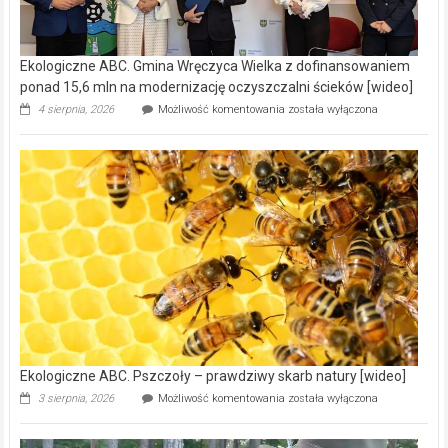
Ekologiczne ABC. Gmina Wręczyca Wielka z dofinansowaniem
ponad 15,6 mln na modernizację oczyszczalni ścieków [wideo]
Ekologiczne
4 sierpnia, 2026
Możliwość komentowania
została wyłączona
ABC.
Gmina
Wręczyca
Wielka
z
dofinansowaniem
ponad
15,6
mln
na
modernizację
oczyszczalni
ścieków
[wideo]
Ekologiczne ABC. Pszczoły – prawdziwy skarb natury [wideo]
Ekologiczne
3 sierpnia, 2026
Możliwość komentowania
została wyłączona
ABC.
Pszczoły
–