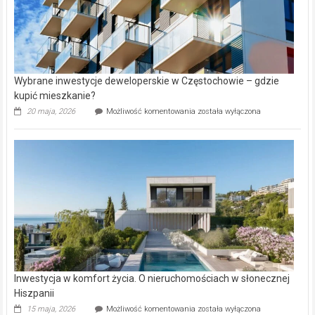
Wybrane inwestycje deweloperskie w Częstochowie – gdzie
kupić mieszkanie?
Wybrane
20 maja, 2026
Możliwość komentowania
została wyłączona
inwestycje
deweloperskie
w Częstochowie
–
gdzie
kupić
mieszkanie?
Inwestycja w komfort życia. O nieruchomościach w słonecznej
Hiszpanii
Inwestycja
15 maja, 2026
Możliwość komentowania
została wyłączona