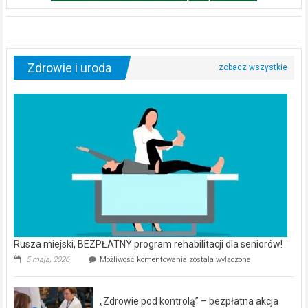
Zdrowie i uroda
Rusza miejski, BEZPŁATNY program rehabilitacji dla seniorów!
Rusza
5 maja, 2026
Możliwość komentowania
została wyłączona
miejski,
BEZPŁATNY
program
„Zdrowie pod kontrolą” – bezpłatna akcja
rehabilitacji