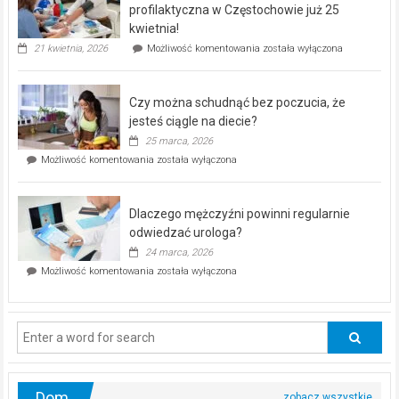
dla
profilaktyczna w Częstochowie już 25
seniorów!
kwietnia!
„Zdrowie
21 kwietnia, 2026
Możliwość komentowania
została wyłączona
pod
kontrolą”
–
Czy można schudnąć bez poczucia, że
bezpłatna
akcja
jesteś ciągle na diecie?
profilaktyczna
25 marca, 2026
w
Czy
Możliwość komentowania
została wyłączona
Częstochowie
można
już
schudnąć
25
bez
kwietnia!
Dlaczego mężczyźni powinni regularnie
poczucia,
że
odwiedzać urologa?
jesteś
24 marca, 2026
ciągle
Dlaczego
Możliwość komentowania
została wyłączona
na
mężczyźni
diecie?
powinni
regularnie
odwiedzać
urologa?
Dom