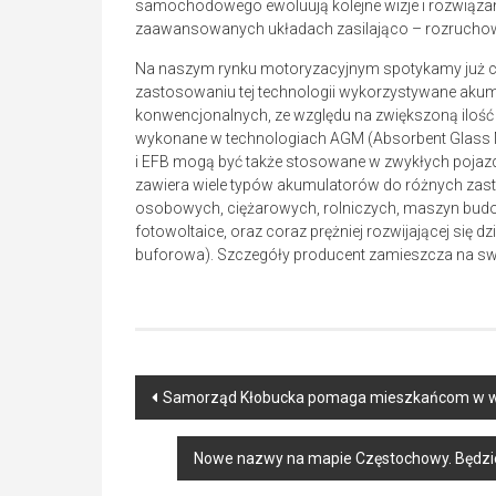
samochodowego ewoluują kolejne wizje i rozwiązan
zaawansowanych układach zasilająco – rozrucho
Na naszym rynku motoryzacyjnym spotykamy już co
zastosowaniu tej technologii wykorzystywane akumul
konwencjonalnych, ze względu na zwiększoną ilość
wykonane w technologiach AGM (Absorbent Glass M
i EFB mogą być także stosowane w zwykłych pojazd
zawiera wiele typów akumulatorów do różnych za
osobowych, ciężarowych, rolniczych, maszyn bu
fotowoltaice, oraz coraz prężniej rozwijającej się d
buforowa). Szczegóły producent zamieszcza na swo
Post
Samorząd Kłobucka pomaga mieszkańcom w wy
navigation
Nowe nazwy na mapie Częstochowy. Będzie