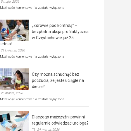
5 maja, 2026
Rusza
Możliwość komentowania
została wyłączona
miejski,
BEZPŁATNY
program
„Zdrowie pod kontrolą” –
rehabilitacji
dla
bezpłatna akcja profilaktyczna
seniorów!
w Częstochowie już 25
ietnia!
21 kwietnia, 2026
„Zdrowie
Możliwość komentowania
została wyłączona
pod
kontrolą”
–
Czy można schudnąć bez
bezpłatna
akcja
poczucia, że jesteś ciągle na
profilaktyczna
diecie?
w
25 marca, 2026
Częstochowie
już
Czy
Możliwość komentowania
została wyłączona
25
można
kwietnia!
schudnąć
bez
Dlaczego mężczyźni powinni
poczucia,
że
regularnie odwiedzać urologa?
jesteś
24 marca, 2026