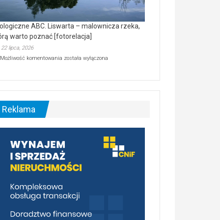
ologiczne ABC. Liswarta – malownicza rzeka,
órą warto poznać [fotorelacja]
22 lipca, 2026
Ekologiczne
Możliwość komentowania
została wyłączona
ABC.
Liswarta
–
malownicza
rzeka,
którą
Reklama
warto
poznać
[fotorelacja]