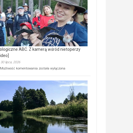
prawdziwy
skarb
natury
[wideo]
ologiczne ABC. Z kamerą wśród nietoperzy
ideo]
30 lipca, 2026
Ekologiczne
Możliwość komentowania
została wyłączona
ABC.
Z
kamerą
wśród
nietoperzy
[wideo]