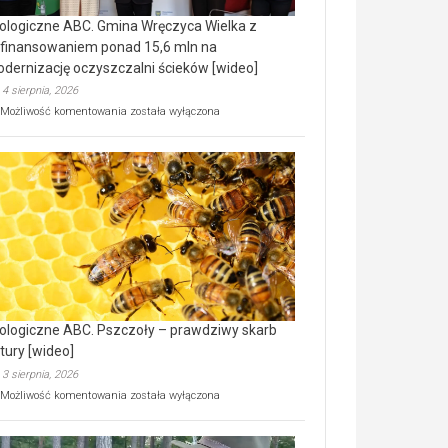
ologiczne ABC. Gmina Wręczyca Wielka z
finansowaniem ponad 15,6 mln na
dernizację oczyszczalni ścieków [wideo]
4 sierpnia, 2026
Ekologiczne
Możliwość komentowania
została wyłączona
ABC.
Gmina
Wręczyca
Wielka
z
dofinansowaniem
ponad
15,6
mln
na
modernizację
oczyszczalni
ścieków
ologiczne ABC. Pszczoły – prawdziwy skarb
[wideo]
tury [wideo]
3 sierpnia, 2026
Ekologiczne
Możliwość komentowania
została wyłączona
ABC.
Pszczoły
–