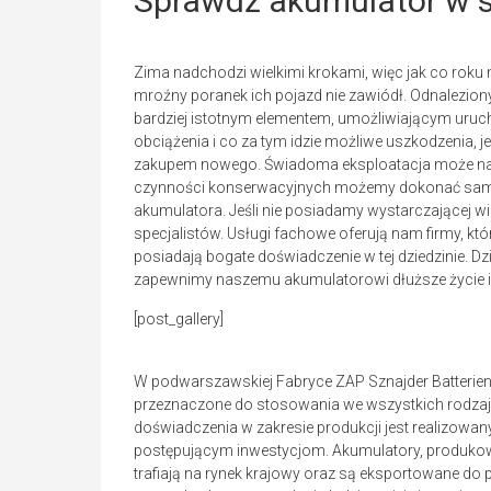
Sprawdź akumulator w 
Zima nadchodzi wielkimi krokami, więc jak co roku 
mroźny poranek ich pojazd nie zawiódł. Odnalezion
bardziej istotnym elementem, umożliwiającym uruc
obciążenia i co za tym idzie możliwe uszkodzenia, 
zakupem nowego. Świadoma eksploatacja może nam
czynności konserwacyjnych możemy dokonać sami,
akumulatora. Jeśli nie posiadamy wystarczającej w
specjalistów. Usługi fachowe oferują nam firmy, 
posiadają bogate doświadczenie w tej dziedzinie.
zapewnimy naszemu akumulatorowi dłuższe życie i 
[post_gallery]
W podwarszawskiej Fabryce ZAP Sznajder Batterie
przeznaczone do stosowania we wszystkich rodzajó
doświadczenia w zakresie produkcji jest realizowa
postępującym inwestycjom. Akumulatory, produkow
trafiają na rynek krajowy oraz są eksportowane do