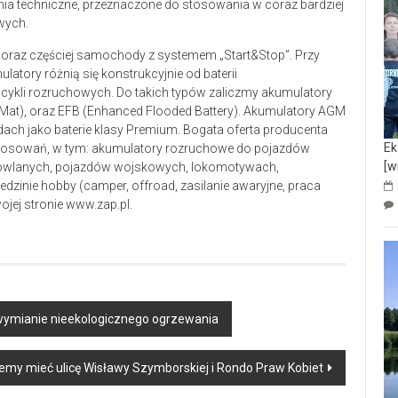
ia techniczne, przeznaczone do stosowania w coraz bardziej
wych.
raz częściej samochody z systemem „Start&Stop”. Przy
atory różnią się konstrukcyjnie od baterii
 cykli rozruchowych. Do takich typów zaliczmy akumulatory
at), oraz EFB (Enhanced Flooded Battery). Akumulatory AGM
ach jako baterie klasy Premium. Bogata oferta producenta
Ek
stosowań, w tym: akumulatory rozruchowe do pojazdów
[w
dowlanych, pojazdów wojskowych, lokomotywach,
ziedzinie hobby (camper, offroad, zasilanie awaryjne, praca
jej stronie www.zap.pl.
mianie nieekologicznego ogrzewania
my mieć ulicę Wisławy Szymborskiej i Rondo Praw Kobiet