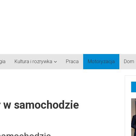
gia
Kultura i rozrywka
Praca
Motoryzacja
Dom
r w samochodzie