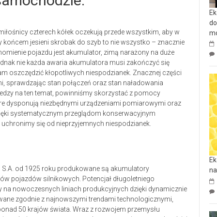
samochodzie.
Ek
do
miłośnicy czterech kółek oczekują przede wszystkim, aby w
mo
y końcem jesieni skrobak do szyb to nie wszystko – znacznie
homienie pojazdu jest akumulator, zimą narażony na duże
jednak nie każda awaria akumulatora musi zakończyć się
 oszczędzić kłopotliwych niespodzianek. Znacznej części
 sprawdzając stan połączeń oraz stan naładowania
iedzy na ten temat, powinniśmy skorzystać z pomocy
które dysponują niezbędnymi urządzeniami pomiarowymi oraz
 Dzięki systematycznym przeglądom konserwacyjnym
uchronimy się od nieprzyjemnych niespodzianek.
Ek
n S.A. od 1925 roku produkowane są akumulatory
na
w pojazdów silnikowych. Potencjał długoletniego
ny na nowoczesnych liniach produkcyjnych dzięki dynamicznie
ane zgodnie z najnowszymi trendami technologicznymi,
 ponad 50 krajów świata. Wraz z rozwojem przemysłu