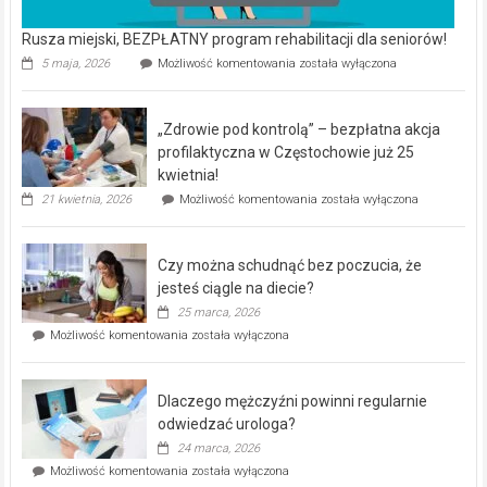
Rusza miejski, BEZPŁATNY program rehabilitacji dla seniorów!
Rusza
5 maja, 2026
Możliwość komentowania
została wyłączona
miejski,
BEZPŁATNY
program
„Zdrowie pod kontrolą” – bezpłatna akcja
rehabilitacji
dla
profilaktyczna w Częstochowie już 25
seniorów!
kwietnia!
„Zdrowie
21 kwietnia, 2026
Możliwość komentowania
została wyłączona
pod
kontrolą”
–
Czy można schudnąć bez poczucia, że
bezpłatna
akcja
jesteś ciągle na diecie?
profilaktyczna
25 marca, 2026
w
Czy
Możliwość komentowania
została wyłączona
Częstochowie
można
już
schudnąć
25
bez
kwietnia!
Dlaczego mężczyźni powinni regularnie
poczucia,
że
odwiedzać urologa?
jesteś
24 marca, 2026
ciągle
Dlaczego
Możliwość komentowania
została wyłączona
na