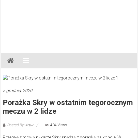
Gazeta
Regionalna
Częstochowa,
Kłobuck,
Lubliniec,
5 grudnia, 2020
Myszków
Porażka Skry w ostatnim tegorocznym
meczu w 2 lidze
Posted By: Artur
404 Views
Przerwę zimową piłkarze Skry spędzą z porażką na koncie. W