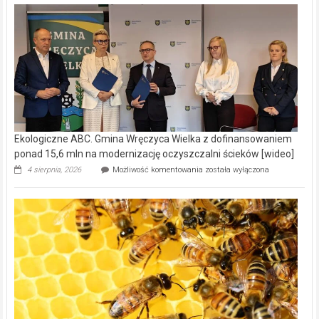
Ekologiczne ABC. Gmina Wręczyca Wielka z dofinansowaniem
ponad 15,6 mln na modernizację oczyszczalni ścieków [wideo]
Ekologiczne
4 sierpnia, 2026
Możliwość komentowania
została wyłączona
ABC.
Gmina
Wręczyca
Wielka
z
dofinansowaniem
ponad
15,6
mln
na
modernizację
oczyszczalni
ścieków