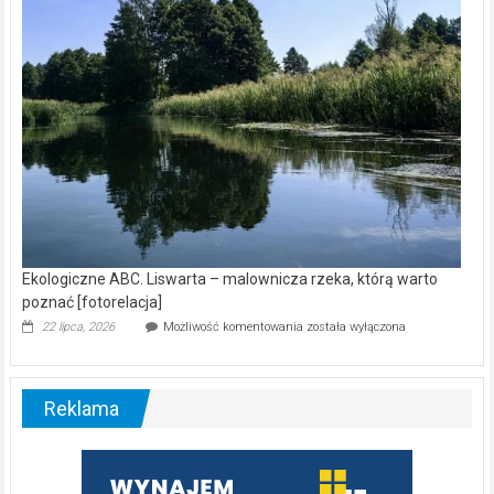
[wideo]
Ekologiczne ABC. Liswarta – malownicza rzeka, którą warto
poznać [fotorelacja]
Ekologiczne
22 lipca, 2026
Możliwość komentowania
została wyłączona
ABC.
Liswarta
–
malownicza
Reklama
rzeka,
którą
warto
poznać
[fotorelacja]