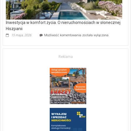
Inwestycja w komfort życia. O nieruchomościach w słonecznej
Hiszpanii
Inwestycja
15 maja, 2026
Możliwość komentowania
została wyłączona
w komfort
życia.
O nieruchomościach
w słonecznej
Reklama
Hiszpanii