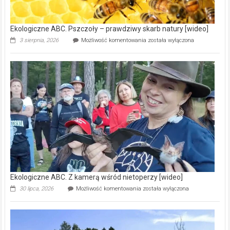
[wideo]
Ekologiczne ABC. Pszczoły – prawdziwy skarb natury [wideo]
Ekologiczne
3 sierpnia, 2026
Możliwość komentowania
została wyłączona
ABC.
Pszczoły
–
prawdziwy
skarb
natury
[wideo]
Ekologiczne ABC. Z kamerą wśród nietoperzy [wideo]
Ekologiczne
30 lipca, 2026
Możliwość komentowania
została wyłączona
ABC.
Z
kamerą
wśród
nietoperzy