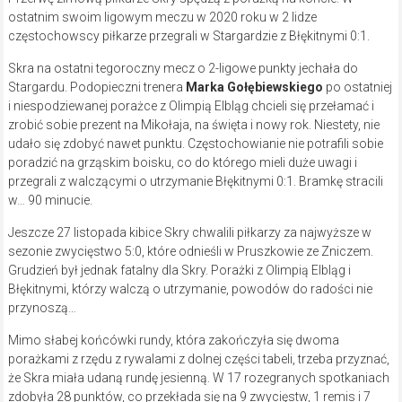
ostatnim swoim ligowym meczu w 2020 roku w 2 lidze
częstochowscy piłkarze przegrali w Stargardzie z Błękitnymi 0:1.
Skra na ostatni tegoroczny mecz o 2-ligowe punkty jechała do
Stargardu. Podopieczni trenera
Marka Gołębiewskiego
po ostatniej
i niespodziewanej porażce z Olimpią Elbląg chcieli się przełamać i
zrobić sobie prezent na Mikołaja, na święta i nowy rok. Niestety, nie
udało się zdobyć nawet punktu. Częstochowianie nie potrafili sobie
poradzić na grząskim boisku, co do którego mieli duże uwagi i
przegrali z walczącymi o utrzymanie Błękitnymi 0:1. Bramkę stracili
w… 90 minucie.
Jeszcze 27 listopada kibice Skry chwalili piłkarzy za najwyższe w
sezonie zwycięstwo 5:0, które odnieśli w Pruszkowie ze Zniczem.
Grudzień był jednak fatalny dla Skry. Porażki z Olimpią Elbląg i
Błękitnymi, którzy walczą o utrzymanie, powodów do radości nie
przynoszą…
Mimo słabej końcówki rundy, która zakończyła się dwoma
porażkami z rzędu z rywalami z dolnej części tabeli, trzeba przyznać,
że Skra miała udaną rundę jesienną. W 17 rozegranych spotkaniach
zdobyła 28 punktów, co przekłada się na 9 zwycięstw, 1 remis i 7