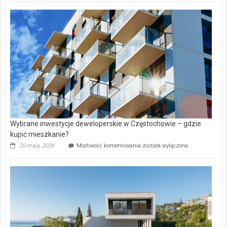
nazwy
nieruchomości
alejek
w
Lasku
Aniołowskim
Wybrane inwestycje deweloperskie w Częstochowie – gdzie
kupić mieszkanie?
Wybrane
20 maja, 2026
Możliwość komentowania
została wyłączona
inwestycje
deweloperskie
w Częstochowie
–
gdzie
kupić
mieszkanie?