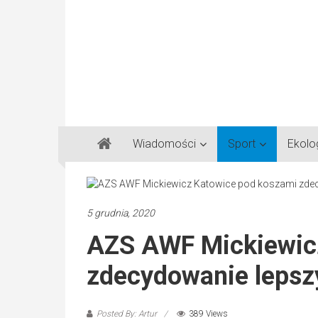
Gazeta
Wiadomości
Sport
Ekolo
Regionalna
Częstochowa,
Kłobuck,
Lubliniec,
5 grudnia, 2020
Myszków
AZS AWF Mickiewic
zdecydowanie lepszy
Posted By: Artur
389 Views