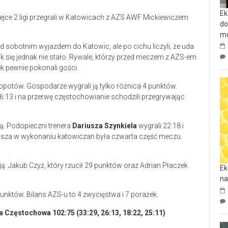
Ek
jce 2 ligi przegrali w Katowicach z AZS AWF Mickiewiczem
do
mo
d sobotnim wyjazdem do Katowic, ale po cichu liczyli, że uda
 się jednak nie stało. Rywale, którzy przed meczem z AZS-em
żek pewnie pokonali gości.
opotów. Gospodarze wygrali ją tylko różnica 4 punktów.
:13 i na przerwę częstochowianie schodzili przegrywając
rą. Podopieczni trenera
Dariusza Szynkiela
wygrali 22:18 i
jlepsza w wykonaniu katowiczan była czwarta część meczu.
ą: Jakub Czyż, który rzucił 29 punktów oraz Adrian Płaczek
Ek
na
nktów. Bilans AZS-u to 4 zwycięstwa i 7 porażek.
Częstochowa 102:75 (33:29, 26:13, 18:22, 25:11)