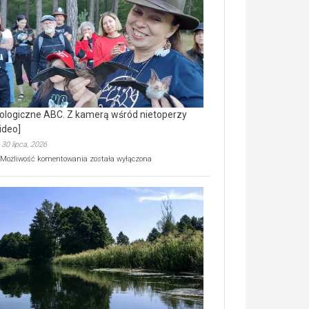
prawdziwy
skarb
natury
[wideo]
ologiczne ABC. Z kamerą wśród nietoperzy
ideo]
30 lipca, 2026
Ekologiczne
Możliwość komentowania
została wyłączona
ABC.
Z
kamerą
wśród
nietoperzy
[wideo]