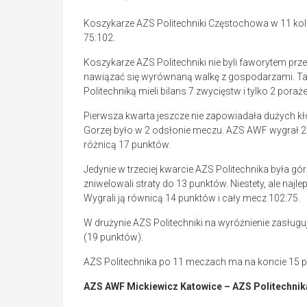
Koszykarze AZS Politechniki Częstochowa w 11 kole
75:102.
Koszykarze AZS Politechniki nie byli faworytem prze
nawiązać się wyrównaną walkę z gospodarzami. Tak
Politechniką mieli bilans 7 zwycięstw i tylko 2 pora
Pierwsza kwarta jeszcze nie zapowiadała dużych kł
Gorzej było w 2 odsłonie meczu. AZS AWF wygrał 26
różnicą 17 punktów.
Jedynie w trzeciej kwarcie AZS Politechnika była gó
zniwelowali straty do 13 punktów. Niestety, ale na
Wygrali ją równicą 14 punktów i cały mecz 102:75.
W drużynie AZS Politechniki na wyróżnienie zasługuj
(19 punktów).
AZS Politechnika po 11 meczach ma na koncie 15 pu
AZS AWF Mickiewicz Katowice – AZS Politechnika 