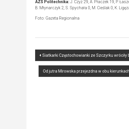
AZS Politechnika:
J. Czyż 29, A. Płaczek 19, P. Łasz
B. Młynarczyk 2, S. Spychała 0, M. Cieślak 0, K. Ligę
Foto: Gazeta Regionalna
Post
Siatkarki Częstochowianki ze Szczyrku wróciły
navigation
Od jutra Mirowska przejezdna w obu kierunkac