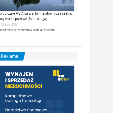
ologiczne ABC. Liswarta – malownicza rzeka,
órą warto poznać [fotorelacja]
22 lipca, 2026
Ekologiczne
Możliwość komentowania
została wyłączona
ABC.
Liswarta
–
malownicza
rzeka,
którą
Reklama
warto
poznać
[fotorelacja]