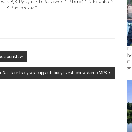
ewski 8, K. Pyrzyna 7, D. Raszewski 4, P. Ddroś 4, N. Kowalski 2,
za 0, K. Banaszczak 0.
Ek
[w
 bez punktów
h. Na stare trasy wracają autobusy częstochowskiego MPK