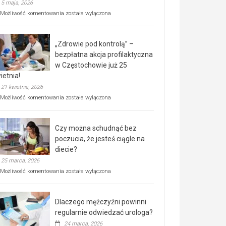
5 maja, 2026
Rusza
Możliwość komentowania
została wyłączona
miejski,
BEZPŁATNY
program
„Zdrowie pod kontrolą” –
rehabilitacji
dla
bezpłatna akcja profilaktyczna
seniorów!
w Częstochowie już 25
ietnia!
21 kwietnia, 2026
„Zdrowie
Możliwość komentowania
została wyłączona
pod
kontrolą”
–
Czy można schudnąć bez
bezpłatna
akcja
poczucia, że jesteś ciągle na
profilaktyczna
diecie?
w
25 marca, 2026
Częstochowie
już
Czy
Możliwość komentowania
została wyłączona
25
można
kwietnia!
schudnąć
bez
Dlaczego mężczyźni powinni
poczucia,
że
regularnie odwiedzać urologa?
jesteś
24 marca, 2026