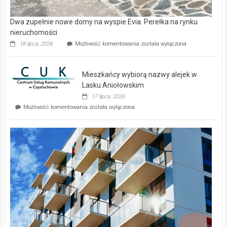
Dwa zupełnie nowe domy na wyspie Evia. Perełka na rynku
nieruchomości
Dwa
18 lipca, 2026
Możliwość komentowania
została wyłączona
zupełnie
nowe
domy
Mieszkańcy wybiorą nazwy alejek w
na
wyspie
Lasku Aniołowskim
Evia.
17 lipca, 2026
Perełka
Mieszkańcy
Możliwość komentowania
została wyłączona
na
wybiorą
rynku
nazwy
nieruchomości
alejek
w
Lasku
Aniołowskim