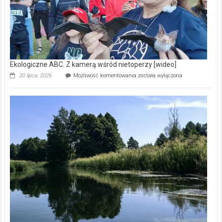
Ekologiczne ABC. Z kamerą wśród nietoperzy [wideo]
Ekologiczne
30 lipca, 2026
Możliwość komentowania
została wyłączona
ABC.
Z
kamerą
wśród
nietoperzy
[wideo]