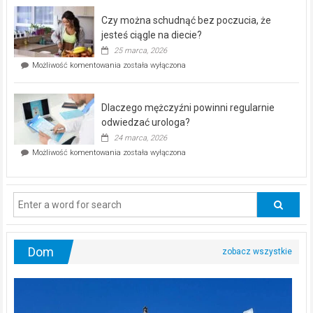
–
Czy można schudnąć bez poczucia, że
bezpłatna
akcja
jesteś ciągle na diecie?
profilaktyczna
25 marca, 2026
w
Czy
Możliwość komentowania
została wyłączona
Częstochowie
można
już
schudnąć
25
bez
kwietnia!
Dlaczego mężczyźni powinni regularnie
poczucia,
że
odwiedzać urologa?
jesteś
24 marca, 2026
ciągle
Dlaczego
Możliwość komentowania
została wyłączona
na
mężczyźni
diecie?
powinni
regularnie
odwiedzać
urologa?
Dom