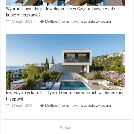
Wybrane inwestycje deweloperskie w Częstochowie – gdzie
kupić mieszkanie?
Wybrane
20 maja, 2026
Możliwość komentowania
została wyłączona
inwestycje
deweloperskie
w Częstochowie
–
gdzie
kupić
mieszkanie?
Inwestycja w komfort życia. O nieruchomościach w słonecznej
Hiszpanii
Inwestycja
15 maja, 2026
Możliwość komentowania
została wyłączona
w komfort
życia.
O nieruchomościach
w słonecznej
Reklama
Hiszpanii