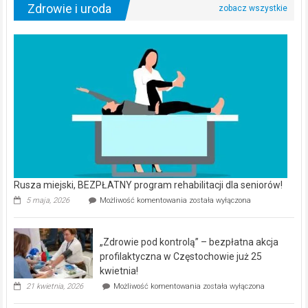
Zdrowie i uroda
Rusza miejski, BEZPŁATNY program rehabilitacji dla seniorów!
Rusza
5 maja, 2026
Możliwość komentowania
została wyłączona
miejski,
BEZPŁATNY
program
„Zdrowie pod kontrolą” – bezpłatna akcja
rehabilitacji
dla
profilaktyczna w Częstochowie już 25
seniorów!
kwietnia!
„Zdrowie
21 kwietnia, 2026
Możliwość komentowania
została wyłączona
pod
kontrolą”