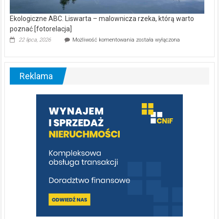
Ekologiczne ABC. Liswarta – malownicza rzeka, którą warto
poznać [fotorelacja]
Ekologiczne
22 lipca, 2026
Możliwość komentowania
została wyłączona
ABC.
Liswarta
–
malownicza
Reklama
rzeka,
którą
warto
poznać
[fotorelacja]