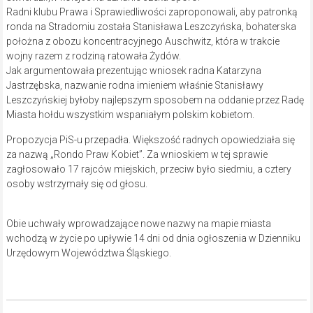
Radni klubu Prawa i Sprawiedliwości zaproponowali, aby patronką
ronda na Stradomiu została Stanisława Leszczyńska, bohaterska
położna z obozu koncentracyjnego Auschwitz, która w trakcie
wojny razem z rodziną ratowała Żydów.
Jak argumentowała prezentując wniosek radna Katarzyna
Jastrzębska, nazwanie rodna imieniem właśnie Stanisławy
Leszczyńskiej byłoby najlepszym sposobem na oddanie przez Radę
Miasta hołdu wszystkim wspaniałym polskim kobietom.
Propozycja PiS-u przepadła. Większość radnych opowiedziała się
za nazwą „Rondo Praw Kobiet”. Za wnioskiem w tej sprawie
zagłosowało 17 rajców miejskich, przeciw było siedmiu, a cztery
osoby wstrzymały się od głosu.
Obie uchwały wprowadzające nowe nazwy na mapie miasta
wchodzą w życie po upływie 14 dni od dnia ogłoszenia w Dzienniku
Urzędowym Województwa Śląskiego.