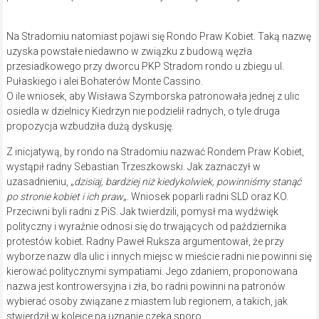
Na Stradomiu natomiast pojawi się Rondo Praw Kobiet. Taką nazwę
uzyska powstałe niedawno w związku z budową węzła
przesiadkowego przy dworcu PKP Stradom rondo u zbiegu ul.
Pułaskiego i alei Bohaterów Monte Cassino.
O ile wniosek, aby Wisława Szymborska patronowała jednej z ulic
osiedla w dzielnicy Kiedrzyn nie podzielił radnych, o tyle druga
propozycja wzbudziła dużą dyskusję.
Z inicjatywą, by rondo na Stradomiu nazwać Rondem Praw Kobiet,
wystąpił radny Sebastian Trzeszkowski. Jak zaznaczył w
uzasadnieniu, „
dzisiaj, bardziej niż kiedykolwiek, powinniśmy stanąć
po stronie kobiet i ich praw
„. Wniosek poparli radni SLD oraz KO.
Przeciwni byli radni z PiS. Jak twierdzili, pomysł ma wydźwięk
polityczny i wyraźnie odnosi się do trwających od października
protestów kobiet. Radny Paweł Ruksza argumentował, że przy
wyborze nazw dla ulic i innych miejsc w mieście radni nie powinni się
kierować politycznymi sympatiami. Jego zdaniem, proponowana
nazwa jest kontrowersyjna i zła, bo radni powinni na patronów
wybierać osoby związane z miastem lub regionem, a takich, jak
stwierdził,w kolejce na uznanie czeka sporo.