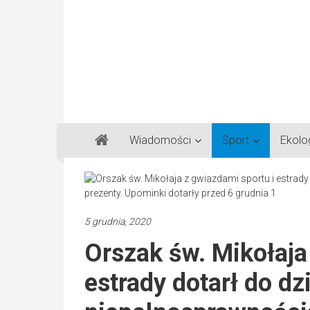
Gazeta
Wiadomości
Sport
Ekolo
Regionalna
Częstochowa,
Kłobuck,
Lubliniec,
5 grudnia, 2020
Myszków
Orszak św. Mikołaja
estrady dotarł do dzi