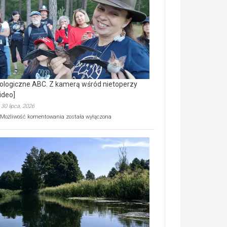
prawdziwy
skarb
natury
[wideo]
ologiczne ABC. Z kamerą wśród nietoperzy
ideo]
30 lipca, 2026
Ekologiczne
Możliwość komentowania
została wyłączona
ABC.
Z
kamerą
wśród
nietoperzy
[wideo]