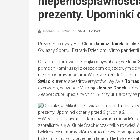
niepełnosprawnościa
prezenty. Upominki 
Posted By: Artur
430 Views
Prezes Speedway Fan Clubu
Janusz Danek
od blisk
Gwiazdy Sportu i Estrady Dzieciom. Mimo pandemii p
Ostatnie sportowe mikołajki odbywały się w Klubie
pomocnikami ruszył z orszakiem objazdowym do wy
niepełnosprawnościami. W orszaku znaleźli się m.in
Świącik
, trener speedrowerzystów Lwy Avia
Tomasz
czerwono, w czapce Mikołaja
Janusz Danek
, który
Zespół Szkół Specjalnych nr 28 przy ul. Barbary. W p
– W tym roku z uwagi na koronawirusa musieliśmy
zebraliśmy się w Klubie Stacherczak tylko rozwieź
Byliśmy też u mamy, która samotnie wychowuje dwo
było mniej niż w poprzednich latach. Nie było też zaba