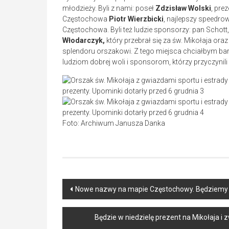
młodzieży. Byli z nami: poseł
Zdzisław Wolski
, pre
Częstochowa
Piotr Wierzbicki
, najlepszy speedrow
Częstochowa. Byli też ludzie sponsorzy: pan Schott
Włodarczyk,
który przebrał się za św. Mikołaja ora
splendoru orszakowi. Z tego miejsca chciałbym b
ludziom dobrej woli i sponsorom, którzy przyczynili
Foto: Archiwum Janusza Danka
Post
Nowe nazwy na mapie Częstochowy. Będziemy m
navigation
Będzie w niedzielę prezent na Mikołaja i