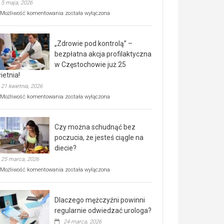
5 maja, 2026
Rusza
Możliwość komentowania
została wyłączona
miejski,
BEZPŁATNY
program
„Zdrowie pod kontrolą” –
rehabilitacji
dla
bezpłatna akcja profilaktyczna
seniorów!
w Częstochowie już 25
ietnia!
21 kwietnia, 2026
„Zdrowie
Możliwość komentowania
została wyłączona
pod
kontrolą”
–
Czy można schudnąć bez
bezpłatna
akcja
poczucia, że jesteś ciągle na
profilaktyczna
diecie?
w
25 marca, 2026
Częstochowie
już
Czy
Możliwość komentowania
została wyłączona
25
można
kwietnia!
schudnąć
bez
Dlaczego mężczyźni powinni
poczucia,
że
regularnie odwiedzać urologa?
jesteś
24 marca, 2026