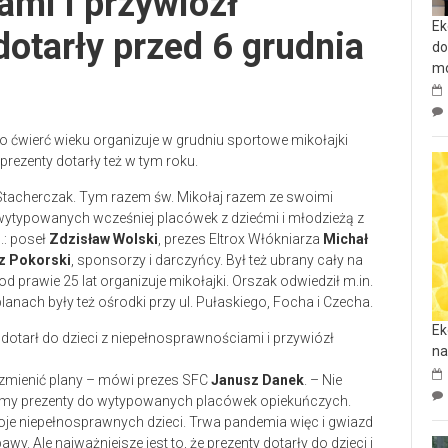
mi i przywiózł
Ek
dotarły przed 6 grudnia
do
mo
o ćwierć wieku organizuje w grudniu sportowe mikołajki
rezenty dotarły też w tym roku.
 Stacherczak. Tym razem św. Mikołaj razem ze swoimi
typowanych wcześniej placówek z dziećmi i młodzieżą z
.: poseł
Zdzisław Wolski
, prezes Eltrox Włókniarza
Michał
 Pokorski
, sponsorzy i darczyńcy. Był też ubrany cały na
 od prawie 25 lat organizuje mikołajki. Orszak odwiedził m.in.
lanach były też ośrodki przy ul. Pułaskiego, Focha i Czecha.
Ek
na
 zmienić plany – mówi prezes SFC
Janusz Danek
. – Nie
liśmy prezenty do wytypowanych placówek opiekuńczych.
je niepełnosprawnych dzieci. Trwa pandemia więc i gwiazd
wy. Ale najważniejsze jest to, że prezenty dotarły do dzieci i