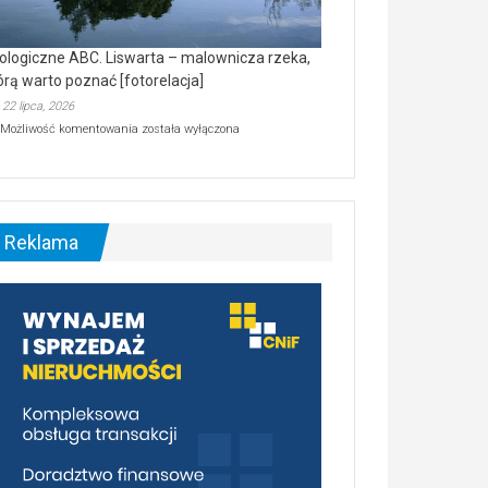
ologiczne ABC. Liswarta – malownicza rzeka,
órą warto poznać [fotorelacja]
22 lipca, 2026
Ekologiczne
Możliwość komentowania
została wyłączona
ABC.
Liswarta
–
malownicza
rzeka,
którą
Reklama
warto
poznać
[fotorelacja]