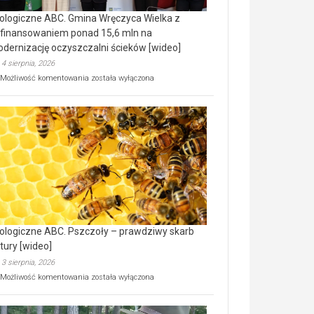
ologiczne ABC. Gmina Wręczyca Wielka z
finansowaniem ponad 15,6 mln na
dernizację oczyszczalni ścieków [wideo]
4 sierpnia, 2026
Ekologiczne
Możliwość komentowania
została wyłączona
ABC.
Gmina
Wręczyca
Wielka
z
dofinansowaniem
ponad
15,6
mln
na
modernizację
oczyszczalni
ścieków
ologiczne ABC. Pszczoły – prawdziwy skarb
[wideo]
tury [wideo]
3 sierpnia, 2026
Ekologiczne
Możliwość komentowania
została wyłączona
ABC.
Pszczoły
–