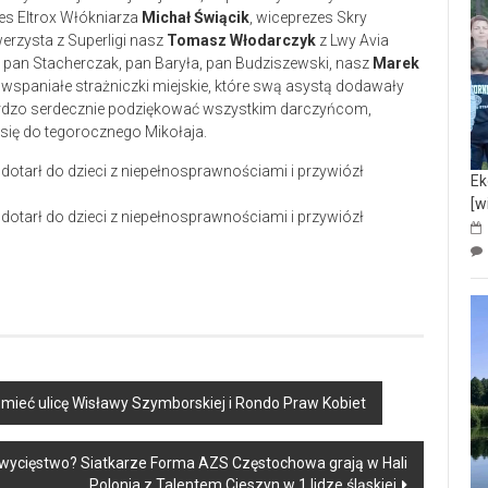
zes Eltrox Włókniarza
Michał Świącik
, wiceprezes Skry
erzysta z Superligi nasz
Tomasz Włodarczyk
z Lwy Avia
, pan Stacherczak, pan Baryła, pan Budziszewski, nasz
Marek
z wspaniałe strażniczki miejskie, które swą asystą dodawały
ardzo serdecznie podziękować wszystkim darczyńcom,
 się do tegorocznego Mikołaja.
Ek
[w
ieć ulicę Wisławy Szymborskiej i Rondo Praw Kobiet
 zwycięstwo? Siatkarze Forma AZS Częstochowa grają w Hali
Polonia z Talentem Cieszyn w 1 lidze śląskiej