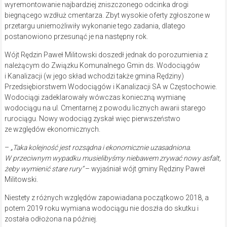
wyremontowanie najbardziej zniszczonego odcinka drogi
biegnącego wzdłuż cmentarza. Zbyt wysokie oferty zgłoszone w
przetargu uniemożliwiły wykonanie tego zadania, dlatego
postanowiono przesunąć je na następny rok.
Wójt Rędzin Paweł Militowski doszedł jednak do porozumienia z
należącym do Związku Komunalnego Gmin ds. Wodociągów
i Kanalizacji (w jego skład wchodzi także gmina Rędziny)
Przedsiębiorstwem Wodociągów i Kanalizacji SA w Częstochowie.
Wodociągi zadeklarowały wówczas konieczną wymianę
wodociągu na ul. Cmentarnej z powodu licznych awarii starego
rurociągu. Nowy wodociąg zyskał więc pierwszeństwo
ze względów ekonomicznych.
–
„Taka kolejność jest rozsądna i ekonomicznie uzasadniona.
W przeciwnym wypadku musielibyśmy niebawem zrywać nowy asfalt,
żeby wymienić stare rury”
– wyjaśniał wójt gminy Rędziny Paweł
Militowski.
Niestety z różnych względów zapowiadana początkowo 2018, a
potem 2019 roku wymiana wodociągu nie doszła do skutku i
została odłożona na później.