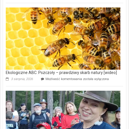
ABC.
Gmina
Wręczyca
Wielka
z
dofinansowaniem
ponad
15,6
mln
na
modernizację
oczyszczalni
ścieków
[wideo]
Ekologiczne ABC. Pszczoły – prawdziwy skarb natury [wideo]
Ekologiczne
3 sierpnia, 2026
Możliwość komentowania
została wyłączona
ABC.
Pszczoły
–
prawdziwy
skarb
natury
[wideo]