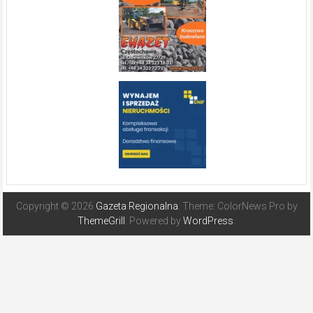
Copyright © 2026
Gazeta Regionalna
. Theme: ColorNews Pro by
ThemeGrill
. Powered by
WordPress
.