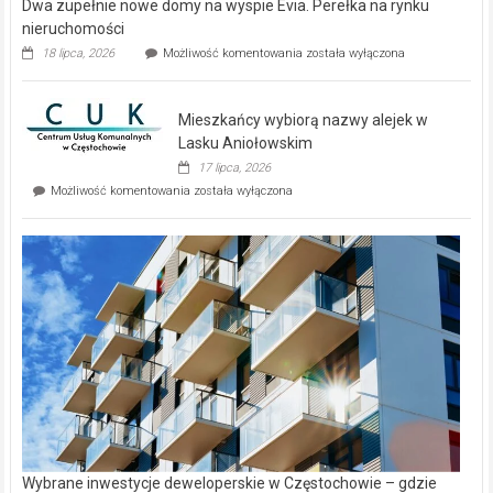
Dwa zupełnie nowe domy na wyspie Evia. Perełka na rynku
nieruchomości
Dwa
18 lipca, 2026
Możliwość komentowania
została wyłączona
zupełnie
nowe
domy
Mieszkańcy wybiorą nazwy alejek w
na
wyspie
Lasku Aniołowskim
Evia.
17 lipca, 2026
Perełka
Mieszkańcy
Możliwość komentowania
została wyłączona
na
wybiorą
rynku
nazwy
nieruchomości
alejek
w
Lasku
Aniołowskim
Wybrane inwestycje deweloperskie w Częstochowie – gdzie