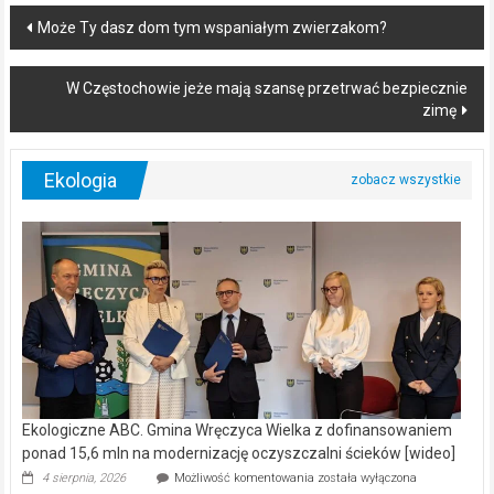
Post
Może Ty dasz dom tym wspaniałym zwierzakom?
navigation
W Częstochowie jeże mają szansę przetrwać bezpiecznie
zimę
Ekologia
Ekologiczne ABC. Gmina Wręczyca Wielka z dofinansowaniem
ponad 15,6 mln na modernizację oczyszczalni ścieków [wideo]
Ekologiczne
4 sierpnia, 2026
Możliwość komentowania
została wyłączona