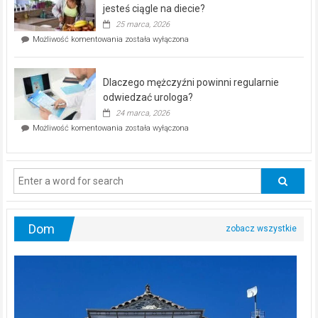
akcja
jesteś ciągle na diecie?
profilaktyczna
25 marca, 2026
w
Czy
Możliwość komentowania
została wyłączona
Częstochowie
można
już
schudnąć
25
bez
kwietnia!
Dlaczego mężczyźni powinni regularnie
poczucia,
że
odwiedzać urologa?
jesteś
24 marca, 2026
ciągle
Dlaczego
Możliwość komentowania
została wyłączona
na
mężczyźni
diecie?
powinni
regularnie
odwiedzać
urologa?
Dom