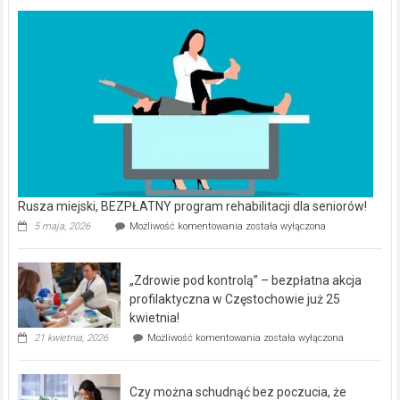
Rusza miejski, BEZPŁATNY program rehabilitacji dla seniorów!
Rusza
5 maja, 2026
Możliwość komentowania
została wyłączona
miejski,
BEZPŁATNY
program
„Zdrowie pod kontrolą” – bezpłatna akcja
rehabilitacji
dla
profilaktyczna w Częstochowie już 25
seniorów!
kwietnia!
„Zdrowie
21 kwietnia, 2026
Możliwość komentowania
została wyłączona
pod
kontrolą”
–
Czy można schudnąć bez poczucia, że
bezpłatna