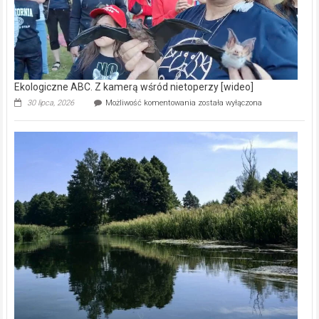
Ekologiczne ABC. Z kamerą wśród nietoperzy [wideo]
Ekologiczne
30 lipca, 2026
Możliwość komentowania
została wyłączona
ABC.
Z
kamerą
wśród
nietoperzy
[wideo]