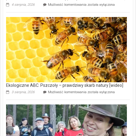
Ekologiczne
4 sierpnia, 2026
Możliwość komentowania
została wyłączona
ABC.
Gmina
Wręczyca
Wielka
z
dofinansowaniem
ponad
15,6
mln
na
modernizację
oczyszczalni
ścieków
[wideo]
Ekologiczne ABC. Pszczoły – prawdziwy skarb natury [wideo]
Ekologiczne
3 sierpnia, 2026
Możliwość komentowania
została wyłączona
ABC.
Pszczoły
–
prawdziwy
skarb
natury
[wideo]