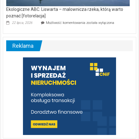
Ekologiczne ABC. Liswarta – malownicza rzeka, którą warto
poznać [fotorelacja]
Ekologiczne
22 lipca, 2026
Możliwość komentowania
została wyłączona
ABC.
Liswarta
–
malownicza
Reklama
rzeka,
którą
warto
poznać
[fotorelacja]