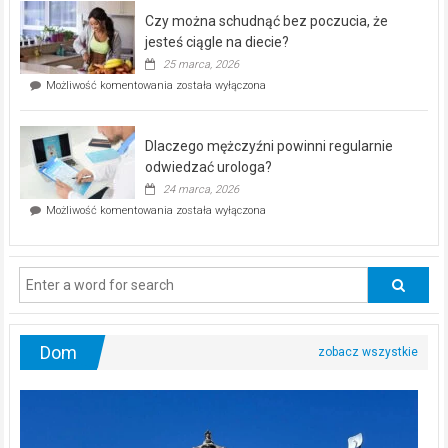
–
Czy można schudnąć bez poczucia, że
bezpłatna
akcja
jesteś ciągle na diecie?
profilaktyczna
25 marca, 2026
w
Czy
Możliwość komentowania
została wyłączona
Częstochowie
można
już
schudnąć
25
bez
kwietnia!
Dlaczego mężczyźni powinni regularnie
poczucia,
że
odwiedzać urologa?
jesteś
24 marca, 2026
ciągle
Dlaczego
Możliwość komentowania
została wyłączona
na
mężczyźni
diecie?
powinni
regularnie
odwiedzać
urologa?
Dom