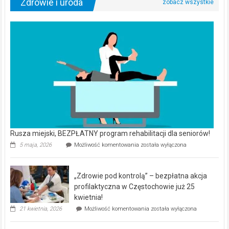
Zdrowie i uroda
Rusza miejski, BEZPŁATNY program rehabilitacji dla seniorów!
Rusza
5 maja, 2026
Możliwość komentowania
została wyłączona
miejski,
BEZPŁATNY
program
„Zdrowie pod kontrolą” – bezpłatna akcja
rehabilitacji
dla
profilaktyczna w Częstochowie już 25
seniorów!
kwietnia!
„Zdrowie
21 kwietnia, 2026
Możliwość komentowania
została wyłączona
pod
kontrolą”