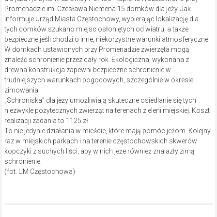
Promenadzie im. Czesława Niemena 15 domków dla jeży. Jak
informuje Urząd Miasta Częstochowy, wybierając lokalizację dla
tych domków szukano miejsc osłoniętych od wiatru, a także
bezpieczne jeśli chodzi o inne, niekorzystne warunki atmosferyczne.
W domkach ustawionych przy Promenadzie zwierzęta mogą
znaleźć schronienie przez cały rok. Ekologiczna, wykonana z
drewna konstrukcja zapewni bezpieczne schronienie w
trudniejszych warunkach pogodowych, szczególnie w okresie
zimowania.
„Schroniska” dla jeży umożliwiają skuteczne osiedlanie się tych
niezwykle pożytecznych zwierząt na terenach zieleni miejskiej. Koszt
realizacji zadania to 1125 zł.
To nie jedynie działania w mieście, które mają pomóc jeżom. Kolejny
raz w miejskich parkach i na terenie częstochowskich skwerów
kopczyki z suchych liści, aby w nich jeże również znalazły zimą
schronienie.
(fot. UM Częstochowa)