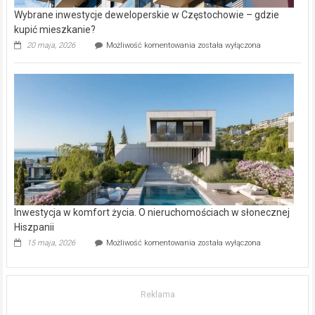
Wybrane inwestycje deweloperskie w Częstochowie – gdzie
kupić mieszkanie?
Wybrane
20 maja, 2026
Możliwość komentowania
została wyłączona
inwestycje
deweloperskie
w Częstochowie
–
gdzie
kupić
mieszkanie?
Inwestycja w komfort życia. O nieruchomościach w słonecznej
Hiszpanii
Inwestycja
15 maja, 2026
Możliwość komentowania
została wyłączona
w komfort
życia.
O nieruchomościach
w słonecznej
Reklama
Hiszpanii