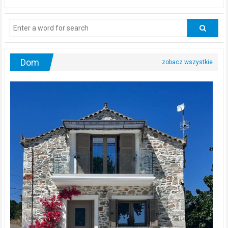
powinni
regularnie
odwiedzać
urologa?
Dom