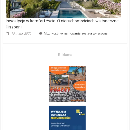
Inwestycja w komfort życia. O nieruchomościach w słonecznej
Hiszpanii
Inwestycja
15 maja, 2026
Możliwość komentowania
została wyłączona
w komfort
życia.
O nieruchomościach
w słonecznej
Reklama
Hiszpanii