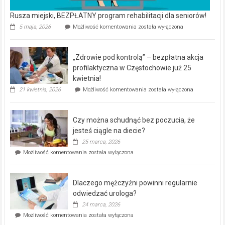
Rusza miejski, BEZPŁATNY program rehabilitacji dla seniorów!
Rusza
5 maja, 2026
Możliwość komentowania
została wyłączona
miejski,
BEZPŁATNY
program
„Zdrowie pod kontrolą” – bezpłatna akcja
rehabilitacji
dla
profilaktyczna w Częstochowie już 25
seniorów!
kwietnia!
„Zdrowie
21 kwietnia, 2026
Możliwość komentowania
została wyłączona
pod
kontrolą”
–
Czy można schudnąć bez poczucia, że
bezpłatna
akcja
jesteś ciągle na diecie?
profilaktyczna
25 marca, 2026
w
Czy
Możliwość komentowania
została wyłączona
Częstochowie
można
już
schudnąć
25
bez
kwietnia!
Dlaczego mężczyźni powinni regularnie
poczucia,
że
odwiedzać urologa?
jesteś
24 marca, 2026
ciągle
Dlaczego
Możliwość komentowania
została wyłączona
na
mężczyźni
diecie?