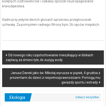
kolejnych ozdrowieńców i ciekawy sposób na propagowanie
krwiodawstwa.
Radni przy jedynie dwóch głosach sprzeciwu przegłosowali
uchwałę. Za pomysłem radnego Wrony było 26 rajców miejskich.
Post
Od nowego roku częstochowianie mieszkający w blokach
zapłacą za śmieci tyle, ile zużyją wody
navigation
Janusz Danek jako św. Mikołaj wyrusza w piątek, 4 grudnia z
prezentami do dzieci z niepełnosprawnościami. Pomogą mu
gwiazdy sportu i estrady
Ekologia