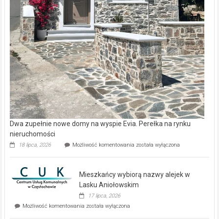
Dwa zupełnie nowe domy na wyspie Evia. Perełka na rynku
nieruchomości
Dwa
18 lipca, 2026
Możliwość komentowania
została wyłączona
zupełnie
nowe
domy
Mieszkańcy wybiorą nazwy alejek w
na
wyspie
Lasku Aniołowskim
Evia.
17 lipca, 2026
Perełka
Mieszkańcy
Możliwość komentowania
została wyłączona
na
wybiorą
rynku