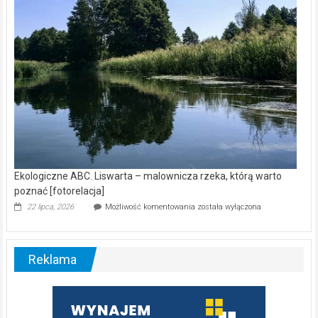
[wideo]
Ekologiczne ABC. Liswarta – malownicza rzeka, którą warto
poznać [fotorelacja]
Ekologiczne
22 lipca, 2026
Możliwość komentowania
została wyłączona
ABC.
Liswarta
–
malownicza
Reklama
rzeka,
którą
warto
poznać
[fotorelacja]