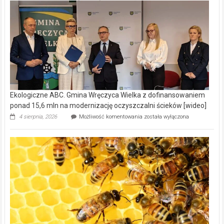
Ekologiczne ABC. Gmina Wręczyca Wielka z dofinansowaniem
ponad 15,6 mln na modernizację oczyszczalni ścieków [wideo]
Ekologiczne
4 sierpnia, 2026
Możliwość komentowania
została wyłączona
ABC.
Gmina
Wręczyca
Wielka
z
dofinansowaniem
ponad
15,6
mln
na
modernizację
oczyszczalni
ścieków