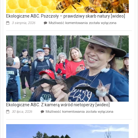
[wideo]
Ekologiczne ABC. Pszczoły – prawdziwy skarb natury [wideo]
Ekologiczne
3 sierpnia, 2026
Możliwość komentowania
została wyłączona
ABC.
Pszczoły
–
prawdziwy
skarb
natury
[wideo]
Ekologiczne ABC. Z kamerą wśród nietoperzy [wideo]
Ekologiczne
30 lipca, 2026
Możliwość komentowania
została wyłączona
ABC.
Z
kamerą
wśród
nietoperzy