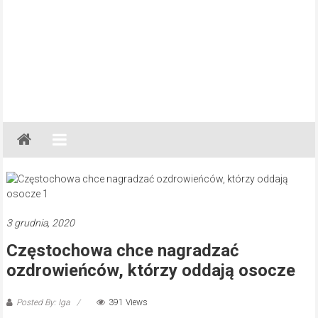
Gazeta
Regionalna
Częstochowa,
Kłobuck,
Lubliniec,
3 grudnia, 2020
Myszków
Częstochowa chce nagradzać
ozdrowieńców, którzy oddają osocze
Posted By: Iga
391 Views