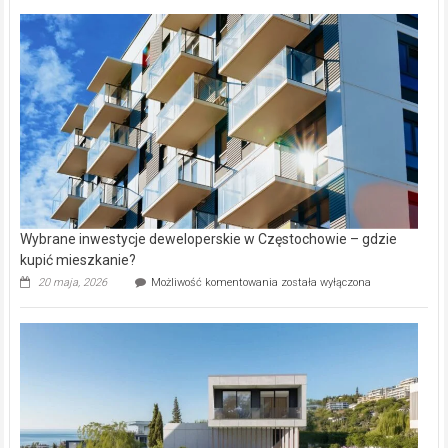
nazwy
nieruchomości
alejek
w
Lasku
Aniołowskim
Wybrane inwestycje deweloperskie w Częstochowie – gdzie
kupić mieszkanie?
Wybrane
20 maja, 2026
Możliwość komentowania
została wyłączona
inwestycje
deweloperskie
w Częstochowie
–
gdzie
kupić
mieszkanie?