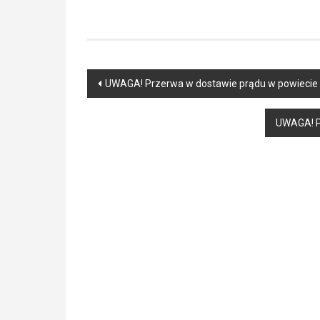
Post
UWAGA! Przerwa w dostawie prądu w powiecie
navigation
UWAGA! P