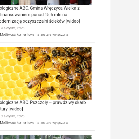
ologiczne ABC. Gmina Wręczyca Wielka z
finansowaniem ponad 15,6 mln na
dernizację oczyszczalni ścieków [wideo]
4 sierpnia, 2026
Ekologiczne
Możliwość komentowania
została wyłączona
ABC.
Gmina
Wręczyca
Wielka
z
dofinansowaniem
ponad
15,6
mln
na
modernizację
oczyszczalni
ścieków
ologiczne ABC. Pszczoły – prawdziwy skarb
[wideo]
tury [wideo]
3 sierpnia, 2026
Ekologiczne
Możliwość komentowania
została wyłączona
ABC.
Pszczoły
–