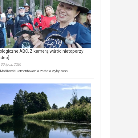
prawdziwy
skarb
natury
[wideo]
ologiczne ABC. Z kamerą wśród nietoperzy
ideo]
30 lipca, 2026
Ekologiczne
Możliwość komentowania
została wyłączona
ABC.
Z
kamerą
wśród
nietoperzy
[wideo]