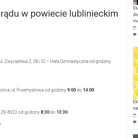
Ek
rądu w powiecie lublinieckim
do
mo
, ul. Zwycięstwa 2, 28 i 32 – Hala Gimnastyczna od godziny
końca, ul. Przemysłowa od godziny
9:00
do
14:00
.
Ek
na
 i ZK-8322 od godziny
8:30
do
13:30
.
.