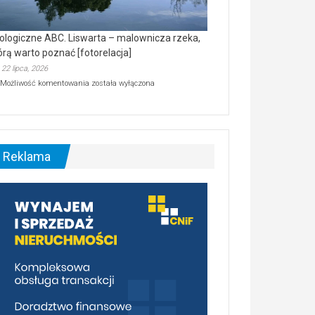
ologiczne ABC. Liswarta – malownicza rzeka,
órą warto poznać [fotorelacja]
22 lipca, 2026
Ekologiczne
Możliwość komentowania
została wyłączona
ABC.
Liswarta
–
malownicza
rzeka,
którą
Reklama
warto
poznać
[fotorelacja]