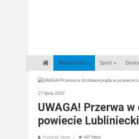
Gazeta
Wiadomości
Sport
Ekolo
Regionalna
Częstochowa,
Kłobuck,
Lubliniec,
27 lipca, 2020
Myszków
UWAGA! Przerwa w 
powiecie Lublinieck
Posted By: Marta
407 Views