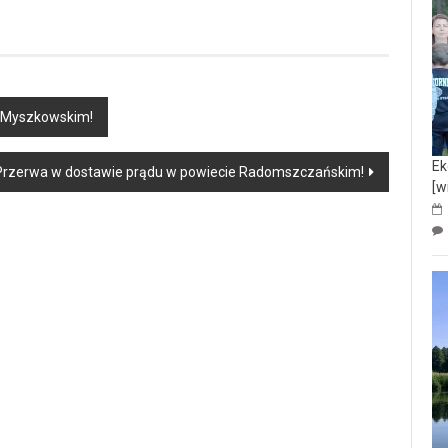
 Myszkowskim!
Ek
rzerwa w dostawie prądu w powiecie Radomszczańskim!
[w