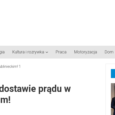
gia
Kultura i rozrywka
Praca
Motoryzacja
Dom
dostawie prądu w
im!