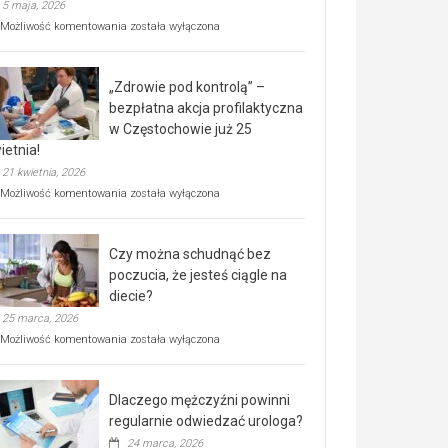
5 maja, 2026
Rusza
Możliwość komentowania
została wyłączona
miejski,
BEZPŁATNY
program
„Zdrowie pod kontrolą” –
rehabilitacji
dla
bezpłatna akcja profilaktyczna
seniorów!
w Częstochowie już 25
ietnia!
21 kwietnia, 2026
„Zdrowie
Możliwość komentowania
została wyłączona
pod
kontrolą”
–
Czy można schudnąć bez
bezpłatna
akcja
poczucia, że jesteś ciągle na
profilaktyczna
diecie?
w
25 marca, 2026
Częstochowie
już
Czy
Możliwość komentowania
została wyłączona
25
można
kwietnia!
schudnąć
bez
Dlaczego mężczyźni powinni
poczucia,
że
regularnie odwiedzać urologa?
jesteś
24 marca, 2026