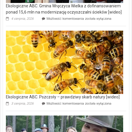
Ekologiczne ABC. Gmina Wręczyca Wielka z dofinansowaniem
ponad 15,6 mln na modernizację oczyszczalni ścieków [wideo]
Ekologiczne
4 sierpnia, 2026
Możliwość komentowania
została wyłączona
ABC.
Gmina
Wręczyca
Wielka
z
dofinansowaniem
ponad
15,6
mln
na
modernizację
oczyszczalni
ścieków
[wideo]
Ekologiczne ABC. Pszczoły – prawdziwy skarb natury [wideo]
Ekologiczne
3 sierpnia, 2026
Możliwość komentowania
została wyłączona
ABC.
Pszczoły
–
prawdziwy
skarb
natury