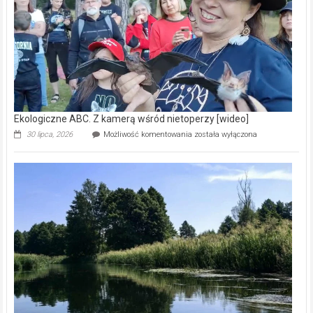
[wideo]
Ekologiczne ABC. Z kamerą wśród nietoperzy [wideo]
Ekologiczne
30 lipca, 2026
Możliwość komentowania
została wyłączona
ABC.
Z
kamerą
wśród
nietoperzy
[wideo]