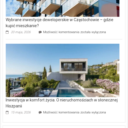
Wybrane inwestycje deweloperskie w Częstochowie – gdzie
kupić mieszkanie?
Wybrane
20 maja, 2026
Możliwość komentowania
została wyłączona
inwestycje
deweloperskie
w Częstochowie
–
gdzie
kupić
mieszkanie?
Inwestycja w komfort życia. O nieruchomościach w słonecznej
Hiszpanii
Inwestycja
15 maja, 2026
Możliwość komentowania
została wyłączona
w komfort
życia.
O nieruchomościach