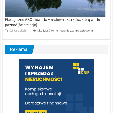
Ekologiczne ABC. Liswarta – malownicza rzeka, którą warto
poznać [fotorelacja]
Ekologiczne
22 lipca, 2026
Możliwość komentowania
została wyłączona
ABC.
Liswarta
–
malownicza
Reklama
rzeka,
którą
warto
poznać
[fotorelacja]