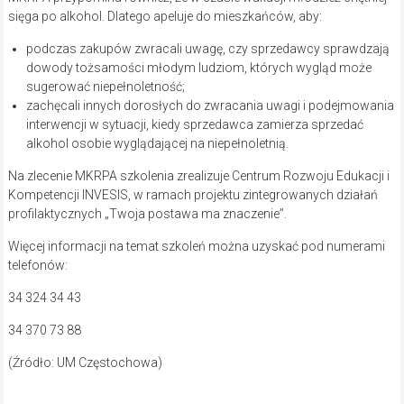
sięga po alkohol. Dlatego apeluje do mieszkańców, aby:
podczas zakupów zwracali uwagę, czy sprzedawcy sprawdzają
dowody tożsamości młodym ludziom, których wygląd może
sugerować niepełnoletność;
zachęcali innych dorosłych do zwracania uwagi i podejmowania
interwencji w sytuacji, kiedy sprzedawca zamierza sprzedać
alkohol osobie wyglądającej na niepełnoletnią.
Na zlecenie MKRPA szkolenia zrealizuje Centrum Rozwoju Edukacji i
Kompetencji INVESIS, w ramach projektu zintegrowanych działań
profilaktycznych „Twoja postawa ma znaczenie”.
Więcej informacji na temat szkoleń można uzyskać pod numerami
telefonów:
34 324 34 43
34 370 73 88
(Źródło: UM Częstochowa)