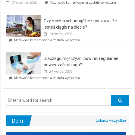
„Zdrowie
21 kwietnia, 2026
Możliwość komentowania
została wyłączona
pod
kontrolą”
–
Czy można schudnąć bez poczucia, że
bezpłatna
akcja
jesteś ciągle na diecie?
profilaktyczna
25 marca, 2026
w
Czy
Możliwość komentowania
została wyłączona
Częstochowie
można
już
schudnąć
25
bez
kwietnia!
Dlaczego mężczyźni powinni regularnie
poczucia,
że
odwiedzać urologa?
jesteś
24 marca, 2026
ciągle
Dlaczego
Możliwość komentowania
została wyłączona
na
mężczyźni
diecie?
powinni
regularnie
odwiedzać
urologa?
Dom