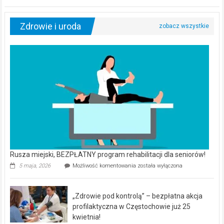
Zdrowie i uroda
Rusza miejski, BEZPŁATNY program rehabilitacji dla seniorów!
Rusza
5 maja, 2026
Możliwość komentowania
została wyłączona
miejski,
BEZPŁATNY
program
„Zdrowie pod kontrolą” – bezpłatna akcja
rehabilitacji
dla
profilaktyczna w Częstochowie już 25
seniorów!
kwietnia!