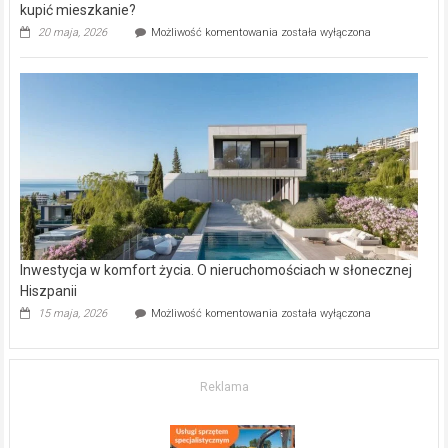
kupić mieszkanie?
Wybrane
20 maja, 2026
Możliwość komentowania
została wyłączona
inwestycje
deweloperskie
w Częstochowie
–
gdzie
kupić
mieszkanie?
Inwestycja w komfort życia. O nieruchomościach w słonecznej
Hiszpanii
Inwestycja
15 maja, 2026
Możliwość komentowania
została wyłączona
w komfort
życia.
O nieruchomościach
w słonecznej
Reklama
Hiszpanii