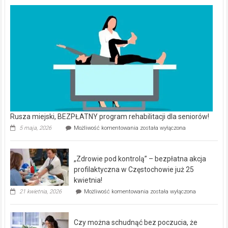
Rusza miejski, BEZPŁATNY program rehabilitacji dla seniorów!
Rusza
5 maja, 2026
Możliwość komentowania
została wyłączona
miejski,
BEZPŁATNY
program
„Zdrowie pod kontrolą” – bezpłatna akcja
rehabilitacji
dla
profilaktyczna w Częstochowie już 25
seniorów!
kwietnia!
„Zdrowie
21 kwietnia, 2026
Możliwość komentowania
została wyłączona
pod
kontrolą”
–
Czy można schudnąć bez poczucia, że
bezpłatna