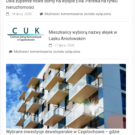
Dwa zupełnie nowe domy na wyspie Evia. Perełka na rynku
nieruchomości
Dwa
18 lipca, 2026
Możliwość komentowania
została wyłączona
zupełnie
nowe
domy
Mieszkańcy wybiorą nazwy alejek w
na
wyspie
Lasku Aniołowskim
Evia.
17 lipca, 2026
Perełka
Mieszkańcy
Możliwość komentowania
została wyłączona
na
wybiorą
rynku
nazwy
nieruchomości
alejek
w
Lasku
Aniołowskim
Wybrane inwestycje deweloperskie w Częstochowie – gdzie