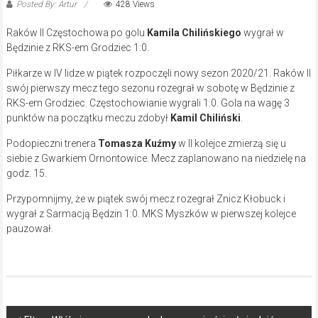
Posted By: Artur
428 Views
Raków II Częstochowa po golu
Kamila Chilińskiego
wygrał w
Będzinie z RKS-em Grodziec 1:0.
Piłkarze w IV lidze w piątek rozpoczęli nowy sezon 2020/21. Raków II
swój pierwszy mecz tego sezonu rozegrał w sobotę w Będzinie z
RKS-em Grodziec. Częstochowianie wygrali 1:0. Gola na wagę 3
punktów na początku meczu zdobył
Kamil Chiliński
.
Podopieczni trenera
Tomasza Kuźmy
w II kolejce zmierzą się u
siebie z Gwarkiem Ornontowice. Mecz zaplanowano na niedzielę na
godz. 15.
Przypomnijmy, że w piątek swój mecz rozegrał Znicz Kłobuck i
wygrał z Sarmacją Będzin 1:0. MKS Myszków w pierwszej kolejce
pauzował.
Post