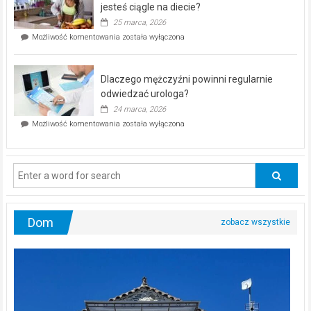
akcja
jesteś ciągle na diecie?
profilaktyczna
25 marca, 2026
w
Czy
Możliwość komentowania
została wyłączona
Częstochowie
można
już
schudnąć
25
bez
kwietnia!
Dlaczego mężczyźni powinni regularnie
poczucia,
że
odwiedzać urologa?
jesteś
24 marca, 2026
ciągle
Dlaczego
Możliwość komentowania
została wyłączona
na
mężczyźni
diecie?
powinni
regularnie
odwiedzać
urologa?
Dom