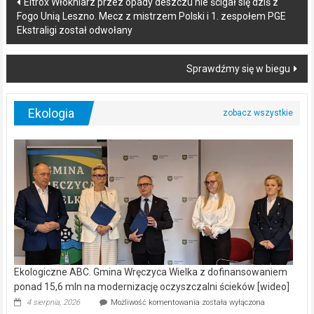
Eltrox Włókniarz przez opady deszczu nie ścigał się dziś z
Fogo Unią Leszno. Mecz z mistrzem Polski i 1. zespołem PGE
navigation
Ekstraligi został odwołany
Sprawdźmy się w biegu
Ekologia
Ekologiczne ABC. Gmina Wręczyca Wielka z dofinansowaniem
ponad 15,6 mln na modernizację oczyszczalni ścieków [wideo]
Ekologiczne
4 sierpnia, 2026
Możliwość komentowania
została wyłączona
ABC.