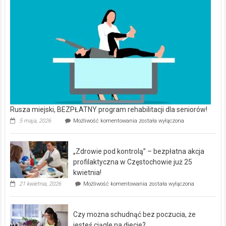
Rusza miejski, BEZPŁATNY program rehabilitacji dla seniorów!
Rusza
5 maja, 2026
Możliwość komentowania
została wyłączona
miejski,
BEZPŁATNY
program
„Zdrowie pod kontrolą” – bezpłatna akcja
rehabilitacji
dla
profilaktyczna w Częstochowie już 25
seniorów!
kwietnia!
„Zdrowie
21 kwietnia, 2026
Możliwość komentowania
została wyłączona
pod
kontrolą”
–
Czy można schudnąć bez poczucia, że
bezpłatna
akcja
jesteś ciągle na diecie?