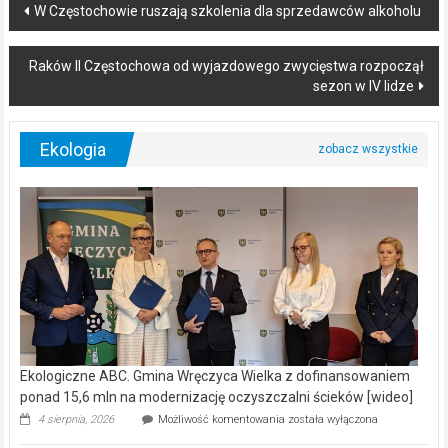
Post
W Częstochowie ruszają szkolenia dla sprzedawców alkoholu
navigation
Raków II Częstochowa od wyjazdowego zwycięstwa rozpoczął
sezon w IV lidze
Ekologia
Ekologiczne ABC. Gmina Wręczyca Wielka z dofinansowaniem
ponad 15,6 mln na modernizację oczyszczalni ścieków [wideo]
Ekologiczne
4 sierpnia, 2026
Możliwość komentowania
została wyłączona
ABC.