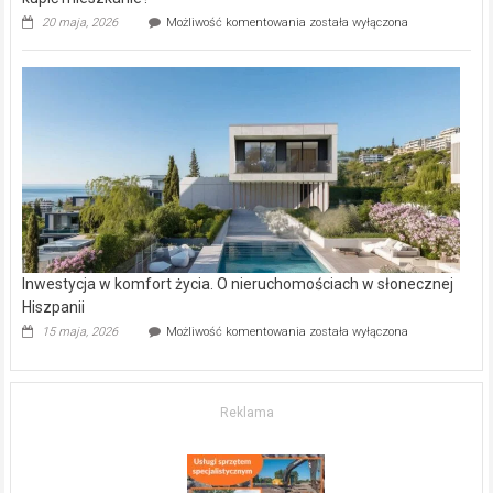
Wybrane
20 maja, 2026
Możliwość komentowania
została wyłączona
inwestycje
deweloperskie
w Częstochowie
–
gdzie
kupić
mieszkanie?
Inwestycja w komfort życia. O nieruchomościach w słonecznej
Hiszpanii
Inwestycja
15 maja, 2026
Możliwość komentowania
została wyłączona
w komfort
życia.
O nieruchomościach
w słonecznej
Reklama
Hiszpanii