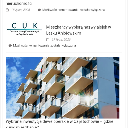
nieruchomości
Dwa
18 lipca, 2026
Możliwość komentowania
została wyłączona
zupełnie
nowe
domy
Mieszkańcy wybiorą nazwy alejek w
na
wyspie
Lasku Aniołowskim
Evia.
17 lipca, 2026
Perełka
Mieszkańcy
Możliwość komentowania
została wyłączona
na
wybiorą
rynku
nazwy
nieruchomości
alejek
w
Lasku
Aniołowskim
Wybrane inwestycje deweloperskie w Częstochowie – gdzie
kupić mieszkanie?