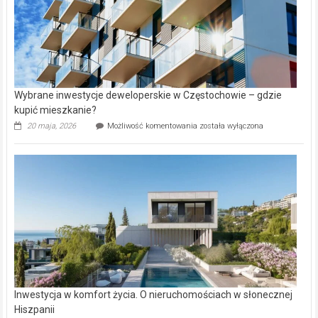
Wybrane inwestycje deweloperskie w Częstochowie – gdzie
kupić mieszkanie?
Wybrane
20 maja, 2026
Możliwość komentowania
została wyłączona
inwestycje
deweloperskie
w Częstochowie
–
gdzie
kupić
mieszkanie?
Inwestycja w komfort życia. O nieruchomościach w słonecznej
Hiszpanii