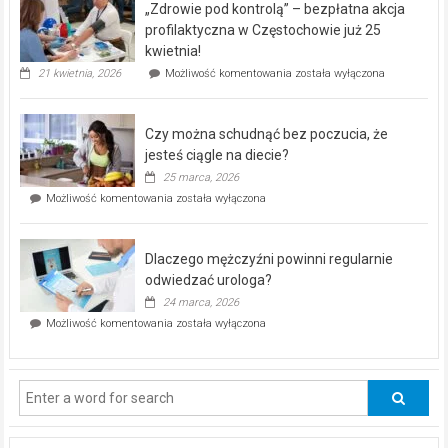
„Zdrowie pod kontrolą” – bezpłatna akcja
rehabilitacji
dla
profilaktyczna w Częstochowie już 25
seniorów!
kwietnia!
„Zdrowie
21 kwietnia, 2026
Możliwość komentowania
została wyłączona
pod
kontrolą”
–
Czy można schudnąć bez poczucia, że
bezpłatna
akcja
jesteś ciągle na diecie?
profilaktyczna
25 marca, 2026
w
Czy
Możliwość komentowania
została wyłączona
Częstochowie
można
już
schudnąć
25
bez
kwietnia!
Dlaczego mężczyźni powinni regularnie
poczucia,
że
odwiedzać urologa?
jesteś
24 marca, 2026
ciągle
Dlaczego
Możliwość komentowania
została wyłączona
na
mężczyźni
diecie?
powinni
regularnie
odwiedzać
urologa?