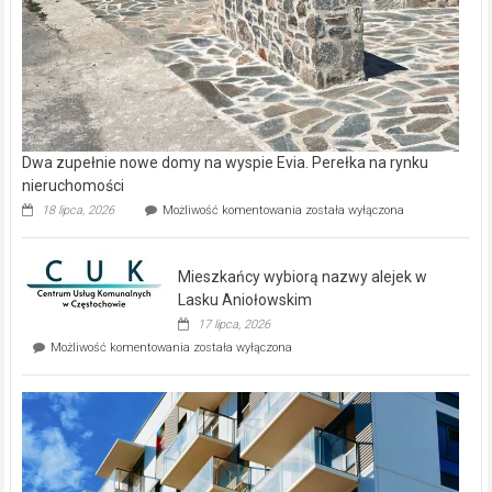
Dwa zupełnie nowe domy na wyspie Evia. Perełka na rynku
nieruchomości
Dwa
18 lipca, 2026
Możliwość komentowania
została wyłączona
zupełnie
nowe
domy
Mieszkańcy wybiorą nazwy alejek w
na
wyspie
Lasku Aniołowskim
Evia.
17 lipca, 2026
Perełka
Mieszkańcy
Możliwość komentowania
została wyłączona
na
wybiorą
rynku
nazwy
nieruchomości
alejek
w
Lasku
Aniołowskim