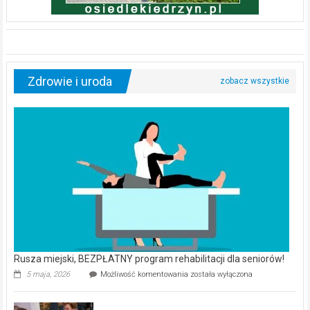
Zdrowie i uroda
Rusza miejski, BEZPŁATNY program rehabilitacji dla seniorów!
Rusza
5 maja, 2026
Możliwość komentowania
została wyłączona
miejski,
BEZPŁATNY
program