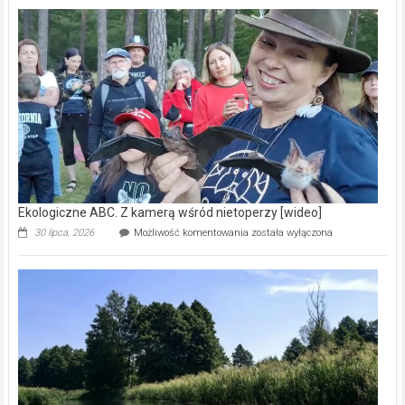
Pszczoły
–
prawdziwy
skarb
natury
[wideo]
Ekologiczne ABC. Z kamerą wśród nietoperzy [wideo]
Ekologiczne
30 lipca, 2026
Możliwość komentowania
została wyłączona
ABC.
Z
kamerą
wśród
nietoperzy
[wideo]