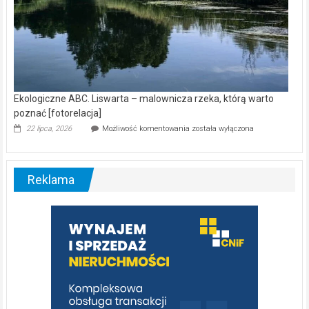
Ekologiczne ABC. Liswarta – malownicza rzeka, którą warto
poznać [fotorelacja]
Ekologiczne
22 lipca, 2026
Możliwość komentowania
została wyłączona
ABC.
Liswarta
–
malownicza
Reklama
rzeka,
którą
warto
poznać
[fotorelacja]