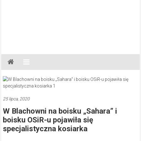
Gazeta
Regionalna
Częstochowa,
Kłobuck,
Lubliniec,
25 lipca, 2020
Myszków
W Blachowni na boisku „Sahara” i
boisku OSiR-u pojawiła się
specjalistyczna kosiarka