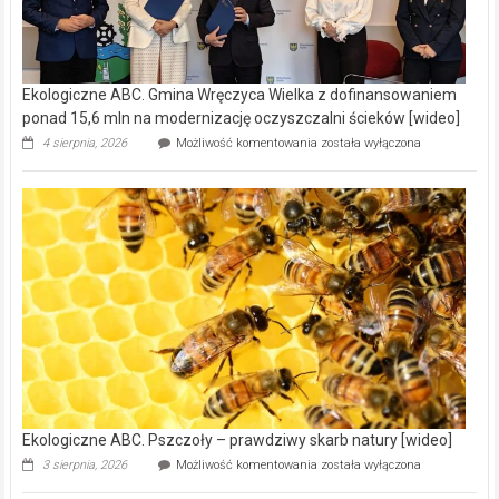
Ekologiczne ABC. Gmina Wręczyca Wielka z dofinansowaniem
ponad 15,6 mln na modernizację oczyszczalni ścieków [wideo]
Ekologiczne
4 sierpnia, 2026
Możliwość komentowania
została wyłączona
ABC.
Gmina
Wręczyca
Wielka
z
dofinansowaniem
ponad
15,6
mln
na
modernizację
oczyszczalni
ścieków
[wideo]
Ekologiczne ABC. Pszczoły – prawdziwy skarb natury [wideo]
Ekologiczne
3 sierpnia, 2026
Możliwość komentowania
została wyłączona
ABC.