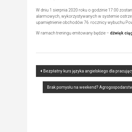
W dniu 1 sierpnia 2020 roku o godzinie 17:00 zost
alarmowych, wykorzystywanych w systemie ostrzega
upamiętnienie obchodów 76. rocznicy wybuchu Po
W ramach treningu emitowany będzie –
dźwięk ciąg
Post
Bezpłatny kurs języka angielskiego dla pracują
navigation
Brak pomysłu na weekend? Agrogospodarstwo