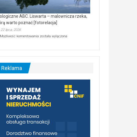
ologiczne ABC. Liswarta – malownicza rzeka,
órą warto poznać [fotorelacja]
22 lipca, 2026
Ekologiczne
Możliwość komentowania
została wyłączona
ABC.
Liswarta
–
malownicza
rzeka,
którą
Reklama
warto
poznać
[fotorelacja]