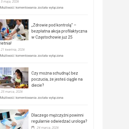
5 maja, 2026
Rusza
Możliwość komentowania
została wyłączona
miejski,
BEZPŁATNY
program
„Zdrowie pod kontrolą” –
rehabilitacji
dla
bezpłatna akcja profilaktyczna
seniorów!
w Częstochowie już 25
ietnia!
21 kwietnia, 2026
„Zdrowie
Możliwość komentowania
została wyłączona
pod
kontrolą”
–
Czy można schudnąć bez
bezpłatna
akcja
poczucia, że jesteś ciągle na
profilaktyczna
diecie?
w
25 marca, 2026
Częstochowie
już
Czy
Możliwość komentowania
została wyłączona
25
można
kwietnia!
schudnąć
bez
Dlaczego mężczyźni powinni
poczucia,
że
regularnie odwiedzać urologa?
jesteś
24 marca, 2026