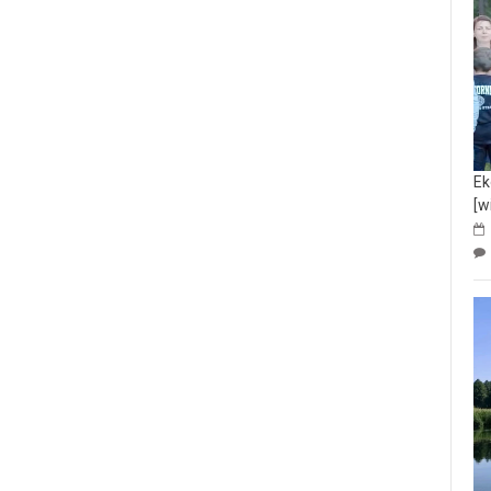
Ek
[w