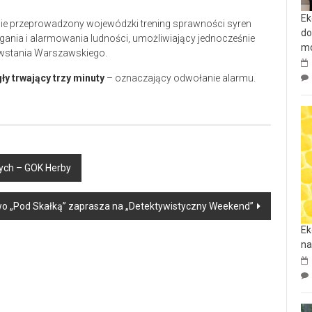
Ek
anie przeprowadzony wojewódzki trening sprawności syren
do
nia i alarmowania ludności, umożliwiający jednocześnie
mo
wstania Warszawskiego.
ły trwający trzy minuty
– oznaczający odwołanie alarmu.
cych – GOK Herby
 „Pod Skałką” zaprasza na „Detektywistyczny Weekend”
Ek
na