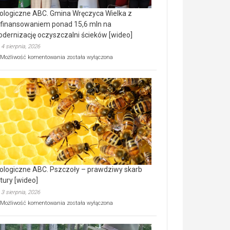
ologiczne ABC. Gmina Wręczyca Wielka z
finansowaniem ponad 15,6 mln na
dernizację oczyszczalni ścieków [wideo]
4 sierpnia, 2026
Ekologiczne
Możliwość komentowania
została wyłączona
ABC.
Gmina
Wręczyca
Wielka
z
dofinansowaniem
ponad
15,6
mln
na
modernizację
oczyszczalni
ścieków
ologiczne ABC. Pszczoły – prawdziwy skarb
[wideo]
tury [wideo]
3 sierpnia, 2026
Ekologiczne
Możliwość komentowania
została wyłączona
ABC.
Pszczoły
–