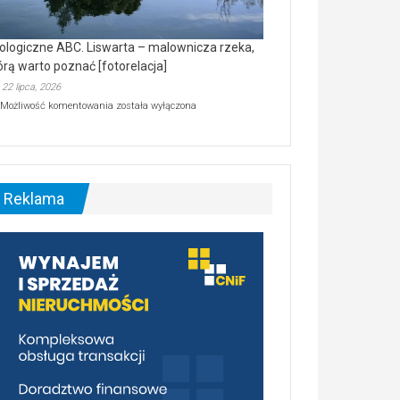
ologiczne ABC. Liswarta – malownicza rzeka,
órą warto poznać [fotorelacja]
22 lipca, 2026
Ekologiczne
Możliwość komentowania
została wyłączona
ABC.
Liswarta
–
malownicza
rzeka,
którą
Reklama
warto
poznać
[fotorelacja]