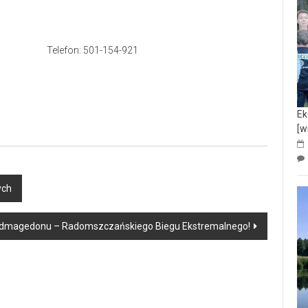
 Telefon: 501-154-921
Ek
[w
ych
Radmagedonu – Radomszczańskiego Biegu Ekstremalnego!