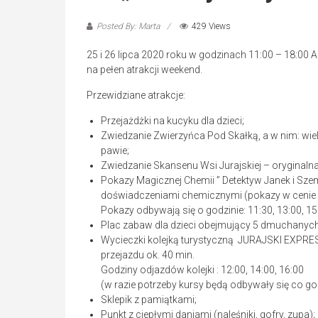
Posted By: Marta
429 Views
25 i 26 lipca 2020 roku w godzinach 11:00 – 18:00
na pełen atrakcji weekend.
Przewidziane atrakcje:
Przejażdżki na kucyku dla dzieci;
Zwiedzanie Zwierzyńca Pod Skałką, a w nim: wielbł
pawie;
Zwiedzanie Skansenu Wsi Jurajskiej – oryginalna 
Pokazy Magicznej Chemii ” Detektyw Janek i Sz
doświadczeniami chemicznymi (pokazy w cenie b
Pokazy odbywają się o godzinie: 11:30, 13:00, 15:
Plac zabaw dla dzieci obejmujący 5 dmuchanych 
Wycieczki kolejką turystyczną JURAJSKI EXPRES
przejazdu ok. 40 min.
Godziny odjazdów kolejki : 12:00, 14:00, 16:00
(w razie potrzeby kursy będą odbywały się co go
Sklepik z pamiątkami;
Punkt z ciepłymi daniami (naleśniki, gofry, zupa);