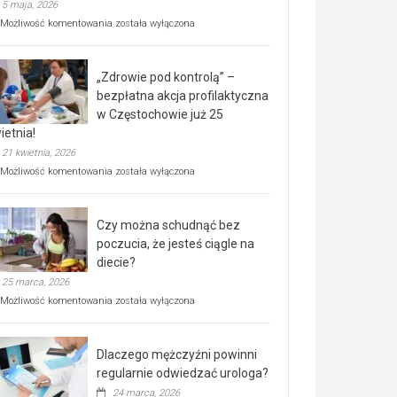
5 maja, 2026
Rusza
Możliwość komentowania
została wyłączona
miejski,
BEZPŁATNY
program
„Zdrowie pod kontrolą” –
rehabilitacji
dla
bezpłatna akcja profilaktyczna
seniorów!
w Częstochowie już 25
ietnia!
21 kwietnia, 2026
„Zdrowie
Możliwość komentowania
została wyłączona
pod
kontrolą”
–
Czy można schudnąć bez
bezpłatna
akcja
poczucia, że jesteś ciągle na
profilaktyczna
diecie?
w
25 marca, 2026
Częstochowie
już
Czy
Możliwość komentowania
została wyłączona
25
można
kwietnia!
schudnąć
bez
Dlaczego mężczyźni powinni
poczucia,
że
regularnie odwiedzać urologa?
jesteś
24 marca, 2026