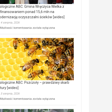
ologiczne ABC. Gmina Wręczyca Wielka z
finansowaniem ponad 15,6 mln na
dernizację oczyszczalni ścieków [wideo]
4 sierpnia, 2026
Ekologiczne
Możliwość komentowania
została wyłączona
ABC.
Gmina
Wręczyca
Wielka
z
dofinansowaniem
ponad
15,6
mln
na
modernizację
oczyszczalni
ścieków
ologiczne ABC. Pszczoły – prawdziwy skarb
[wideo]
tury [wideo]
3 sierpnia, 2026
Ekologiczne
Możliwość komentowania
została wyłączona
ABC.
Pszczoły
–