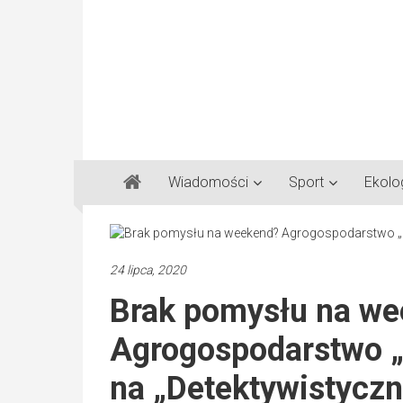
Gazeta
Wiadomości
Sport
Ekolo
Regionalna
Częstochowa,
Kłobuck,
Lubliniec,
24 lipca, 2020
Myszków
Brak pomysłu na w
Agrogospodarstwo „
na „Detektywistycz