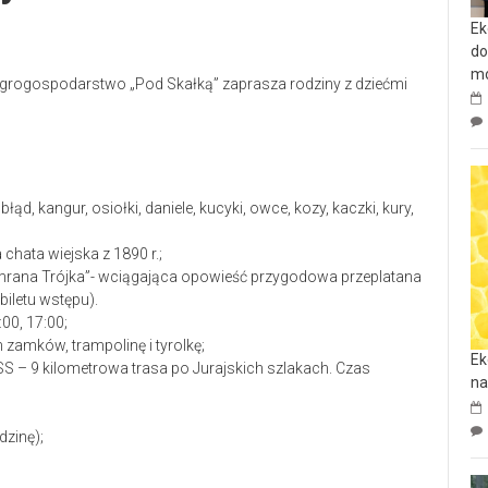
Ek
do
mo
 Agrogospodarstwo „Pod Skałką” zaprasza rodziny z dziećmi
ąd, kangur, osiołki, daniele, kucyki, owce, kozy, kaczki, kury,
chata wiejska z 1890 r.;
emrana Trójka”- wciągająca opowieść przygodowa przeplatana
iletu wstępu).
00, 17:00;
zamków, trampolinę i tyrolkę;
Ek
S – 9 kilometrowa trasa po Jurajskich szlakach. Czas
na
dzinę);