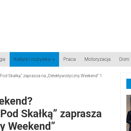
gia
Kultura i rozrywka
Praca
Motoryzacja
Dom
eekend?
Pod Skałką” zaprasza
ny Weekend”