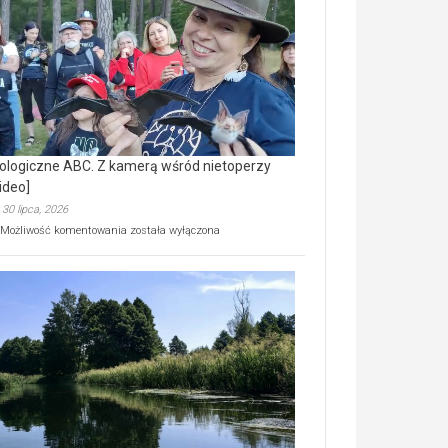
prawdziwy
skarb
natury
[wideo]
ologiczne ABC. Z kamerą wśród nietoperzy
ideo]
30 lipca, 2026
Ekologiczne
Możliwość komentowania
została wyłączona
ABC.
Z
kamerą
wśród
nietoperzy
[wideo]