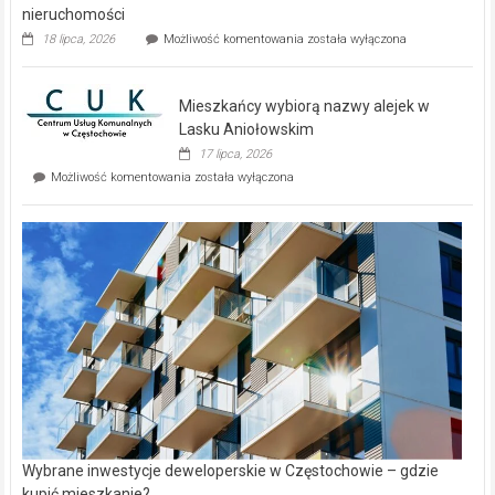
nieruchomości
Dwa
18 lipca, 2026
Możliwość komentowania
została wyłączona
zupełnie
nowe
domy
Mieszkańcy wybiorą nazwy alejek w
na
wyspie
Lasku Aniołowskim
Evia.
17 lipca, 2026
Perełka
Mieszkańcy
Możliwość komentowania
została wyłączona
na
wybiorą
rynku
nazwy
nieruchomości
alejek
w
Lasku
Aniołowskim
Wybrane inwestycje deweloperskie w Częstochowie – gdzie
kupić mieszkanie?