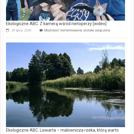
Ekologiczne ABC. Z kamerą wśród nietoperzy [wideo]
Ekologiczne
30 lipca, 2026
Możliwość komentowania
została wyłączona
ABC.
Z
kamerą
wśród
nietoperzy
[wideo]
Ekologiczne ABC. Liswarta – malownicza rzeka, którą warto