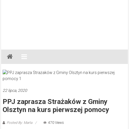
Gazeta
Regionalna
Częstochowa,
Kłobuck,
Lubliniec,
22 lipca, 2020
Myszków
PPJ zaprasza Strażaków z Gminy
Olsztyn na kurs pierwszej pomocy
Posted By: Marta
470 Views