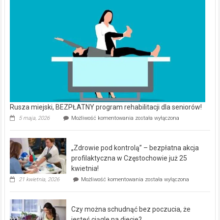
Rusza miejski, BEZPŁATNY program rehabilitacji dla seniorów!
Rusza
5 maja, 2026
Możliwość komentowania
została wyłączona
miejski,
BEZPŁATNY
program
„Zdrowie pod kontrolą” – bezpłatna akcja
rehabilitacji
dla
profilaktyczna w Częstochowie już 25
seniorów!
kwietnia!
„Zdrowie
21 kwietnia, 2026
Możliwość komentowania
została wyłączona
pod
kontrolą”
–
Czy można schudnąć bez poczucia, że
bezpłatna
akcja
jesteś ciągle na diecie?