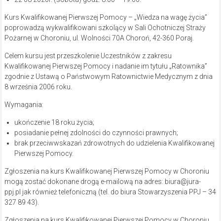
Kurs Kwalifikowanej Pierwszej Pomocy – „Wiedza na wagę życia”
poprowadzą wykwalifikowani szkolący w Sali Ochotniczej Straży
Pożarnej w Choroniu, ul. Wolności 70A Choroń, 42-360 Poraj.
Celem kursu jest przeszkolenie Uczestników z zakresu
Kwalifikowanej Pierwszej Pomocy i nadanie im tytułu „Ratownika”
zgodnie z Ustawą o Państwowym Ratownictwie Medycznym z dnia
8 września 2006 roku.
Wymagania:
ukończenie 18 roku życia;
posiadanie pełnej zdolności do czynności prawnych;
brak przeciwwskazań zdrowotnych do udzielenia Kwalifikowanej
Pierwszej Pomocy.
Zgłoszenia na kurs Kwalifikowanej Pierwszej Pomocy w Choroniu
mogą zostać dokonane drogą e-mailową na adres: biura@jura-
ppj.pl jak również telefoniczną (tel. do biura Stowarzyszenia PPJ – 34
327 89 43).
Zgłoszenia na kurs Kwalifikowanej Pierwszej Pomocy w Choroniu