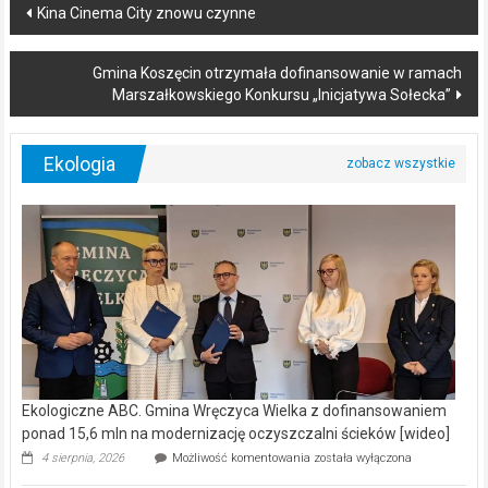
Post
Kina Cinema City znowu czynne
navigation
Gmina Koszęcin otrzymała dofinansowanie w ramach
Marszałkowskiego Konkursu „Inicjatywa Sołecka”
Ekologia
Ekologiczne ABC. Gmina Wręczyca Wielka z dofinansowaniem
ponad 15,6 mln na modernizację oczyszczalni ścieków [wideo]
Ekologiczne
4 sierpnia, 2026
Możliwość komentowania
została wyłączona
ABC.