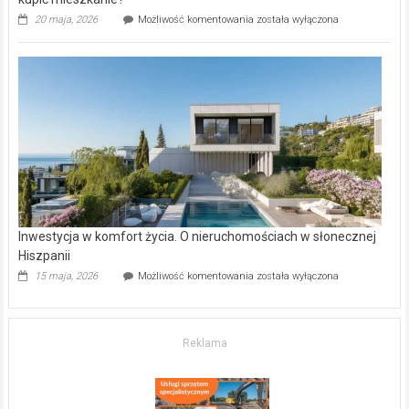
Wybrane
20 maja, 2026
Możliwość komentowania
została wyłączona
inwestycje
deweloperskie
w Częstochowie
–
gdzie
kupić
mieszkanie?
Inwestycja w komfort życia. O nieruchomościach w słonecznej
Hiszpanii
Inwestycja
15 maja, 2026
Możliwość komentowania
została wyłączona
w komfort
życia.
O nieruchomościach
w słonecznej
Reklama
Hiszpanii