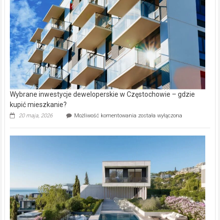
Lasku
Aniołowskim
Wybrane inwestycje deweloperskie w Częstochowie – gdzie
kupić mieszkanie?
Wybrane
20 maja, 2026
Możliwość komentowania
została wyłączona
inwestycje
deweloperskie
w Częstochowie
–
gdzie
kupić
mieszkanie?