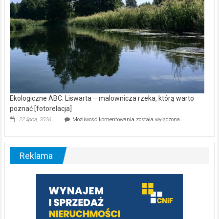
Ekologiczne ABC. Liswarta – malownicza rzeka, którą warto
poznać [fotorelacja]
Ekologiczne
22 lipca, 2026
Możliwość komentowania
została wyłączona
ABC.
Liswarta
–
malownicza
Reklama
rzeka,
którą
warto
poznać
[fotorelacja]