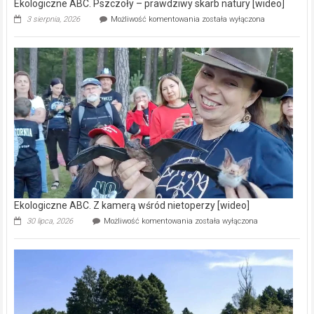
Ekologiczne ABC. Pszczoły – prawdziwy skarb natury [wideo]
Ekologiczne
3 sierpnia, 2026
Możliwość komentowania
została wyłączona
ABC.
Pszczoły
–
prawdziwy
skarb
natury
[wideo]
Ekologiczne ABC. Z kamerą wśród nietoperzy [wideo]
Ekologiczne
30 lipca, 2026
Możliwość komentowania
została wyłączona
ABC.
Z
kamerą
wśród
nietoperzy
[wideo]