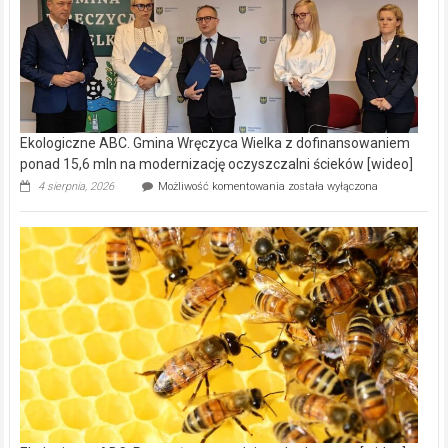
Ekologiczne ABC. Gmina Wręczyca Wielka z dofinansowaniem
ponad 15,6 mln na modernizację oczyszczalni ścieków [wideo]
Ekologiczne
4 sierpnia, 2026
Możliwość komentowania
została wyłączona
ABC.
Gmina
Wręczyca
Wielka
z
dofinansowaniem
ponad
15,6
mln
na
modernizację
oczyszczalni
ścieków
[wideo]