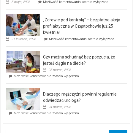
Rusza
5 maja, 2026
Możliwość komentowania
została wyłączona
miejski,
BEZPŁATNY
program
„Zdrowie pod kontrolą” – bezpłatna akcja
rehabilitacji
dla
profilaktyczna w Częstochowie już 25
seniorów!
kwietnia!
„Zdrowie
21 kwietnia, 2026
Możliwość komentowania
została wyłączona
pod
kontrolą”
–
Czy można schudnąć bez poczucia, że
bezpłatna
akcja
jesteś ciągle na diecie?
profilaktyczna
25 marca, 2026
w
Czy
Możliwość komentowania
została wyłączona
Częstochowie
można
już
schudnąć
25
bez
kwietnia!
Dlaczego mężczyźni powinni regularnie
poczucia,
że
odwiedzać urologa?
jesteś
24 marca, 2026
ciągle
Dlaczego
Możliwość komentowania
została wyłączona
na
mężczyźni
diecie?
powinni
regularnie
odwiedzać