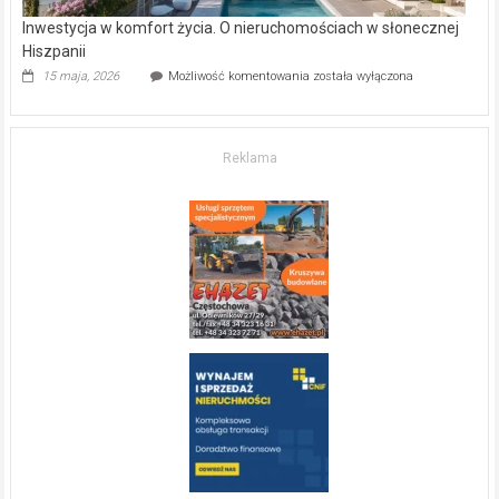
Inwestycja w komfort życia. O nieruchomościach w słonecznej
Hiszpanii
Inwestycja
15 maja, 2026
Możliwość komentowania
została wyłączona
w komfort
życia.
O nieruchomościach
w słonecznej
Reklama
Hiszpanii