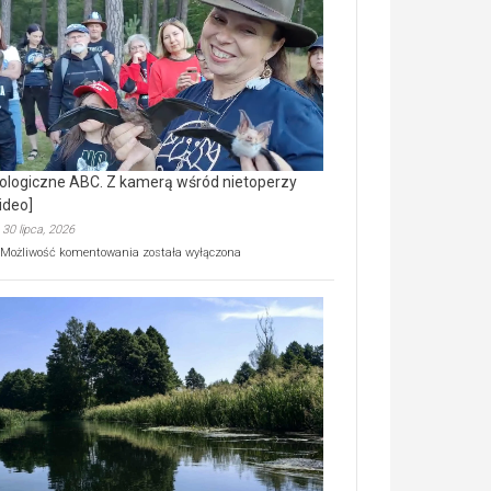
prawdziwy
skarb
natury
[wideo]
ologiczne ABC. Z kamerą wśród nietoperzy
ideo]
30 lipca, 2026
Ekologiczne
Możliwość komentowania
została wyłączona
ABC.
Z
kamerą
wśród
nietoperzy
[wideo]