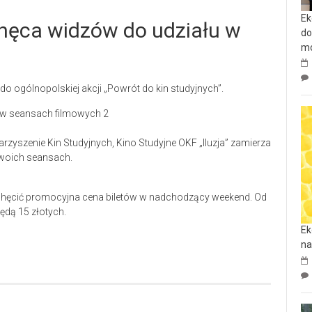
Ek
hęca widzów do udziału w
do
mo
 do ogólnopolskiej akcji „Powrót do kin studyjnych”.
rzyszenie Kin Studyjnych, Kino Studyjne OKF „Iluzja” zamierza
swoich seansach.
chęcić promocyjna cena biletów w nadchodzący weekend. Od
będą 15 złotych.
Ek
na