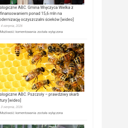
ologiczne ABC. Gmina Wręczyca Wielka z
finansowaniem ponad 15,6 mln na
dernizację oczyszczalni ścieków [wideo]
4 sierpnia, 2026
Ekologiczne
Możliwość komentowania
została wyłączona
ABC.
Gmina
Wręczyca
Wielka
z
dofinansowaniem
ponad
15,6
mln
na
modernizację
oczyszczalni
ścieków
ologiczne ABC. Pszczoły – prawdziwy skarb
[wideo]
tury [wideo]
3 sierpnia, 2026
Ekologiczne
Możliwość komentowania
została wyłączona
ABC.
Pszczoły
–