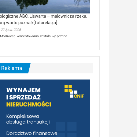
ologiczne ABC. Liswarta – malownicza rzeka,
órą warto poznać [fotorelacja]
22 lipca, 2026
Ekologiczne
Możliwość komentowania
została wyłączona
ABC.
Liswarta
–
malownicza
rzeka,
którą
Reklama
warto
poznać
[fotorelacja]