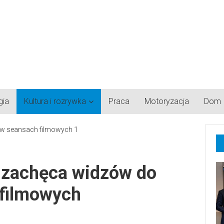
gia
Kultura i rozrywka
Praca
Motoryzacja
Dom
 zachęca widzów do
 filmowych