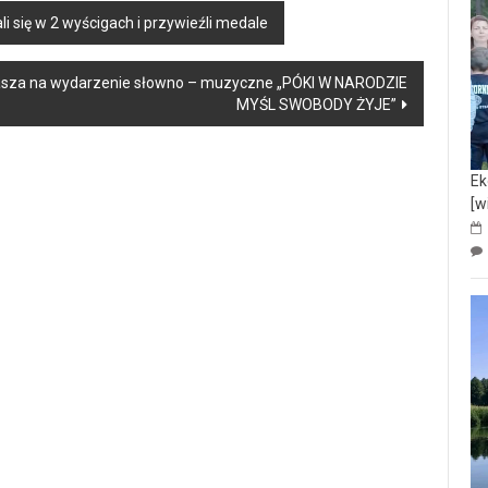
i się w 2 wyścigach i przywieźli medale
asza na wydarzenie słowno – muzyczne „PÓKI W NARODZIE
MYŚL SWOBODY ŻYJE”
Ek
[w