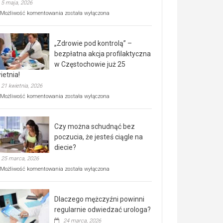
5 maja, 2026
Rusza
Możliwość komentowania
została wyłączona
miejski,
BEZPŁATNY
program
„Zdrowie pod kontrolą” –
rehabilitacji
dla
bezpłatna akcja profilaktyczna
seniorów!
w Częstochowie już 25
ietnia!
21 kwietnia, 2026
„Zdrowie
Możliwość komentowania
została wyłączona
pod
kontrolą”
–
Czy można schudnąć bez
bezpłatna
akcja
poczucia, że jesteś ciągle na
profilaktyczna
diecie?
w
25 marca, 2026
Częstochowie
już
Czy
Możliwość komentowania
została wyłączona
25
można
kwietnia!
schudnąć
bez
Dlaczego mężczyźni powinni
poczucia,
że
regularnie odwiedzać urologa?
jesteś
24 marca, 2026