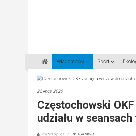
Gazeta
Wiadomości
Sport
Ekolo
Regionalna
Częstochowa,
Kłobuck,
Lubliniec,
22 lipca, 2020
Myszków
Częstochowski OKF
udziału w seansach
Posted By: Iga
484 Views