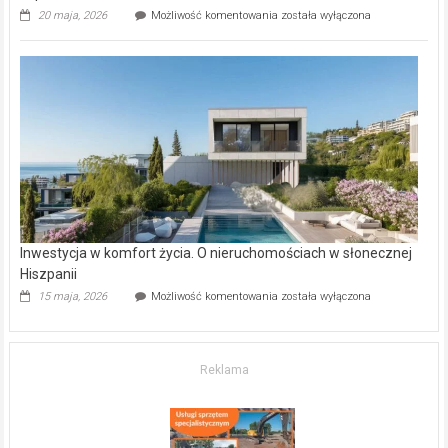
Wybrane
20 maja, 2026
Możliwość komentowania
została wyłączona
inwestycje
deweloperskie
w Częstochowie
–
gdzie
kupić
mieszkanie?
Inwestycja w komfort życia. O nieruchomościach w słonecznej
Hiszpanii
Inwestycja
15 maja, 2026
Możliwość komentowania
została wyłączona
w komfort
życia.
O nieruchomościach
w słonecznej
Reklama
Hiszpanii