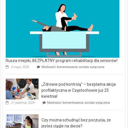
Rusza miejski, BEZPŁATNY program rehabilitacji dla seniorów!
Rusza
5 maja, 2026
Możliwość komentowania
została wyłączona
miejski,
BEZPŁATNY
program
„Zdrowie pod kontrolą” – bezpłatna akcja
rehabilitacji
dla
profilaktyczna w Częstochowie już 25
seniorów!
kwietnia!
„Zdrowie
21 kwietnia, 2026
Możliwość komentowania
została wyłączona
pod
kontrolą”
–
Czy można schudnąć bez poczucia, że
bezpłatna
akcja
jesteś ciągle na diecie?