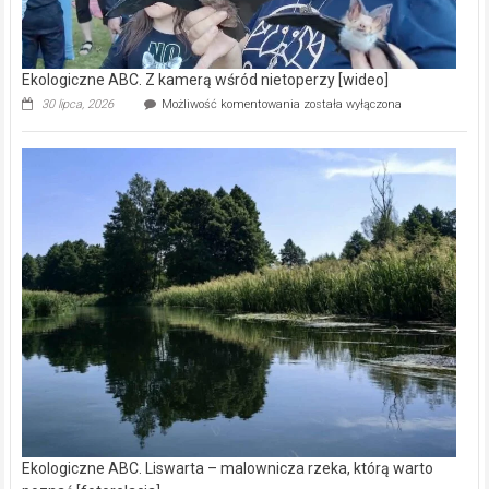
Ekologiczne ABC. Z kamerą wśród nietoperzy [wideo]
Ekologiczne
30 lipca, 2026
Możliwość komentowania
została wyłączona
ABC.
Z
kamerą
wśród
nietoperzy
[wideo]
Ekologiczne ABC. Liswarta – malownicza rzeka, którą warto