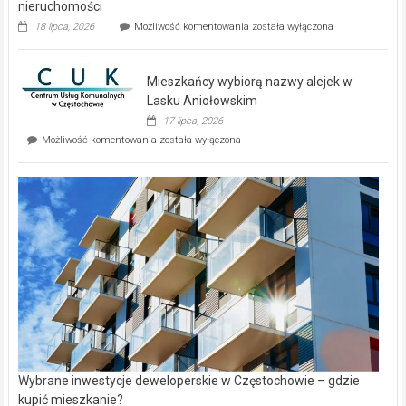
nieruchomości
Dwa
18 lipca, 2026
Możliwość komentowania
została wyłączona
zupełnie
nowe
domy
Mieszkańcy wybiorą nazwy alejek w
na
wyspie
Lasku Aniołowskim
Evia.
17 lipca, 2026
Perełka
Mieszkańcy
Możliwość komentowania
została wyłączona
na
wybiorą
rynku
nazwy
nieruchomości
alejek
w
Lasku
Aniołowskim
Wybrane inwestycje deweloperskie w Częstochowie – gdzie
kupić mieszkanie?