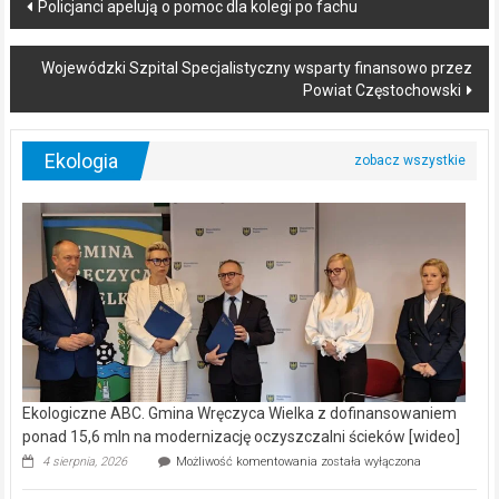
Post
Policjanci apelują o pomoc dla kolegi po fachu
navigation
Wojewódzki Szpital Specjalistyczny wsparty finansowo przez
Powiat Częstochowski
Ekologia
Ekologiczne ABC. Gmina Wręczyca Wielka z dofinansowaniem
ponad 15,6 mln na modernizację oczyszczalni ścieków [wideo]
Ekologiczne
4 sierpnia, 2026
Możliwość komentowania
została wyłączona
ABC.
Gmina