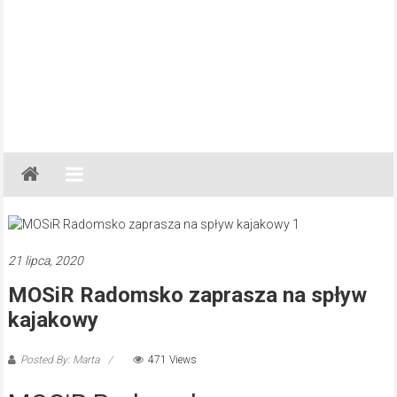
Gazeta
Regionalna
Częstochowa,
Kłobuck,
Lubliniec,
21 lipca, 2020
Myszków
MOSiR Radomsko zaprasza na spływ
kajakowy
Posted By: Marta
471 Views