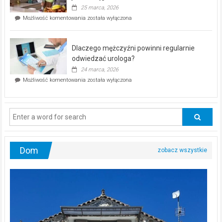
profilaktyczna
25 marca, 2026
w
Czy
Możliwość komentowania
została wyłączona
Częstochowie
można
już
schudnąć
25
bez
kwietnia!
Dlaczego mężczyźni powinni regularnie
poczucia,
że
odwiedzać urologa?
jesteś
24 marca, 2026
ciągle
Dlaczego
Możliwość komentowania
została wyłączona
na
mężczyźni
diecie?
powinni
regularnie
odwiedzać
urologa?
Dom