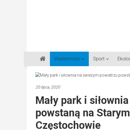
Gazeta
Wiadomości
Sport
Ekolo
Regionalna
Częstochowa,
Kłobuck,
Lubliniec,
20 lipca, 2020
Myszków
Mały park i siłowni
powstaną na Starym
Częstochowie