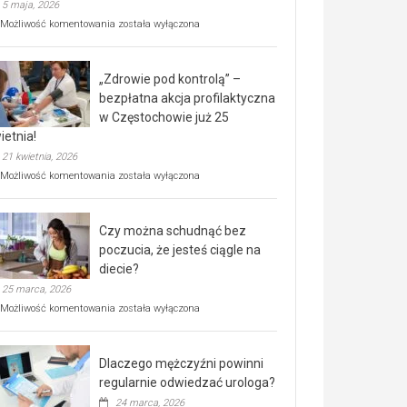
5 maja, 2026
Rusza
Możliwość komentowania
została wyłączona
miejski,
BEZPŁATNY
program
„Zdrowie pod kontrolą” –
rehabilitacji
dla
bezpłatna akcja profilaktyczna
seniorów!
w Częstochowie już 25
ietnia!
21 kwietnia, 2026
„Zdrowie
Możliwość komentowania
została wyłączona
pod
kontrolą”
–
Czy można schudnąć bez
bezpłatna
akcja
poczucia, że jesteś ciągle na
profilaktyczna
diecie?
w
25 marca, 2026
Częstochowie
już
Czy
Możliwość komentowania
została wyłączona
25
można
kwietnia!
schudnąć
bez
Dlaczego mężczyźni powinni
poczucia,
że
regularnie odwiedzać urologa?
jesteś
24 marca, 2026