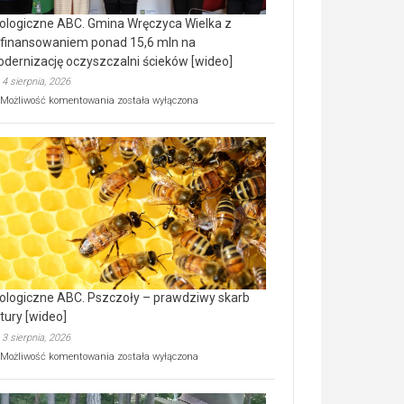
ologiczne ABC. Gmina Wręczyca Wielka z
finansowaniem ponad 15,6 mln na
dernizację oczyszczalni ścieków [wideo]
4 sierpnia, 2026
Ekologiczne
Możliwość komentowania
została wyłączona
ABC.
Gmina
Wręczyca
Wielka
z
dofinansowaniem
ponad
15,6
mln
na
modernizację
oczyszczalni
ścieków
ologiczne ABC. Pszczoły – prawdziwy skarb
[wideo]
tury [wideo]
3 sierpnia, 2026
Ekologiczne
Możliwość komentowania
została wyłączona
ABC.
Pszczoły
–