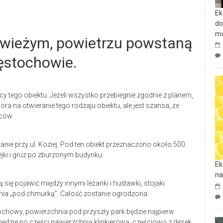
Ek
do
mo
 świeżym, powietrzu powstaną
ęstochowie.
 tego obiektu. Jeżeli wszystko przebiegnie zgodnie z planem,
ora na otwieranie tego rodzaju obiektu, ale jest szansa, że
ców.
anie przy ul. Koziej. Pod ten obiekt przeznaczono około 500
ki i gruz po zburzonym budynku.
Ek
na
ię pojawić między innymi leżanki i huśtawki, stojaki
wnia „pod chmurką”. Całość zostanie ogrodzona.
chowy, powierzchnia pod przyszły park będzie najpierw
zie po części nawierzchnią klinkierową, częściowo z desek