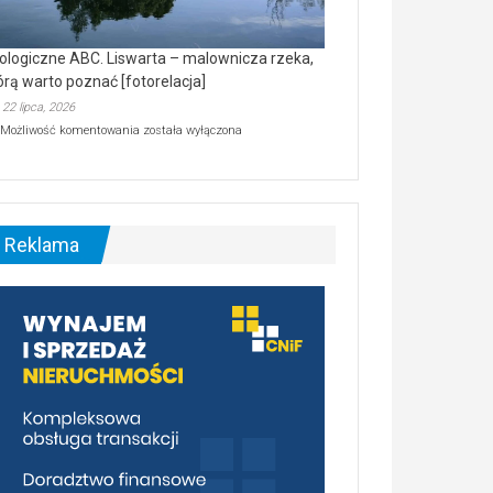
ologiczne ABC. Liswarta – malownicza rzeka,
órą warto poznać [fotorelacja]
22 lipca, 2026
Ekologiczne
Możliwość komentowania
została wyłączona
ABC.
Liswarta
–
malownicza
rzeka,
którą
Reklama
warto
poznać
[fotorelacja]