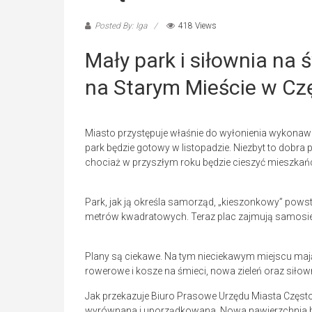
Posted By: Iga
418 Views
Mały park i siłownia na
na Starym Mieście w Cz
Miasto przystępuje właśnie do wyłonienia wykonawcy
park będzie gotowy w listopadzie. Niezbyt to dobra p
chociaż w przyszłym roku będzie cieszyć mieszkań
Park, jak ją określa samorząd, „kieszonkowy” powst
metrów kwadratowych. Teraz plac zajmują samosiej
Plany są ciekawe. Na tym nieciekawym miejscu mają s
rowerowe i kosze na śmieci, nowa zieleń oraz siło
Jak przekazuje Biuro Prasowe Urzędu Miasta Często
wyrównana i uporządkowana. Nowa nawierzchnia będ