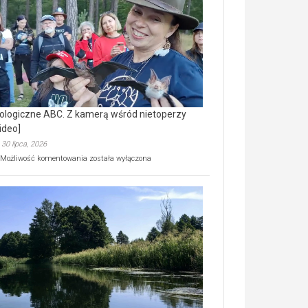
prawdziwy
skarb
natury
[wideo]
ologiczne ABC. Z kamerą wśród nietoperzy
ideo]
30 lipca, 2026
Ekologiczne
Możliwość komentowania
została wyłączona
ABC.
Z
kamerą
wśród
nietoperzy
[wideo]