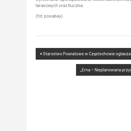
tarasowych oraz tłucznia.
(fot. poixabay)
Post
Starostwo Powiatowe w Częstochowie ogłasza K
navigation
„Erna – Nieplanowana przyg