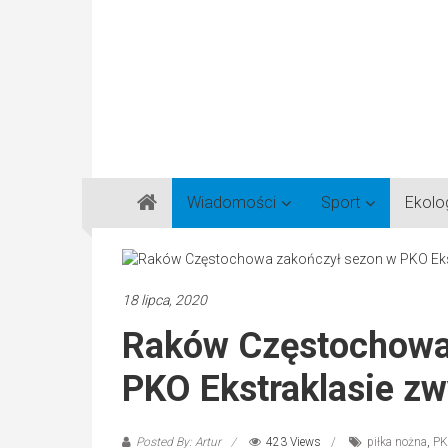
Gazeta
Wiadomości
Sport
Ekolo
Regionalna
Częstochowa,
Kłobuck,
Lubliniec,
18 lipca, 2020
Myszków
Raków Częstochowa
PKO Ekstraklasie zw
Posted By: Artur
423 Views
piłka nożna
,
PK