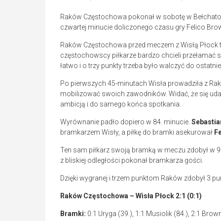
Raków Częstochowa pokonał w sobotę w Bełchatowi
czwartej minucie doliczonego czasu gry Felico Bro
Raków Częstochowa przed meczem z Wisłą Płock ty
częstochowscy piłkarze bardzo chcieli przełamać s
łatwo i o trzy punkty trzeba było walczyć do ostatni
Po pierwszych 45-minutach Wisła prowadziła z Ra
mobilizować swoich zawodników. Widać, że się udał
ambicją i do samego końca spotkania.
Wyrównanie padło dopiero w 84. minucie.
Sebastia
bramkarzem Wisły, a piłkę do bramki asekurował
Fe
Ten sam piłkarz swoją bramką w meczu zdobył w 94.
z bliskiej odległości pokonał bramkarza gości.
Dzięki wygranej i trzem punktom Raków zdobył 3 pun
Raków Częstochowa – Wisła Płock 2:1 (0:1)
Bramki:
0:1 Uryga (39.), 1:1 Musiolik (84.), 2:1 Brow