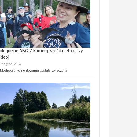
prawdziwy
skarb
natury
[wideo]
ologiczne ABC. Z kamerą wśród nietoperzy
ideo]
30 lipca, 2026
Ekologiczne
Możliwość komentowania
została wyłączona
ABC.
Z
kamerą
wśród
nietoperzy
[wideo]