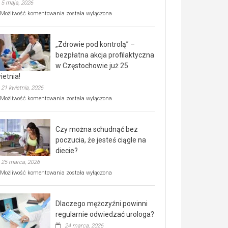
5 maja, 2026
Rusza
Możliwość komentowania
została wyłączona
miejski,
BEZPŁATNY
program
„Zdrowie pod kontrolą” –
rehabilitacji
dla
bezpłatna akcja profilaktyczna
seniorów!
w Częstochowie już 25
ietnia!
21 kwietnia, 2026
„Zdrowie
Możliwość komentowania
została wyłączona
pod
kontrolą”
–
Czy można schudnąć bez
bezpłatna
akcja
poczucia, że jesteś ciągle na
profilaktyczna
diecie?
w
25 marca, 2026
Częstochowie
już
Czy
Możliwość komentowania
została wyłączona
25
można
kwietnia!
schudnąć
bez
Dlaczego mężczyźni powinni
poczucia,
że
regularnie odwiedzać urologa?
jesteś
24 marca, 2026