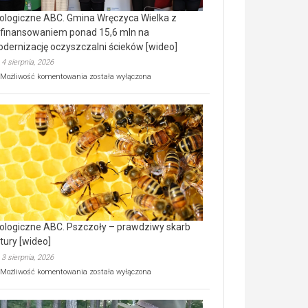
ologiczne ABC. Gmina Wręczyca Wielka z
finansowaniem ponad 15,6 mln na
dernizację oczyszczalni ścieków [wideo]
4 sierpnia, 2026
Ekologiczne
Możliwość komentowania
została wyłączona
ABC.
Gmina
Wręczyca
Wielka
z
dofinansowaniem
ponad
15,6
mln
na
modernizację
oczyszczalni
ścieków
ologiczne ABC. Pszczoły – prawdziwy skarb
[wideo]
tury [wideo]
3 sierpnia, 2026
Ekologiczne
Możliwość komentowania
została wyłączona
ABC.
Pszczoły
–