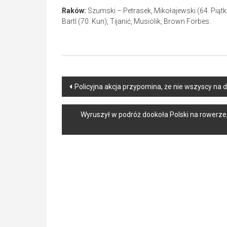
Raków:
Szumski – Petrasek, Mikołajewski (64. Piąt
Bartl (70. Kun), Tijanić, Musiolik, Brown Forbes.
Post
Policyjna akcja przypomina, że nie wszyscy n
navigation
Wyruszył w podróż dookoła Polski na rowerze,