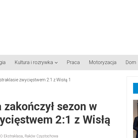
gia
Kultura i rozrywka
Praca
Motoryzacja
Dom
 zakończył sezon w
ycięstwem 2:1 z Wisłą
O Ekstraklasa
,
Raków Częstochowa