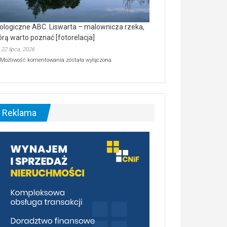
ologiczne ABC. Liswarta – malownicza rzeka,
órą warto poznać [fotorelacja]
22 lipca, 2026
Ekologiczne
Możliwość komentowania
została wyłączona
ABC.
Liswarta
–
malownicza
rzeka,
którą
Reklama
warto
poznać
[fotorelacja]