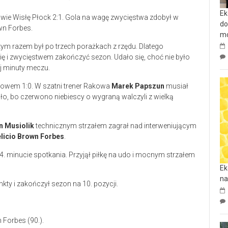
Ek
e Wisłę Płock 2:1. Gola na wagę zwycięstwa zdobył w
do
wn Forbes.
mo
m razem był po trzech porażkach z rzędu. Dlatego
ię i zwycięstwem zakończyć sezon. Udało się, choć nie było
ej minuty meczu.
kowem 1:0. W szatni trener Rakowa
Marek Papszun
musiał
o, bo czerwono niebiescy o wygraną walczyli z wielką
n Musiolik
technicznym strzałem zagrał nad interweniującym
licio Brown Forbes
.
 minucie spotkania. Przyjął piłkę na udo i mocnym strzałem
Ek
na
kty i zakończył sezon na 10. pozycji.
n Forbes (90.).