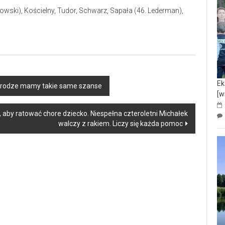
kowski), Kościelny, Tudor, Schwarz, Sapała (46. Lederman),
Ek
a drodze mamy takie same szanse
[w
 aby ratować chore dziecko. Niespełna czteroletni Michałek
walczy z rakiem. Liczy się każda pomoc