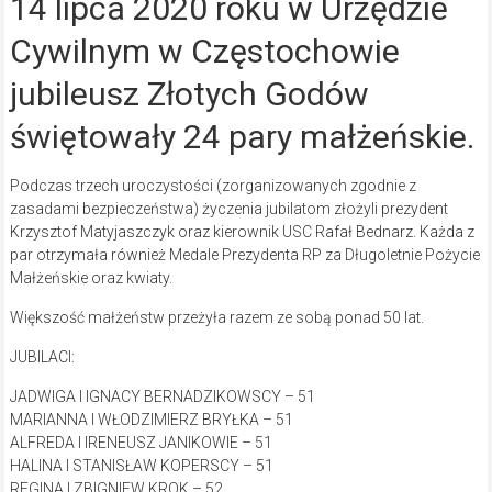
14 lipca 2020 roku w Urzędzie
Cywilnym w Częstochowie
jubileusz Złotych Godów
świętowały 24 pary małżeńskie.
Podczas trzech uroczystości (zorganizowanych zgodnie z
zasadami bezpieczeństwa) życzenia jubilatom złożyli prezydent
Krzysztof Matyjaszczyk oraz kierownik USC Rafał Bednarz. Każda z
par otrzymała również Medale Prezydenta RP za Długoletnie Pożycie
Małżeńskie oraz kwiaty.
Większość małżeństw przeżyła razem ze sobą ponad 50 lat.
JUBILACI:
JADWIGA I IGNACY BERNADZIKOWSCY – 51
MARIANNA I WŁODZIMIERZ BRYŁKA – 51
ALFREDA I IRENEUSZ JANIKOWIE – 51
HALINA I STANISŁAW KOPERSCY – 51
REGINA I ZBIGNIEW KROK – 52