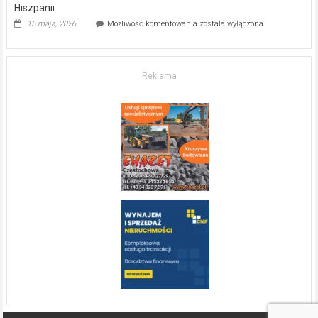
Hiszpanii
Inwestycja
15 maja, 2026
Możliwość komentowania
została wyłączona
w komfort
życia.
O nieruchomościach
w słonecznej
Reklama
Hiszpanii