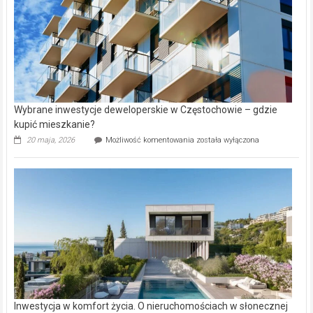
Wybrane inwestycje deweloperskie w Częstochowie – gdzie
kupić mieszkanie?
Wybrane
20 maja, 2026
Możliwość komentowania
została wyłączona
inwestycje
deweloperskie
w Częstochowie
–
gdzie
kupić
mieszkanie?
Inwestycja w komfort życia. O nieruchomościach w słonecznej