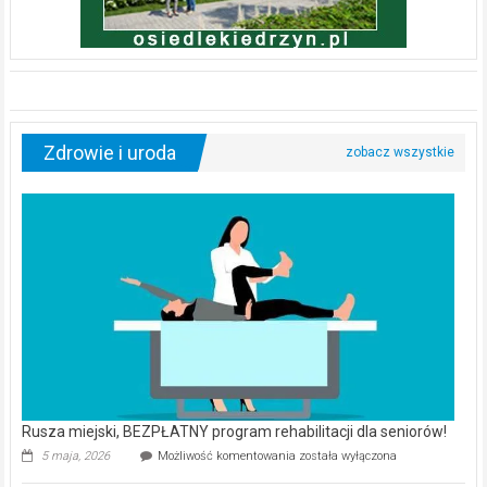
Zdrowie i uroda
Rusza miejski, BEZPŁATNY program rehabilitacji dla seniorów!
Rusza
5 maja, 2026
Możliwość komentowania
została wyłączona
miejski,