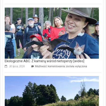
ABC.
Pszczoły
–
prawdziwy
skarb
natury
[wideo]
Ekologiczne ABC. Z kamerą wśród nietoperzy [wideo]
Ekologiczne
30 lipca, 2026
Możliwość komentowania
została wyłączona
ABC.
Z
kamerą
wśród
nietoperzy
[wideo]