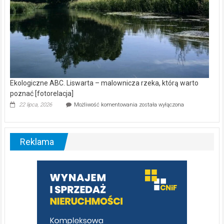
Ekologiczne ABC. Liswarta – malownicza rzeka, którą warto
poznać [fotorelacja]
Ekologiczne
22 lipca, 2026
Możliwość komentowania
została wyłączona
ABC.
Liswarta
–
malownicza
Reklama
rzeka,
którą
warto
poznać
[fotorelacja]