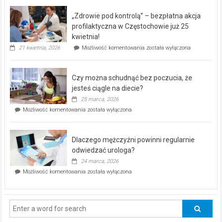
BEZPŁATNY
program
„Zdrowie pod kontrolą” – bezpłatna akcja
rehabilitacji
dla
profilaktyczna w Częstochowie już 25
seniorów!
kwietnia!
„Zdrowie
21 kwietnia, 2026
Możliwość komentowania
została wyłączona
pod
kontrolą”
–
Czy można schudnąć bez poczucia, że
bezpłatna
akcja
jesteś ciągle na diecie?
profilaktyczna
25 marca, 2026
w
Czy
Możliwość komentowania
została wyłączona
Częstochowie
można
już
schudnąć
25
bez
kwietnia!
Dlaczego mężczyźni powinni regularnie
poczucia,
że
odwiedzać urologa?
jesteś
24 marca, 2026
ciągle
Dlaczego
Możliwość komentowania
została wyłączona
na
mężczyźni
diecie?
powinni
regularnie
odwiedzać
urologa?