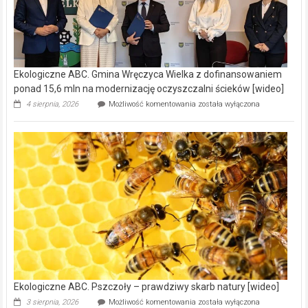
Ekologiczne ABC. Gmina Wręczyca Wielka z dofinansowaniem
ponad 15,6 mln na modernizację oczyszczalni ścieków [wideo]
Ekologiczne
4 sierpnia, 2026
Możliwość komentowania
została wyłączona
ABC.
Gmina
Wręczyca
Wielka
z
dofinansowaniem
ponad
15,6
mln
na
modernizację
oczyszczalni
ścieków
[wideo]
Ekologiczne ABC. Pszczoły – prawdziwy skarb natury [wideo]
Ekologiczne
3 sierpnia, 2026
Możliwość komentowania
została wyłączona