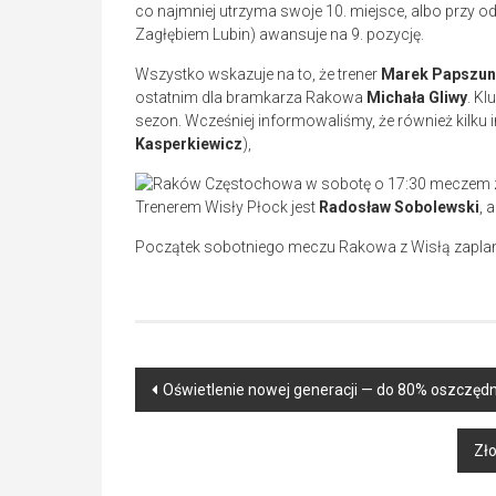
co najmniej utrzyma swoje 10. miejsce, albo przy odr
Zagłębiem Lubin) awansuje na 9. pozycję.
Wszystko wskazuje na to, że trener
Marek Papszun
ostatnim dla bramkarza Rakowa
Michała Gliwy
. Kl
sezon. Wcześniej informowaliśmy, że również kilku i
Kasperkiewicz
),
Trenerem Wisły Płock jest
Radosław Sobolewski
, 
Początek sobotniego meczu Rakowa z Wisłą zapla
Post
Oświetlenie nowej generacji — do 80% oszczęd
navigation
Zło