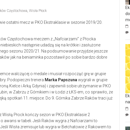
Ek
ków Częstochowa
,
Wisła Płock
do
mo
e ostatni mecz w PKO Ekstraklasie w sezonie 2019/20.
aków Częstochowa meczem z „Nafciarzami” z Płocka
iebieskich następnie udadzą się na krótkie i zasłużone
ejnego sezonu 2020/21. Na podsumowanie przyjdzie jeszcze
Raków jak na beniaminka pozostawił po sobie bardzo dobre
emce walczącej o medale i musiał rozpocząć grę w grupie
bry. Podopieczni trenera
Marka Papszuna
wygrali w grupie
oną Kielce i Arką Gdynia) i zapewnili sobie utrzymanie w PKO
Lubin, w Zabrzu z Górnikiem i w Łodzi z ŁKS-em, co sprawiło, że
Ek
ką spotkań 11. miejsce. Do 9. Górnika Zabrze Raków traci już
na
o awans w tabeli. Jeśli Raków wygra z Nafciarzami to
. Jeśli Wisła zremisuje lub wygra w Bełchatowie z Rakowem to