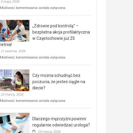
5 maja, 2026
Rusza
Możliwość komentowania
została wyłączona
miejski,
BEZPŁATNY
program
„Zdrowie pod kontrolą” –
rehabilitacji
dla
bezpłatna akcja profilaktyczna
seniorów!
w Częstochowie już 25
ietnia!
21 kwietnia, 2026
„Zdrowie
Możliwość komentowania
została wyłączona
pod
kontrolą”
–
Czy można schudnąć bez
bezpłatna
akcja
poczucia, że jesteś ciągle na
profilaktyczna
diecie?
w
25 marca, 2026
Częstochowie
już
Czy
Możliwość komentowania
została wyłączona
25
można
kwietnia!
schudnąć
bez
Dlaczego mężczyźni powinni
poczucia,
że
regularnie odwiedzać urologa?
jesteś
24 marca, 2026