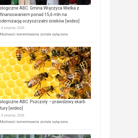
ologiczne ABC. Gmina Wręczyca Wielka z
finansowaniem ponad 15,6 mln na
dernizację oczyszczalni ścieków [wideo]
4 sierpnia, 2026
Ekologiczne
Możliwość komentowania
została wyłączona
ABC.
Gmina
Wręczyca
Wielka
z
dofinansowaniem
ponad
15,6
mln
na
modernizację
oczyszczalni
ścieków
ologiczne ABC. Pszczoły – prawdziwy skarb
[wideo]
tury [wideo]
3 sierpnia, 2026
Ekologiczne
Możliwość komentowania
została wyłączona
ABC.
Pszczoły
–