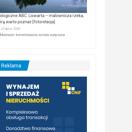
ologiczne ABC. Liswarta – malownicza rzeka,
órą warto poznać [fotorelacja]
22 lipca, 2026
Ekologiczne
Możliwość komentowania
została wyłączona
ABC.
Liswarta
–
malownicza
rzeka,
którą
Reklama
warto
poznać
[fotorelacja]