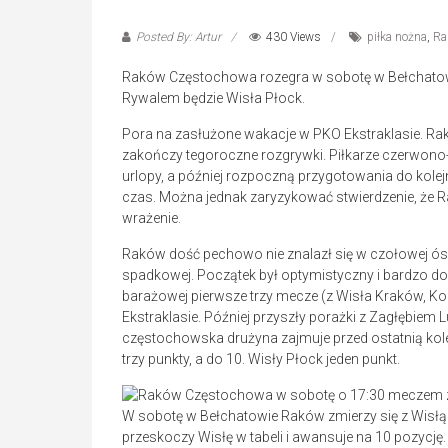
Posted By: Artur
430 Views
piłka nożna
,
Ra
Raków Częstochowa rozegra w sobotę w Bełchatowi
Rywalem będzie Wisła Płock.
Pora na zasłużone wakacje w PKO Ekstraklasie. R
zakończy tegoroczne rozgrywki. Piłkarze czerwono-n
urlopy, a później rozpoczną przygotowania do kol
czas. Można jednak zaryzykować stwierdzenie, że 
wrażenie.
Raków dość pechowo nie znalazł się w czołowej ós
spadkowej. Początek był optymistyczny i bardzo do
barażowej pierwsze trzy mecze (z Wisła Kraków, Kor
Ekstraklasie. Później przyszły porażki z Zagłębiem 
częstochowska drużyna zajmuje przed ostatnią kolej
trzy punkty, a do 10. Wisły Płock jeden punkt.
W sobotę w Bełchatowie Raków zmierzy się z Wisłą 
przeskoczy Wisłę w tabeli i awansuje na 10 pozycję