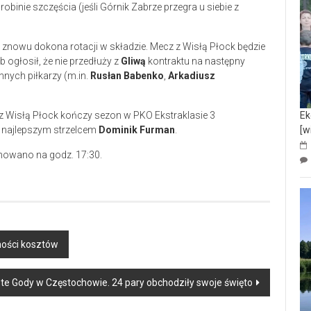
obinie szczęścia (jeśli Górnik Zabrze przegra u siebie z
znowu dokona rotacji w składzie. Mecz z Wisłą Płock będzie
ub ogłosił, że nie przedłuży z
Gliwą
kontraktu na następny
nnych piłkarzy (m.in.
Rusłan Babenko
,
Arkadiusz
Ek
[w
a najlepszym strzelcem
Dominik Furman
.
nowano na godz. 17:30.
ności kosztów
te Gody w Częstochowie. 24 pary obchodziły swoje święto