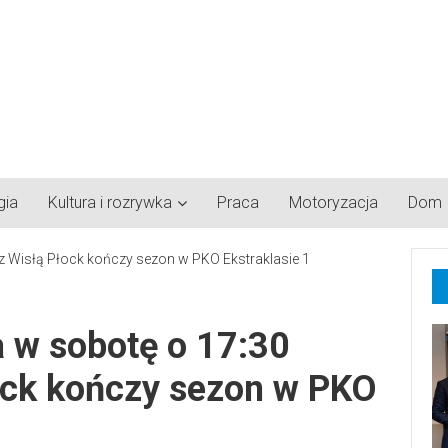
gia
Kultura i rozrywka
Praca
Motoryzacja
Dom
 w sobotę o 17:30
ck kończy sezon w PKO