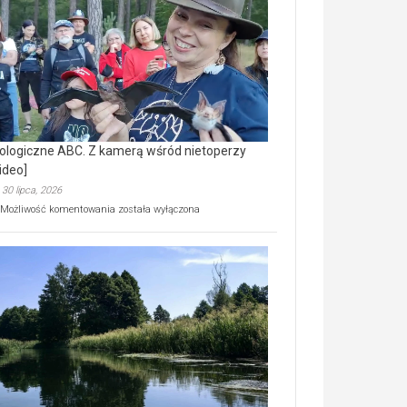
prawdziwy
skarb
natury
[wideo]
ologiczne ABC. Z kamerą wśród nietoperzy
ideo]
30 lipca, 2026
Ekologiczne
Możliwość komentowania
została wyłączona
ABC.
Z
kamerą
wśród
nietoperzy
[wideo]