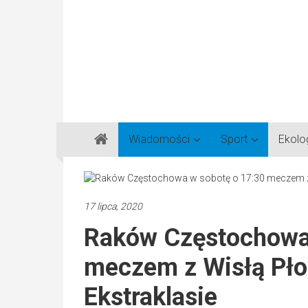
Gazeta
Wiadomości
Sport
Ekolo
Regionalna
Częstochowa,
Kłobuck,
Lubliniec,
17 lipca, 2020
Myszków
Raków Częstochowa
meczem z Wisłą Pło
Ekstraklasie