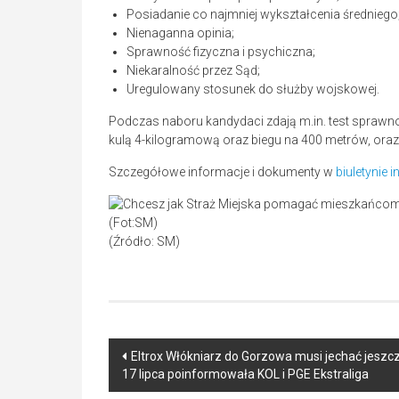
Posiadanie co najmniej wykształcenia średniego
Nienaganna opinia;
Sprawność fizyczna i psychiczna;
Niekaralność przez Sąd;
Uregulowany stosunek do służby wojskowej.
Podczas naboru kandydaci zdają m.in. test sprawnoś
kulą 4-kilogramową oraz biegu na 400 metrów, oraz
Szczegółowe informacje i dokumenty w
biuletynie 
(Fot:SM)
(Źródło: SM)
Post
Eltrox Włókniarz do Gorzowa musi jechać jeszc
17 lipca poinformowała KOL i PGE Ekstraliga
navigation