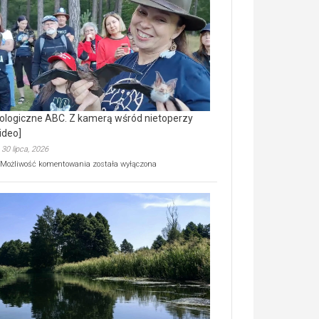
prawdziwy
skarb
natury
[wideo]
ologiczne ABC. Z kamerą wśród nietoperzy
ideo]
30 lipca, 2026
Ekologiczne
Możliwość komentowania
została wyłączona
ABC.
Z
kamerą
wśród
nietoperzy
[wideo]