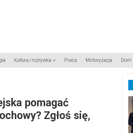
gia
Kultura i rozrywka
Praca
Motoryzacja
Dom
iejska pomagać
chowy? Zgłoś się,