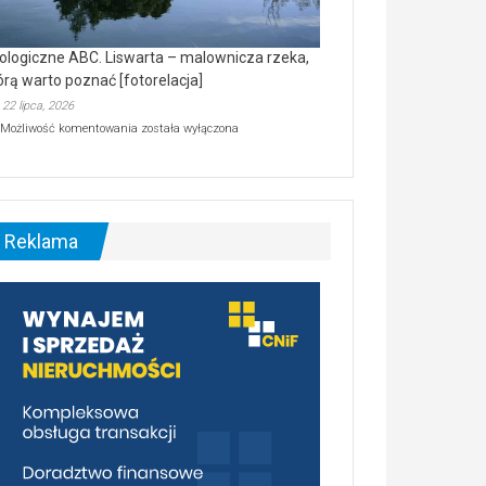
ologiczne ABC. Liswarta – malownicza rzeka,
órą warto poznać [fotorelacja]
22 lipca, 2026
Ekologiczne
Możliwość komentowania
została wyłączona
ABC.
Liswarta
–
malownicza
rzeka,
którą
Reklama
warto
poznać
[fotorelacja]