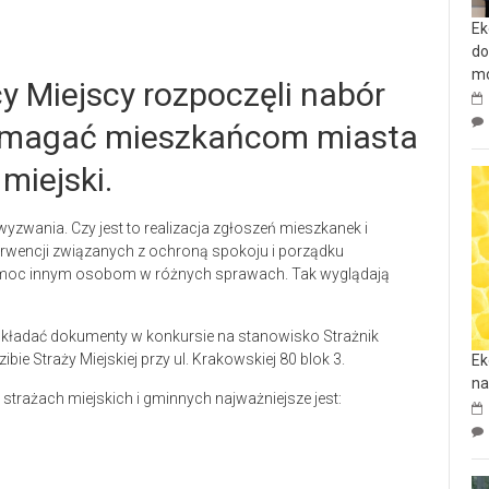
Ek
do
mo
 Miejscy rozpoczęli nabór
pomagać mieszkańcom miasta
miejski.
yzwania. Czy jest to realizacja zgłoszeń mieszkanek i
wencji związanych z ochroną spokoju i porządku
pomoc innym osobom w różnych sprawach. Tak wyglądają
składać dokumenty w konkursie na stanowisko Strażnik
ie Straży Miejskiej przy ul. Krakowskiej 80 blok 3.
Ek
na
strażach miejskich i gminnych najważniejsze jest: