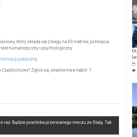
;
ciowy, który składa się z biegu na 60 metrów, pchnięcia
 test humanistyczny i psychologiczny.
Ek
[w
informacji publicznej
.
ze raz. Będzie powtórka przerwanego meczu ze Stalą. Tak