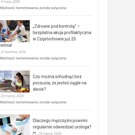
5 maja, 2026
Rusza
Możliwość komentowania
została wyłączona
miejski,
BEZPŁATNY
program
„Zdrowie pod kontrolą” –
rehabilitacji
dla
bezpłatna akcja profilaktyczna
seniorów!
w Częstochowie już 25
ietnia!
21 kwietnia, 2026
„Zdrowie
Możliwość komentowania
została wyłączona
pod
kontrolą”
–
Czy można schudnąć bez
bezpłatna
akcja
poczucia, że jesteś ciągle na
profilaktyczna
diecie?
w
25 marca, 2026
Częstochowie
już
Czy
Możliwość komentowania
została wyłączona
25
można
kwietnia!
schudnąć
bez
Dlaczego mężczyźni powinni
poczucia,
że
regularnie odwiedzać urologa?
jesteś
24 marca, 2026