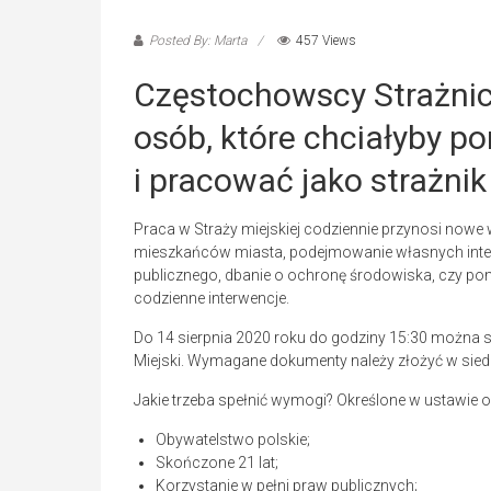
Posted By: Marta
457 Views
Częstochowscy Strażnicy
osób, które chciałyby 
i pracować jako strażnik 
Praca w Straży miejskiej codziennie przynosi nowe w
mieszkańców miasta, podejmowanie własnych inter
publicznego, dbanie o ochronę środowiska, czy 
codzienne interwencje.
Do 14 sierpnia 2020 roku do godziny 15:30 można 
Miejski. Wymagane dokumenty należy złożyć w siedzib
Jakie trzeba spełnić wymogi? Określone w ustawie o 
Obywatelstwo polskie;
Skończone 21 lat;
Korzystanie w pełni praw publicznych;