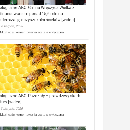
ologiczne ABC. Gmina Wręczyca Wielka z
finansowaniem ponad 15,6 mln na
dernizację oczyszczalni ścieków [wideo]
4 sierpnia, 2026
Ekologiczne
Możliwość komentowania
została wyłączona
ABC.
Gmina
Wręczyca
Wielka
z
dofinansowaniem
ponad
15,6
mln
na
modernizację
oczyszczalni
ścieków
ologiczne ABC. Pszczoły – prawdziwy skarb
[wideo]
tury [wideo]
3 sierpnia, 2026
Ekologiczne
Możliwość komentowania
została wyłączona
ABC.
Pszczoły
–