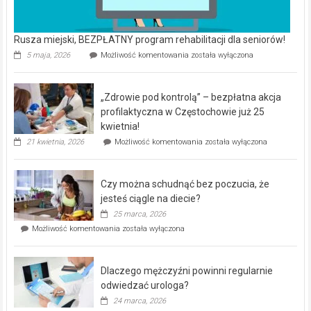
Rusza miejski, BEZPŁATNY program rehabilitacji dla seniorów!
Rusza
5 maja, 2026
Możliwość komentowania
została wyłączona
miejski,
BEZPŁATNY
program
„Zdrowie pod kontrolą” – bezpłatna akcja
rehabilitacji
dla
profilaktyczna w Częstochowie już 25
seniorów!
kwietnia!
„Zdrowie
21 kwietnia, 2026
Możliwość komentowania
została wyłączona
pod
kontrolą”
–
Czy można schudnąć bez poczucia, że
bezpłatna
akcja
jesteś ciągle na diecie?
profilaktyczna
25 marca, 2026
w
Czy
Możliwość komentowania
została wyłączona
Częstochowie
można
już
schudnąć
25
bez
kwietnia!
Dlaczego mężczyźni powinni regularnie
poczucia,
że
odwiedzać urologa?
jesteś
24 marca, 2026
ciągle