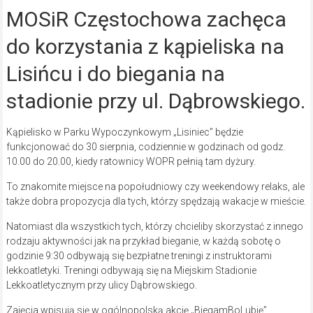
MOSiR Częstochowa zachęca
do korzystania z kąpieliska na
Lisińcu i do biegania na
stadionie przy ul. Dąbrowskiego.
Kąpielisko w Parku Wypoczynkowym „Lisiniec” będzie
funkcjonować do 30 sierpnia, codziennie w godzinach od godz.
10.00 do 20.00, kiedy ratownicy WOPR pełnią tam dyżury.
To znakomite miejsce na popołudniowy czy weekendowy relaks, ale
także dobra propozycja dla tych, którzy spędzają wakacje w mieście.
Natomiast dla wszystkich tych, którzy chcieliby skorzystać z innego
rodzaju aktywności jak na przykład bieganie, w każdą sobotę o
godzinie 9:30 odbywają się bezpłatne treningi z instruktorami
lekkoatletyki. Treningi odbywają się na Miejskim Stadionie
Lekkoatletycznym przy ulicy Dąbrowskiego.
Zajęcia wpisują się w ogólnopolską akcję „BiegamBoLubię”.