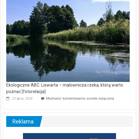
wśród
nietoperzy
[wideo]
Ekologiczne ABC. Liswarta – malownicza rzeka, którą warto
poznać [fotorelacja]
Ekologiczne
22 lipca, 2026
Możliwość komentowania
została wyłączona
ABC.
Liswarta
–
malownicza
Reklama
rzeka,
którą
warto
poznać