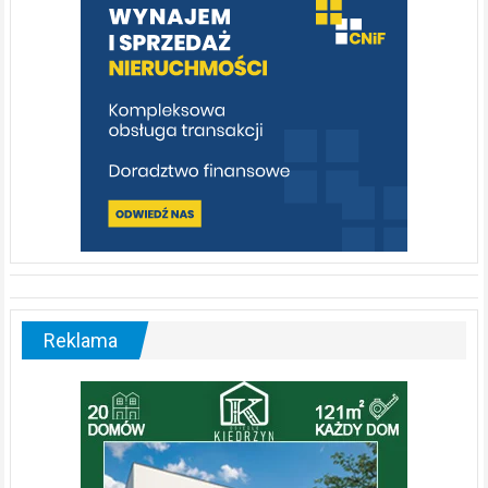
[fotorelacja]
Reklama