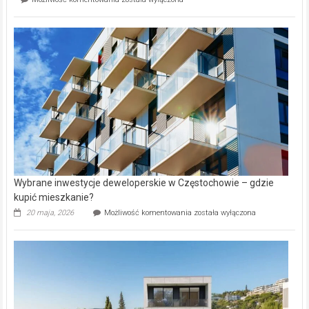
na
wybiorą
rynku
nazwy
nieruchomości
alejek
w
Lasku
Aniołowskim
Wybrane inwestycje deweloperskie w Częstochowie – gdzie
kupić mieszkanie?
Wybrane
20 maja, 2026
Możliwość komentowania
została wyłączona
inwestycje
deweloperskie
w Częstochowie
–
gdzie
kupić
mieszkanie?