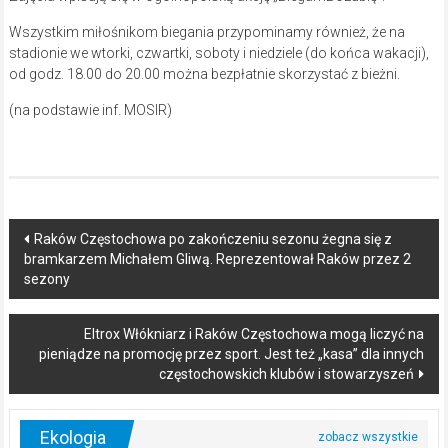
Wszystkim miłośnikom biegania przypominamy również, że na
stadionie we wtorki, czwartki, soboty i niedziele (do końca wakacji),
od godz. 18.00 do 20.00 można bezpłatnie skorzystać z bieżni.
(na podstawie inf. MOSIR)
Post
Raków Częstochowa po zakończeniu sezonu żegna się z
bramkarzem Michałem Gliwą. Reprezentował Raków przez 2
navigation
sezony
Eltrox Włókniarz i Raków Częstochowa mogą liczyć na
pieniądze na promocję przez sport. Jest też „kasa” dla innych
częstochowskich klubów i stowarzyszeń
Ekologia