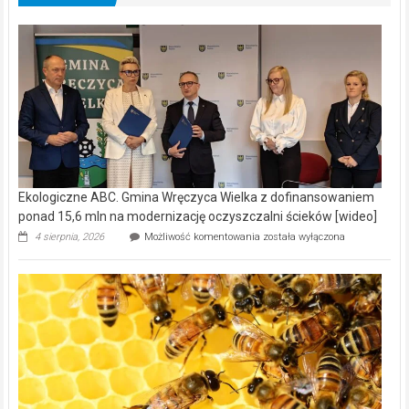
Ekologiczne ABC. Gmina Wręczyca Wielka z dofinansowaniem
ponad 15,6 mln na modernizację oczyszczalni ścieków [wideo]
Ekologiczne
4 sierpnia, 2026
Możliwość komentowania
została wyłączona
ABC.
Gmina
Wręczyca
Wielka
z
dofinansowaniem
ponad
15,6
mln
na
modernizację