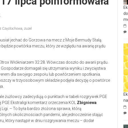
 17 lipca poinformowała
Ek
a
do
mo
rz Częstochowa
,
zuzel
 musiał jechać do Gorzowa na mecz z Moje Bermudy Stalą.
e będzie powtórka meczu, który ze względu na awarię prądu
 Eltrox Włókniarzem 32:28. Wówczas doszło do awarii prądu.
. Gospodarze domagali się utrzymania wyniku i zwycięstwa
kowerem dla swojego zespołu lub powtórzeniem spotkania.
oszczy w trzyosobowym składzie podjęła decyzję o powtórce
a.
Ek
 ale żużlowcy zadecydują o punktach w tabeli rozgrywek PGE
na
wej PGE Ekstraligi komentarz orzeczenia KOL
Zbigniewa
 Ligi. – To była bardzo złożona sprawa, którą
nych okolicznościach pandemii, ale jednocześnie stając
u, który nastąpił w dniu rozgrywania meczu – dodał