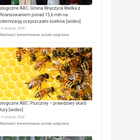
ologiczne ABC. Gmina Wręczyca Wielka z
finansowaniem ponad 15,6 mln na
dernizację oczyszczalni ścieków [wideo]
4 sierpnia, 2026
Ekologiczne
Możliwość komentowania
została wyłączona
ABC.
Gmina
Wręczyca
Wielka
z
dofinansowaniem
ponad
15,6
mln
na
modernizację
oczyszczalni
ścieków
ologiczne ABC. Pszczoły – prawdziwy skarb
[wideo]
tury [wideo]
3 sierpnia, 2026
Ekologiczne
Możliwość komentowania
została wyłączona
ABC.
Pszczoły
–