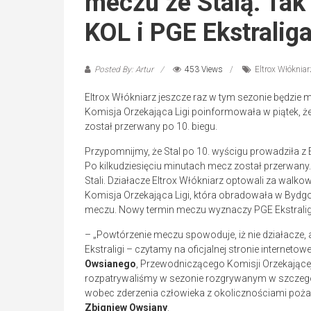
meczu ze Stalą. Tak
KOL i PGE Ekstralig
Posted By: Artur
453 Views
Eltrox Włóknia
Eltrox Włókniarz jeszcze raz w tym sezonie będzie
Komisja Orzekająca Ligi poinformowała w piątek, ż
został przerwany po 10. biegu.
Przypomnijmy, że Stal po 10. wyścigu prowadziła z
Po kilkudziesięciu minutach mecz został przerwany
Stali. Działacze Eltrox Włókniarz optowali za wal
Komisja Orzekająca Ligi, która obradowała w Bydg
meczu. Nowy termin meczu wyznaczy PGE Ekstralig
– „Powtórzenie meczu spowoduje, iż nie działacze,
Ekstraligi – czytamy na oficjalnej stronie interneto
Owsianego
, Przewodniczącego Komisji Orzekającej
rozpatrywaliśmy w sezonie rozgrywanym w szczegól
wobec zderzenia człowieka z okolicznościami pożar
Zbigniew Owsiany
.