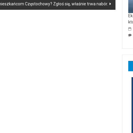
ieszkańcom Częstochowy? Zgłoś się, właśnie trwa nabór.
Ek
kt