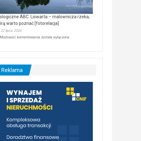
ologiczne ABC. Liswarta – malownicza rzeka,
órą warto poznać [fotorelacja]
22 lipca, 2026
Ekologiczne
Możliwość komentowania
została wyłączona
ABC.
Liswarta
–
malownicza
rzeka,
którą
Reklama
warto
poznać
[fotorelacja]