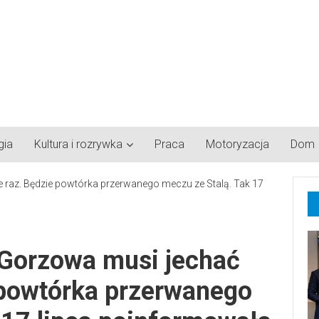
gia
Kultura i rozrywka
Praca
Motoryzacja
Dom
 Gorzowa musi jechać
 powtórka przerwanego