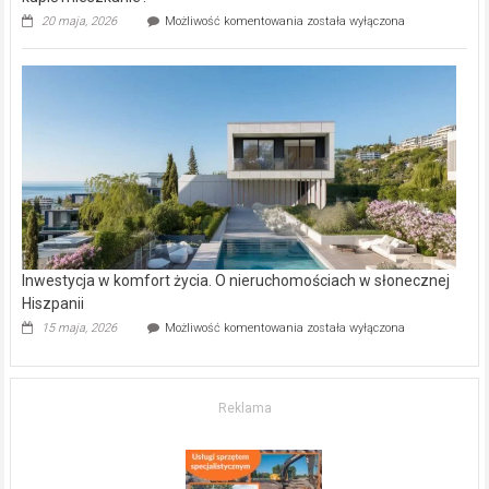
Wybrane
20 maja, 2026
Możliwość komentowania
została wyłączona
inwestycje
deweloperskie
w Częstochowie
–
gdzie
kupić
mieszkanie?
Inwestycja w komfort życia. O nieruchomościach w słonecznej
Hiszpanii
Inwestycja
15 maja, 2026
Możliwość komentowania
została wyłączona
w komfort
życia.
O nieruchomościach
w słonecznej
Reklama
Hiszpanii