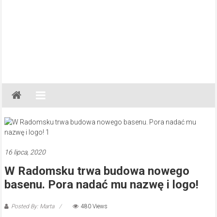
Gazeta
Regionalna
Częstochowa,
Kłobuck,
Lubliniec,
16 lipca, 2020
Myszków
W Radomsku trwa budowa nowego
basenu. Pora nadać mu nazwę i logo!
Posted By: Marta
480 Views