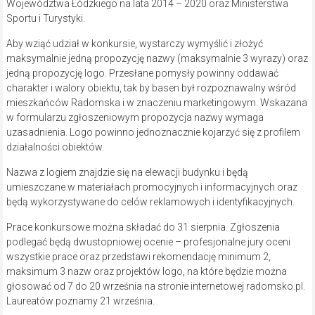
Województwa Łódzkiego na lata 2014 – 2020 oraz Ministerstwa
Sportu i Turystyki.
Aby wziąć udział w konkursie, wystarczy wymyślić i złożyć
maksymalnie jedną propozycję nazwy (maksymalnie 3 wyrazy) oraz
jedną propozycję logo. Przesłane pomysły powinny oddawać
charakter i walory obiektu, tak by basen był rozpoznawalny wśród
mieszkańców Radomska i w znaczeniu marketingowym. Wskazana
w formularzu zgłoszeniowym propozycja nazwy wymaga
uzasadnienia. Logo powinno jednoznacznie kojarzyć się z profilem
działalności obiektów.
Nazwa z logiem znajdzie się na elewacji budynku i będą
umieszczane w materiałach promocyjnych i informacyjnych oraz
będą wykorzystywane do celów reklamowych i identyfikacyjnych.
Prace konkursowe można składać do 31 sierpnia. Zgłoszenia
podlegać będą dwustopniowej ocenie – profesjonalne jury oceni
wszystkie prace oraz przedstawi rekomendację minimum 2,
maksimum 3 nazw oraz projektów logo, na które będzie można
głosować od 7 do 20 września na stronie internetowej radomsko.pl.
Laureatów poznamy 21 września.