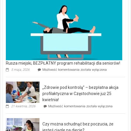
Rusza miejski, BEZPŁATNY program rehabilitacji dla seniorów!
Rusza
5 maja, 2026
Możliwość komentowania
została wyłączona
miejski,
BEZPŁATNY
program
„Zdrowie pod kontrolą” – bezpłatna akcja
rehabilitacji
dla
profilaktyczna w Częstochowie już 25
seniorów!
kwietnia!
„Zdrowie
21 kwietnia, 2026
Możliwość komentowania
została wyłączona
pod
kontrolą”
–
Czy można schudnąć bez poczucia, że
bezpłatna
akcja
jesteś ciągle na diecie?