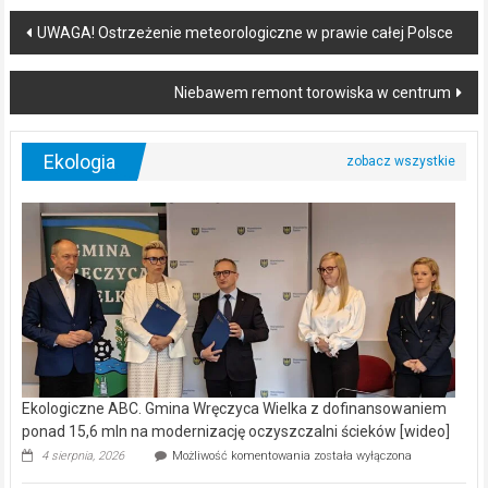
Post
UWAGA! Ostrzeżenie meteorologiczne w prawie całej Polsce
navigation
Niebawem remont torowiska w centrum
Ekologia
Ekologiczne ABC. Gmina Wręczyca Wielka z dofinansowaniem
ponad 15,6 mln na modernizację oczyszczalni ścieków [wideo]
Ekologiczne
4 sierpnia, 2026
Możliwość komentowania
została wyłączona
ABC.