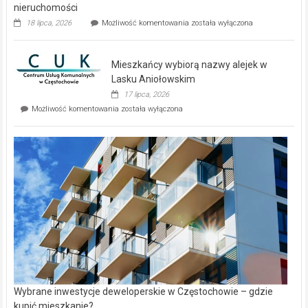
nieruchomości
Dwa
18 lipca, 2026
Możliwość komentowania
została wyłączona
zupełnie
nowe
domy
Mieszkańcy wybiorą nazwy alejek w
na
wyspie
Lasku Aniołowskim
Evia.
17 lipca, 2026
Perełka
Mieszkańcy
Możliwość komentowania
została wyłączona
na
wybiorą
rynku
nazwy
nieruchomości
alejek
w
Lasku
Aniołowskim
Wybrane inwestycje deweloperskie w Częstochowie – gdzie
kupić mieszkanie?