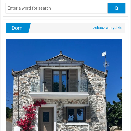
regularnie
odwiedzać
urologa?
Dom