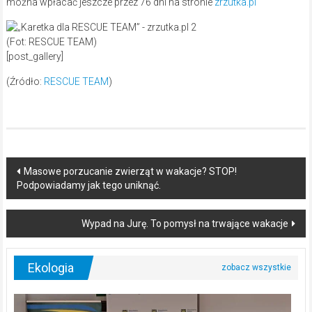
można wpłacać jeszcze przez 76 dni na stronie
zrzutka.pl
(Fot: RESCUE TEAM)
[post_gallery]
(Źródło:
RESCUE TEAM
)
Post
Masowe porzucanie zwierząt w wakacje? STOP!
Podpowiadamy jak tego uniknąć.
navigation
Wypad na Jurę. To pomysł na trwające wakacje
Ekologia