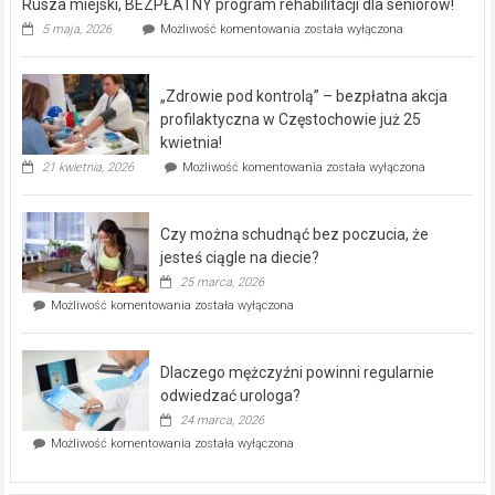
Rusza miejski, BEZPŁATNY program rehabilitacji dla seniorów!
Rusza
5 maja, 2026
Możliwość komentowania
została wyłączona
miejski,
BEZPŁATNY
program
„Zdrowie pod kontrolą” – bezpłatna akcja
rehabilitacji
dla
profilaktyczna w Częstochowie już 25
seniorów!
kwietnia!
„Zdrowie
21 kwietnia, 2026
Możliwość komentowania
została wyłączona
pod
kontrolą”
–
Czy można schudnąć bez poczucia, że
bezpłatna
akcja
jesteś ciągle na diecie?
profilaktyczna
25 marca, 2026
w
Czy
Możliwość komentowania
została wyłączona
Częstochowie
można
już
schudnąć
25
bez
kwietnia!
Dlaczego mężczyźni powinni regularnie
poczucia,
że
odwiedzać urologa?
jesteś
24 marca, 2026
ciągle
Dlaczego
Możliwość komentowania
została wyłączona
na
mężczyźni
diecie?
powinni