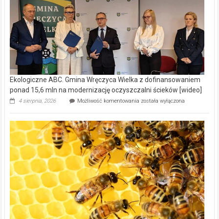
Ekologiczne ABC. Gmina Wręczyca Wielka z dofinansowaniem
ponad 15,6 mln na modernizację oczyszczalni ścieków [wideo]
Ekologiczne
4 sierpnia, 2026
Możliwość komentowania
została wyłączona
ABC.
Gmina
Wręczyca
Wielka
z
dofinansowaniem
ponad
15,6
mln
na
modernizację
oczyszczalni
ścieków
[wideo]