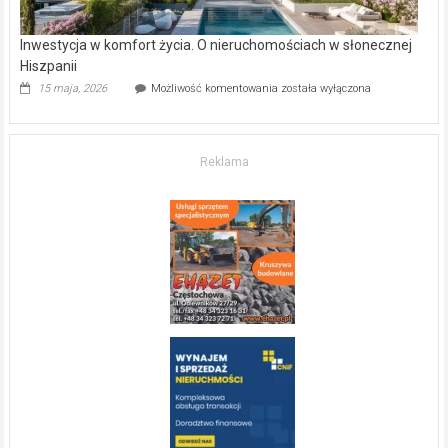
Inwestycja w komfort życia. O nieruchomościach w słonecznej
Hiszpanii
Inwestycja
15 maja, 2026
Możliwość komentowania
została wyłączona
w komfort
życia.
O nieruchomościach
w słonecznej
Reklama
Hiszpanii