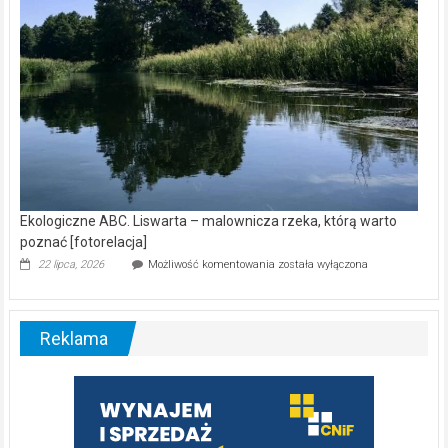
Ekologiczne ABC. Liswarta – malownicza rzeka, którą warto
poznać [fotorelacja]
Ekologiczne
22 lipca, 2026
Możliwość komentowania
została wyłączona
ABC.
Liswarta
–
malownicza
Reklama
rzeka,
którą
warto
poznać
[fotorelacja]