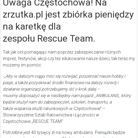
Uwaga Częstochowa! Na
zrzutka.pl jest zbiórka pieniędzy
na karetkę dla
zespołu Rescue Team.
Tak jak oni pomagając nam poprzez zabezpieczanie różnych
imprez, festynów, akcji czy też edukowanie nasze dzieci, tak teraz my
możemy im pomóc.
-„
Aby w dalszym ciągu móc się rozwijać, poszerzać nasze hobby i
pasje, a także pozyskiwać środki finansowe na dalszy rozwój i
działanie organizacji potrzebujemy iść o krok dalej –
musimy doposażyć się w niezbędny nam pojazd _AMBULANS_ który
będzie służył nam do zabezpieczeń, szkoleń, transportu, a
także wsparcia służb ratunkowych w Częstochowie
” –
Stowarzyszenie Sztab Ratownictwa i Łączności w
Częstochowie „RESCUE TEAM”.
Potrzebne jest 40 tysięcy zł na nowy ambulans. Pieniążki będzie