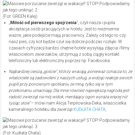
(Fot: GREEN Kalej)
„
Miłość od pierwszego spojrzenia
”, czyli nasza i pupila
akceptacja osób pracujących w hotelu. Jest to niezmiernie
ważne, jakie podejście mają pracownicy. Zależy od tego to czy
nasz pies, czy kot będzie czuł się dobrze podczas rozłąki. W
czasach cyfryzacji bardzo chętnie hotele wysyłają zdjęcia i filmy
właścicielom zwierzaków, utrzymują z sobą ciągły kontakt
telefoniczny lub elektroniczny poprzez np. Facebooka:
Najbardziej cieszą „goście”, którzy wracają, ponieważ oznacza to, że
właściciele są zadowoleni z naszych usług, a widząc reakcje swoich
pupili przy ponownym spotkaniu ze mną, tylko się w tym
przekonaniu umacniają. Dla mnie również największą nagroda jest
radość zwierząt na mój widok, merdający ogon wyraża więcej niż
tysiąc słów
”– mówi nam Alicja Terpiłowska-Deka, właścicielka
kameralnego hoteliku dla zwierząt
KUDŁATA CHATA
;
(Fot: Kudłata Chata)