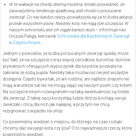
W te wakacje na chwilę obecną możemy śmiało powiedzieć, że
zauważyliśmy tendencję spadkową, jeśli chodzi o porzucanie
zwierząt. Co nas bardzo cieszy, powiększyła się za to liczba adopcji,
przede wszystkim psów. Niestety koty nie mają tyle szczęścia. W
naszym schronisku jest ich ciągle bardzo dużo
– informuje nas
Urszula Paliga, kierownik
Schroniska dla Bezdomnych Zwierząt
w Częstochowie
.
Jednym z powodów, że liczba porzucanych zwierząt spada, może
być fakt, że na szczęście coraz więcej ośrodków, kurortów, domów
prywatnych oferujących wypoczynek dla turystów pozwala na
zabranie ze sobą pupila. Niestety taka możliwość nie jest wszędzie
dostępna. Często bywa tak, że ani rodzina, ani najbliżsi znajomi nie
mają warunków lub też nie mogą zająć się naszym psem czy kotem.
Na szczęście innym rozwiązaniem na taką ewentualność są hotele
dla zwierząt. Z takiej opcji korzystają ludzie, którzy kochają swoje
zwierzaki i chcą dla nich jak najlepiej, a przy tym nie chcą
rezygnować z wyjazdu na urlop.
Co powinniśmy wiedzieć o miejscu, do którego na czas rozłąki
chcemy dać swojego kota czy psa? O to najważniejsze rzeczy, które
powinniśmy wiedzieć: