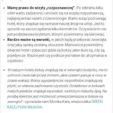
Mamy prawo do wizyty „rozpoznawczej”.
Po zebraniu kilku
ofert warto zadzwonić i umówić się na wizytę rozpoznawczą,
najlepiej jechać razem z czworonogie. Warto wziąć pod uwagę
hotel, który znajduje się na trasie naszej drogi na urlop. Jest to
sposób na zaoszczędzenie kilku kilometrów. Oczywiście to nie
jest podstawowe kryterium, którym powinniśmy się kierować;
Bardzo ważne są warunki,
w jakich będą przebywać zwierzęta
oraz jaką opieką zostaną otoczone. Mianowicie powinniśmy
obejrzeć hotel i zobaczyć gdzie są boksy, jakie duże są, czy są
pojedyncze. Ważne jest czy podłoże jest łatwe do utrzymania w
czystości:
W naszym hotelu boksy znajdują się w wewnątrz budynku, ma to
uchronić zwierzaki przed zimnem, jakie czasem panuje w nocy w
czasie wakacji. Boksy są pojedyncze, na podłodze znajdują się
płytki, co ułatwia zachowanie czystości. Dodatkowo w boksach
małych piesków znajduje się podest, na którym maluchy śpią. Na
prośbę klientów jest możliwość umieszczenia psa w boksie na
zewnątrz
”- opowiada nam Monika Kała, właścicielka
GREEN
KALEJ Hotel dla psów
;