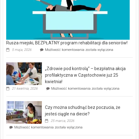
Rusza miejski, BEZPŁATNY program rehabilitacji dla seniorów!
Rusza
5 maja, 2026
Możliwość komentowania
została wyłączona
miejski,
BEZPŁATNY
program
„Zdrowie pod kontrolą” – bezpłatna akcja
rehabilitacji
dla
profilaktyczna w Częstochowie już 25
seniorów!
kwietnia!
„Zdrowie
21 kwietnia, 2026
Możliwość komentowania
została wyłączona
pod
kontrolą”
–
Czy można schudnąć bez poczucia, że
bezpłatna
akcja
jesteś ciągle na diecie?
profilaktyczna
25 marca, 2026
w
Czy
Możliwość komentowania
została wyłączona
Częstochowie
można
już
schudnąć
25