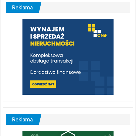
malownicza
Reklama
rzeka,
którą
warto
poznać
[fotorelacja]
Reklama