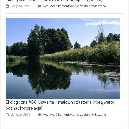
Ekologiczne
30 lipca, 2026
Możliwość komentowania
została wyłączona
ABC.
Z
kamerą
wśród
nietoperzy
[wideo]
Ekologiczne ABC. Liswarta – malownicza rzeka, którą warto
poznać [fotorelacja]
Ekologiczne
22 lipca, 2026
Możliwość komentowania
została wyłączona
ABC.
Liswarta
–