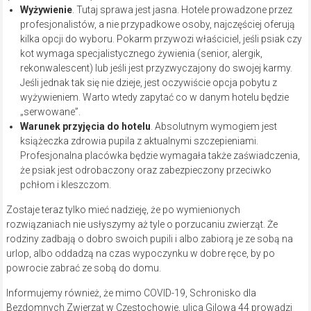
Wyżywienie
. Tutaj sprawa jest jasna. Hotele prowadzone przez
profesjonalistów, a nie przypadkowe osoby, najczęściej oferują
kilka opcji do wyboru. Pokarm przywozi właściciel, jeśli psiak czy
kot wymaga specjalistycznego żywienia (senior, alergik,
rekonwalescent) lub jeśli jest przyzwyczajony do swojej karmy.
Jeśli jednak tak się nie dzieje, jest oczywiście opcja pobytu z
wyżywieniem. Warto wtedy zapytać co w danym hotelu będzie
„serwowane”.
Warunek przyjęcia do hotelu
. Absolutnym wymogiem jest
książeczka zdrowia pupila z aktualnymi szczepieniami.
Profesjonalna placówka będzie wymagała także zaświadczenia,
że psiak jest odrobaczony oraz zabezpieczony przeciwko
pchłom i kleszczom.
Zostaje teraz tylko mieć nadzieję, że po wymienionych
rozwiązaniach nie usłyszymy aż tyle o porzucaniu zwierząt. Że
rodziny zadbają o dobro swoich pupili i albo zabiorą je ze sobą na
urlop, albo oddadzą na czas wypoczynku w dobre ręce, by po
powrocie zabrać ze sobą do domu.
Informujemy również, że mimo COVID-19, Schronisko dla
Bezdomnych Zwierząt w Częstochowie, ulica Gilowa 44 prowadzi