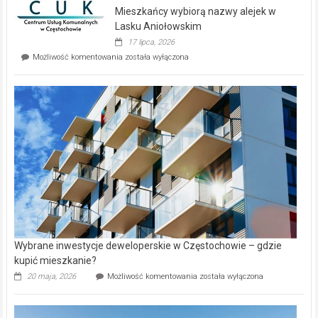
domy
Mieszkańcy wybiorą nazwy alejek w
na
wyspie
Lasku Aniołowskim
Evia.
17 lipca, 2026
Perełka
Mieszkańcy
Możliwość komentowania
została wyłączona
na
wybiorą
rynku
nazwy
nieruchomości
alejek
w
Lasku
Aniołowskim
Wybrane inwestycje deweloperskie w Częstochowie – gdzie
kupić mieszkanie?
Wybrane
20 maja, 2026
Możliwość komentowania
została wyłączona
inwestycje
deweloperskie
w Częstochowie