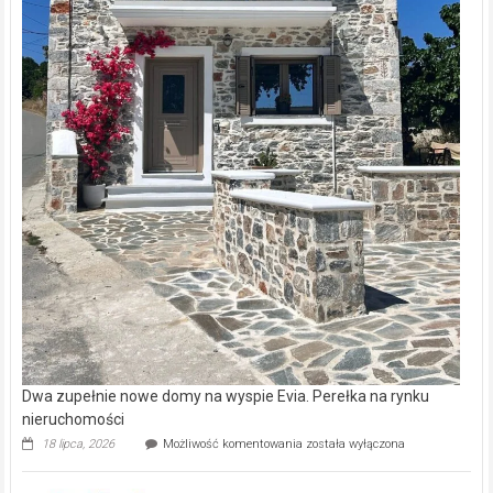
Dwa zupełnie nowe domy na wyspie Evia. Perełka na rynku
nieruchomości
Dwa
18 lipca, 2026
Możliwość komentowania
została wyłączona
zupełnie
nowe