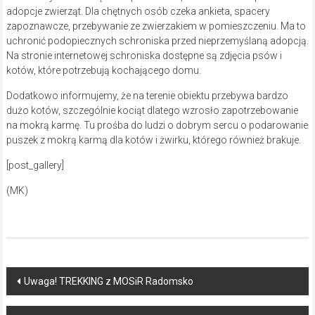
adopcje zwierząt. Dla chętnych osób czeka ankieta, spacery
zapoznawcze, przebywanie ze zwierzakiem w pomieszczeniu. Ma to
uchronić podopiecznych schroniska przed nieprzemyślaną adopcją.
Na stronie internetowej schroniska dostępne są zdjęcia psów i
kotów, które potrzebują kochającego domu.
Dodatkowo informujemy, że na terenie obiektu przebywa bardzo
dużo kotów, szczególnie kociąt dlatego wzrosło zapotrzebowanie
na mokrą karmę. Tu prośba do ludzi o dobrym sercu o podarowanie
puszek z mokrą karmą dla kotów i żwirku, którego również brakuje.
[post_gallery]
(MK)
Post
Uwaga! TREKKING z MOSiR Radomsko
navigation