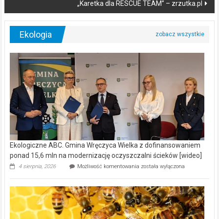
„Karetka dla RESCUE TEAM” – zrzutka.pl
Ekologia
Ekologiczne ABC. Gmina Wręczyca Wielka z dofinansowaniem
ponad 15,6 mln na modernizację oczyszczalni ścieków [wideo]
Ekologiczne
4 sierpnia, 2026
Możliwość komentowania
została wyłączona
ABC.
Gmina
Wręczyca
Wielka
z
dofinansowaniem