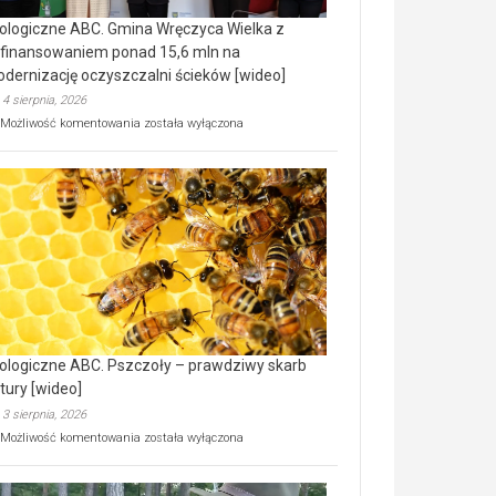
ologiczne ABC. Gmina Wręczyca Wielka z
finansowaniem ponad 15,6 mln na
dernizację oczyszczalni ścieków [wideo]
4 sierpnia, 2026
Ekologiczne
Możliwość komentowania
została wyłączona
ABC.
Gmina
Wręczyca
Wielka
z
dofinansowaniem
ponad
15,6
mln
na
modernizację
oczyszczalni
ścieków
ologiczne ABC. Pszczoły – prawdziwy skarb
[wideo]
tury [wideo]
3 sierpnia, 2026
Ekologiczne
Możliwość komentowania
została wyłączona
ABC.
Pszczoły
–