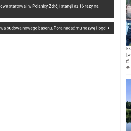
a startowali w Polanicy Zdrój i stanęli aż 16 razy na
wa budowa nowego basenu. Pora nadać mu nazwę i logo!
Ek
[w