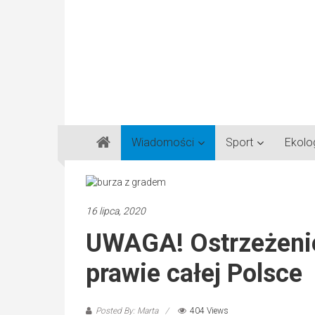
Gazeta
Wiadomości
Sport
Ekolo
Regionalna
Częstochowa,
Kłobuck,
Lubliniec,
16 lipca, 2020
Myszków
UWAGA! Ostrzeżenie
prawie całej Polsce
Posted By: Marta
404 Views