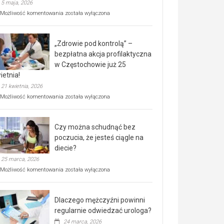
5 maja, 2026
Rusza
Możliwość komentowania
została wyłączona
miejski,
BEZPŁATNY
program
„Zdrowie pod kontrolą” –
rehabilitacji
dla
bezpłatna akcja profilaktyczna
seniorów!
w Częstochowie już 25
ietnia!
21 kwietnia, 2026
„Zdrowie
Możliwość komentowania
została wyłączona
pod
kontrolą”
–
Czy można schudnąć bez
bezpłatna
akcja
poczucia, że jesteś ciągle na
profilaktyczna
diecie?
w
25 marca, 2026
Częstochowie
już
Czy
Możliwość komentowania
została wyłączona
25
można
kwietnia!
schudnąć
bez
Dlaczego mężczyźni powinni
poczucia,
że
regularnie odwiedzać urologa?
jesteś
24 marca, 2026