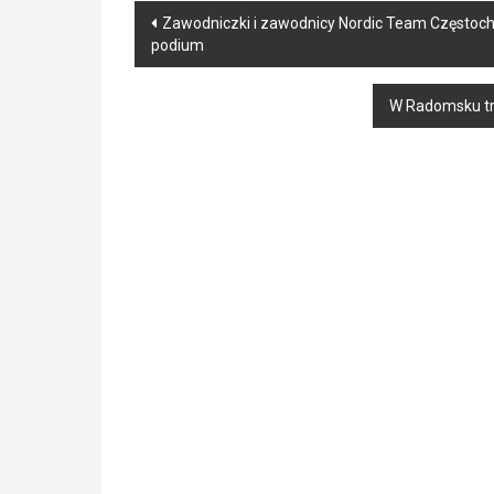
Post
Zawodniczki i zawodnicy Nordic Team Częstochow
podium
navigation
W Radomsku tr