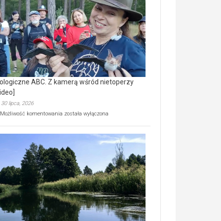
prawdziwy
skarb
natury
[wideo]
ologiczne ABC. Z kamerą wśród nietoperzy
ideo]
30 lipca, 2026
Ekologiczne
Możliwość komentowania
została wyłączona
ABC.
Z
kamerą
wśród
nietoperzy
[wideo]