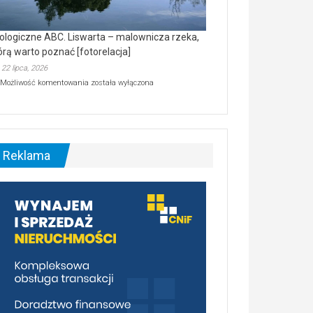
ologiczne ABC. Liswarta – malownicza rzeka,
órą warto poznać [fotorelacja]
22 lipca, 2026
Ekologiczne
Możliwość komentowania
została wyłączona
ABC.
Liswarta
–
malownicza
rzeka,
którą
Reklama
warto
poznać
[fotorelacja]