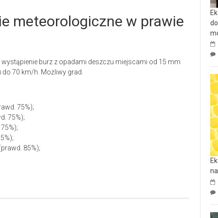
Ek
e meteorologiczne w prawie
do
mo
ę wystąpienie burz z opadami deszczu miejscami od 15 mm
 do 70 km/h. Możliwy grad.
rawd. 75%);
d. 75%);
 75%);
75%);
(prawd. 85%);
Ek
na