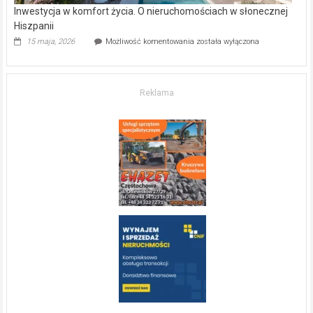
Inwestycja w komfort życia. O nieruchomościach w słonecznej
Hiszpanii
Inwestycja
15 maja, 2026
Możliwość komentowania
została wyłączona
w komfort
życia.
O nieruchomościach
w słonecznej
Reklama
Hiszpanii