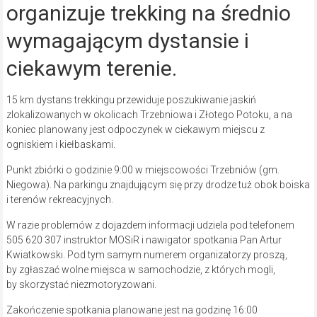
organizuje trekking na średnio
wymagającym dystansie i
ciekawym terenie.
15 km dystans trekkingu przewiduje poszukiwanie jaskiń
zlokalizowanych w okolicach Trzebniowa i Złotego Potoku, a na
koniec planowany jest odpoczynek w ciekawym miejscu z
ogniskiem i kiełbaskami.
Punkt zbiórki o godzinie 9:00 w miejscowości Trzebniów (gm.
Niegowa). Na parkingu znajdującym się przy drodze tuż obok boiska
i terenów rekreacyjnych.
W razie problemów z dojazdem informacji udziela pod telefonem
505 620 307 instruktor MOSiR i nawigator spotkania Pan Artur
Kwiatkowski. Pod tym samym numerem organizatorzy proszą,
by zgłaszać wolne miejsca w samochodzie, z których mogli,
by skorzystać niezmotoryzowani.
Zakończenie spotkania planowane jest na godzinę 16:00