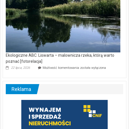
Ekologiczne ABC. Liswarta – malownicza rzeka, którą warto
poznać [fotorelacja]
Ekologiczne
22 lipca, 2026
Możliwość komentowania
została wyłączona
ABC.
Liswarta
–
malownicza
Reklama
rzeka,
którą
warto
poznać
[fotorelacja]