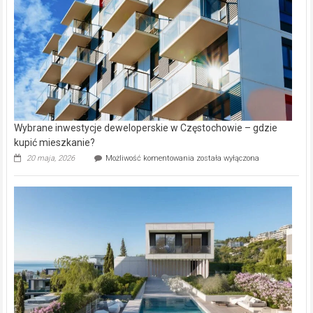
Aniołowskim
Wybrane inwestycje deweloperskie w Częstochowie – gdzie
kupić mieszkanie?
Wybrane
20 maja, 2026
Możliwość komentowania
została wyłączona
inwestycje
deweloperskie
w Częstochowie
–
gdzie
kupić
mieszkanie?