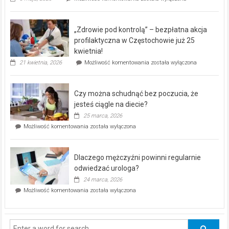
miejski,
BEZPŁATNY
program
„Zdrowie pod kontrolą” – bezpłatna akcja
rehabilitacji
dla
profilaktyczna w Częstochowie już 25
seniorów!
kwietnia!
„Zdrowie
21 kwietnia, 2026
Możliwość komentowania
została wyłączona
pod
kontrolą”
–
Czy można schudnąć bez poczucia, że
bezpłatna
akcja
jesteś ciągle na diecie?
profilaktyczna
25 marca, 2026
w
Czy
Możliwość komentowania
została wyłączona
Częstochowie
można
już
schudnąć
25
bez
kwietnia!
Dlaczego mężczyźni powinni regularnie
poczucia,
że
odwiedzać urologa?
jesteś
24 marca, 2026
ciągle
Dlaczego
Możliwość komentowania
została wyłączona
na
mężczyźni
diecie?
powinni
regularnie
odwiedzać