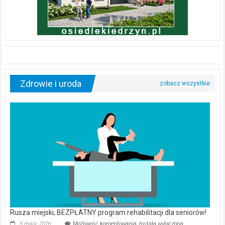
Zdrowie i uroda
Rusza miejski, BEZPŁATNY program rehabilitacji dla seniorów!
Rusza
5 maja, 2026
Możliwość komentowania
została wyłączona