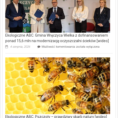
Ekologiczne ABC. Gmina Wręczyca Wielka z dofinansowaniem
ponad 15,6 mln na modernizację oczyszczalni ścieków [wideo]
Ekologiczne
4 sierpnia, 2026
Możliwość komentowania
została wyłączona
ABC.
Gmina
Wręczyca
Wielka
z
dofinansowaniem
ponad
15,6
mln
na
modernizację
oczyszczalni
ścieków
[wideo]
Ekologiczne ABC. Pszczoły – prawdziwy skarb natury [wideo]