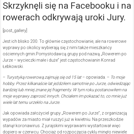
Skrzyknęli się na Facebooku i na
rowerach odkrywają uroki Jury.
[post_gallery]
Jest ich blisko 200. To głównie częstochowianie, ale na rowerowe
wyprawy po okolicy wybierają się z nimi także mieszkańcy
ościennych gmin.Pomysłodawcą grupy pod nazwą „Rowerem po
Jurze – wycieczki małe i duże” jest częstochowianin Konrad
Łebkowski.
–
Turystyką rowerową zajmuję się od 15 lat
– opowiada. –
To moje
hobby. Przez kilkanaście lat jeździłem samotnie po Jurze, odwiedzając
bardziej lub mniej znane jej fragmenty. W tym roku postanowiłem na
moje wyprawy zaprosić innych. Chciałem im pokazać to, co mnie już
wiele lat temu urzekło na Jurze.
Jak opowiada założyciel grupy „Rowerem po Jurze”, z organizacją
wypadów za miasto miał ruszyć już w kwietniu. Na przeszkodzie
stanął koronawirus. Z jurajskimi wyprawami wystartował więc
dopiero w czerwcu. Chociaż od rozpoczęcia cyklu minęło niewiele