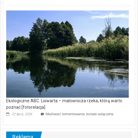
ABC.
Z
kamerą
wśród
nietoperzy
[wideo]
Ekologiczne ABC. Liswarta – malownicza rzeka, którą warto
poznać [fotorelacja]
Ekologiczne
22 lipca, 2026
Możliwość komentowania
została wyłączona
ABC.
Liswarta
–
malownicza
Reklama