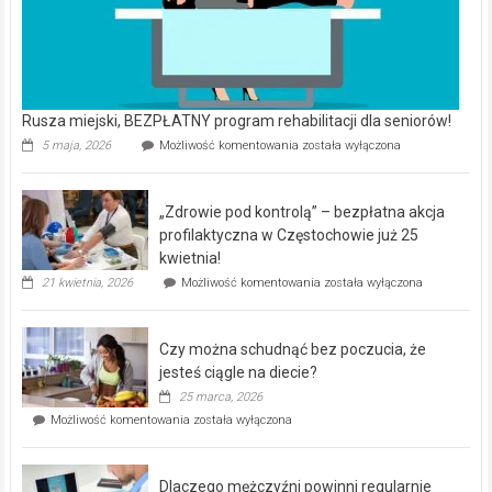
Rusza miejski, BEZPŁATNY program rehabilitacji dla seniorów!
Rusza
5 maja, 2026
Możliwość komentowania
została wyłączona
miejski,
BEZPŁATNY
program
„Zdrowie pod kontrolą” – bezpłatna akcja
rehabilitacji
dla
profilaktyczna w Częstochowie już 25
seniorów!
kwietnia!
„Zdrowie
21 kwietnia, 2026
Możliwość komentowania
została wyłączona
pod
kontrolą”
–
Czy można schudnąć bez poczucia, że
bezpłatna
akcja
jesteś ciągle na diecie?
profilaktyczna
25 marca, 2026
w
Czy
Możliwość komentowania
została wyłączona
Częstochowie
można
już
schudnąć
25
bez
kwietnia!
Dlaczego mężczyźni powinni regularnie
poczucia,