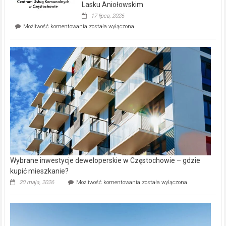
wyspie
Lasku Aniołowskim
Evia.
17 lipca, 2026
Perełka
Mieszkańcy
Możliwość komentowania
została wyłączona
na
wybiorą
rynku
nazwy
nieruchomości
alejek
w
Lasku
Aniołowskim
Wybrane inwestycje deweloperskie w Częstochowie – gdzie
kupić mieszkanie?
Wybrane
20 maja, 2026
Możliwość komentowania
została wyłączona
inwestycje
deweloperskie
w Częstochowie
–
gdzie