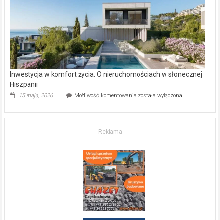
kupić
mieszkanie?
Inwestycja w komfort życia. O nieruchomościach w słonecznej
Hiszpanii
Inwestycja
15 maja, 2026
Możliwość komentowania
została wyłączona
w komfort
życia.
O nieruchomościach
w słonecznej
Reklama
Hiszpanii