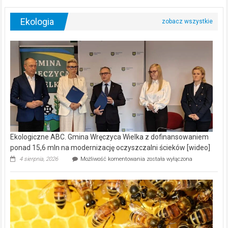
Ekologia
Ekologiczne ABC. Gmina Wręczyca Wielka z dofinansowaniem
ponad 15,6 mln na modernizację oczyszczalni ścieków [wideo]
Ekologiczne
4 sierpnia, 2026
Możliwość komentowania
została wyłączona
ABC.
Gmina
Wręczyca
Wielka
z
dofinansowaniem
ponad
15,6