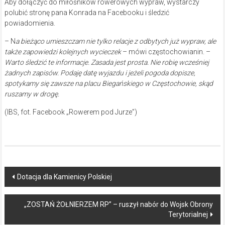
Aby dołączyć do miłośników rowerowych wypraw, wystarczy
polubić stronę pana Konrada na Facebooku i śledzić
powiadomienia.
– N
a bieżąco umieszczam nie tylko relacje z odbytych już wypraw, ale
także zapowiedzi kolejnych wycieczek
– mówi częstochowianin. –
Warto śledzić te informacje. Zasada jest prosta. Nie robię wcześniej
żadnych zapisów. Podaję datę wyjazdu i jeżeli pogoda dopisze,
spotykamy się zawsze na placu Biegańskiego w Częstochowie, skąd
ruszamy w drogę.
(IBS, fot. Facebook „Rowerem pod Jurze”)
Post
Dotacja dla Kamienicy Polskiej
navigation
„ZOSTAŃ ŻOŁNIERZEM RP” – ruszył nabór do Wojsk Obrony
Terytorialnej