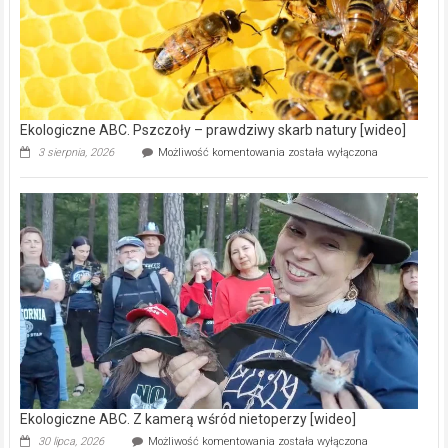
mln
na
modernizację
oczyszczalni
ścieków
[wideo]
Ekologiczne ABC. Pszczoły – prawdziwy skarb natury [wideo]
Ekologiczne
3 sierpnia, 2026
Możliwość komentowania
została wyłączona
ABC.
Pszczoły
–
prawdziwy
skarb
natury
[wideo]
Ekologiczne ABC. Z kamerą wśród nietoperzy [wideo]
Ekologiczne
30 lipca, 2026
Możliwość komentowania
została wyłączona