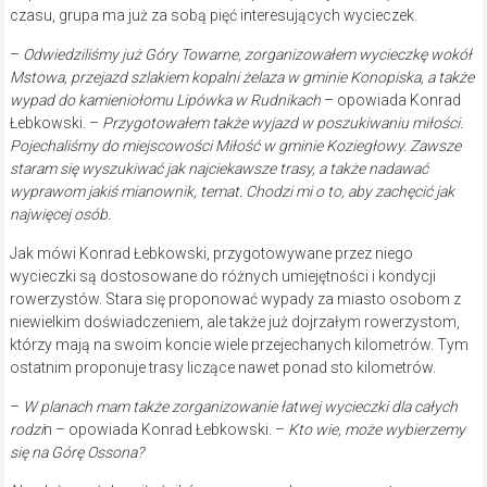
czasu, grupa ma już za sobą pięć interesujących wycieczek.
–
Odwiedziliśmy już Góry Towarne, zorganizowałem wycieczkę wokół
Mstowa, przejazd szlakiem kopalni żelaza w gminie Konopiska, a także
wypad do kamieniołomu Lipówka w Rudnikach
– opowiada Konrad
Łebkowski. –
Przygotowałem także wyjazd w poszukiwaniu miłości.
Pojechaliśmy do miejscowości Miłość w gminie Koziegłowy. Zawsze
staram się wyszukiwać jak najciekawsze trasy, a także nadawać
wyprawom jakiś mianownik, temat. Chodzi mi o to, aby zachęcić jak
najwięcej osób.
Jak mówi Konrad Łebkowski, przygotowywane przez niego
wycieczki są dostosowane do różnych umiejętności i kondycji
rowerzystów. Stara się proponować wypady za miasto osobom z
niewielkim doświadczeniem, ale także już dojrzałym rowerzystom,
którzy mają na swoim koncie wiele przejechanych kilometrów. Tym
ostatnim proponuje trasy liczące nawet ponad sto kilometrów.
–
W planach mam także zorganizowanie łatwej wycieczki dla całych
rodzi
n – opowiada Konrad Łebkowski. –
Kto wie, może wybierzemy
się na Górę Ossona?