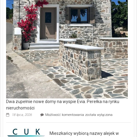
Dwa zupełnie nowe domy na wyspie Evia. Perełka na rynku
nieruchomości
Dwa
18 lipca, 2026
Możliwość komentowania
została wyłączona
zupełnie
nowe
domy
Mieszkańcy wybiorą nazwy alejek w
na