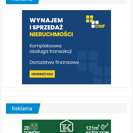
rzeka,
którą
warto
poznać
[fotorelacja]
Reklama