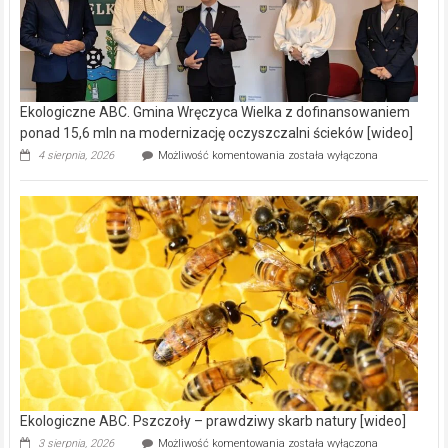
Ekologiczne ABC. Gmina Wręczyca Wielka z dofinansowaniem
ponad 15,6 mln na modernizację oczyszczalni ścieków [wideo]
Ekologiczne
4 sierpnia, 2026
Możliwość komentowania
została wyłączona
ABC.
Gmina
Wręczyca
Wielka
z
dofinansowaniem
ponad
15,6
mln
na
modernizację
oczyszczalni
ścieków
[wideo]
Ekologiczne ABC. Pszczoły – prawdziwy skarb natury [wideo]
Ekologiczne
3 sierpnia, 2026
Możliwość komentowania
została wyłączona