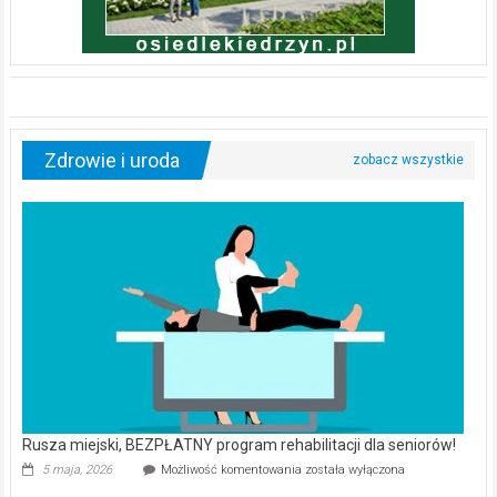
Zdrowie i uroda
Rusza miejski, BEZPŁATNY program rehabilitacji dla seniorów!
Rusza
5 maja, 2026
Możliwość komentowania
została wyłączona
miejski,