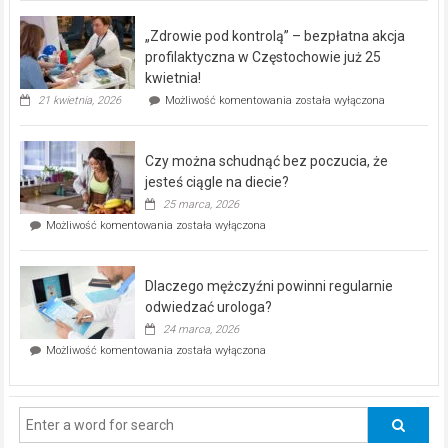
BEZPŁATNY
program
„Zdrowie pod kontrolą” – bezpłatna akcja
rehabilitacji
dla
profilaktyczna w Częstochowie już 25
seniorów!
kwietnia!
„Zdrowie
21 kwietnia, 2026
Możliwość komentowania
została wyłączona
pod
kontrolą”
–
Czy można schudnąć bez poczucia, że
bezpłatna
akcja
jesteś ciągle na diecie?
profilaktyczna
25 marca, 2026
w
Czy
Możliwość komentowania
została wyłączona
Częstochowie
można
już
schudnąć
25
bez
kwietnia!
Dlaczego mężczyźni powinni regularnie
poczucia,
że
odwiedzać urologa?
jesteś
24 marca, 2026
ciągle
Dlaczego
Możliwość komentowania
została wyłączona
na
mężczyźni
diecie?
powinni
regularnie
odwiedzać
urologa?