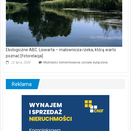
Ekologiczne ABC. Liswarta – malownicza rzeka, którą warto
poznać [fotorelacja]
Ekologiczne
22 lipca, 2026
Możliwość komentowania
została wyłączona
ABC.
Liswarta
–
malownicza
Reklama
rzeka,
którą
warto
poznać
[fotorelacja]