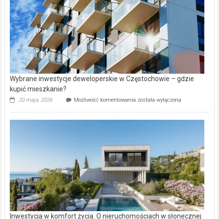
Wybrane inwestycje deweloperskie w Częstochowie – gdzie
kupić mieszkanie?
Wybrane
20 maja, 2026
Możliwość komentowania
została wyłączona
inwestycje
deweloperskie
w Częstochowie
–
gdzie
kupić
mieszkanie?
Inwestycja w komfort życia. O nieruchomościach w słonecznej