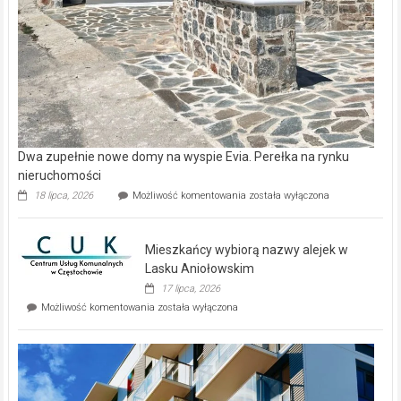
Dwa zupełnie nowe domy na wyspie Evia. Perełka na rynku
nieruchomości
Dwa
18 lipca, 2026
Możliwość komentowania
została wyłączona
zupełnie
nowe
domy
Mieszkańcy wybiorą nazwy alejek w
na
wyspie
Lasku Aniołowskim
Evia.
17 lipca, 2026
Perełka
Mieszkańcy
Możliwość komentowania
została wyłączona
na
wybiorą
rynku
nazwy
nieruchomości
alejek
w
Lasku
Aniołowskim