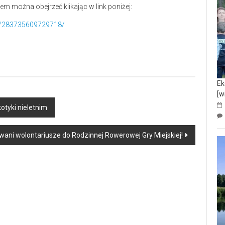
m można obejrzeć klikając w link poniżej:
s/283735609729718/
Ek
[w
otyki nieletnim
wani wolontariusze do Rodzinnej Rowerowej Gry Miejskiej!