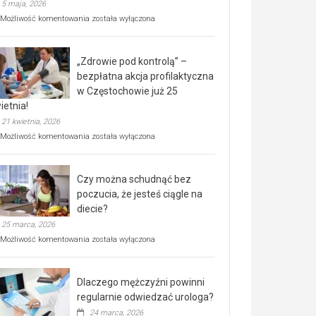
5 maja, 2026
Rusza
Możliwość komentowania
została wyłączona
miejski,
BEZPŁATNY
program
„Zdrowie pod kontrolą” –
rehabilitacji
dla
bezpłatna akcja profilaktyczna
seniorów!
w Częstochowie już 25
ietnia!
21 kwietnia, 2026
„Zdrowie
Możliwość komentowania
została wyłączona
pod
kontrolą”
–
Czy można schudnąć bez
bezpłatna
akcja
poczucia, że jesteś ciągle na
profilaktyczna
diecie?
w
25 marca, 2026
Częstochowie
już
Czy
Możliwość komentowania
została wyłączona
25
można
kwietnia!
schudnąć
bez
Dlaczego mężczyźni powinni
poczucia,
że
regularnie odwiedzać urologa?
jesteś
24 marca, 2026