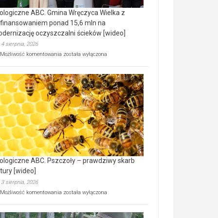
ologiczne ABC. Gmina Wręczyca Wielka z
finansowaniem ponad 15,6 mln na
dernizację oczyszczalni ścieków [wideo]
4 sierpnia, 2026
Ekologiczne
Możliwość komentowania
została wyłączona
ABC.
Gmina
Wręczyca
Wielka
z
dofinansowaniem
ponad
15,6
mln
na
modernizację
oczyszczalni
ścieków
ologiczne ABC. Pszczoły – prawdziwy skarb
[wideo]
tury [wideo]
3 sierpnia, 2026
Ekologiczne
Możliwość komentowania
została wyłączona
ABC.
Pszczoły
–