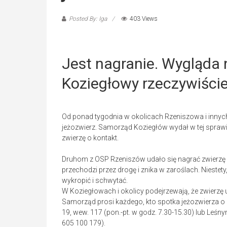
Posted By: Iga
403 Views
Jest nagranie. Wygląda 
Koziegłowy rzeczywiście
Od ponad tygodnia w okolicach Rzeniszowa i innyc
jeżozwierz. Samorząd Koziegłów wydał w tej sprawi
zwierzę o kontakt.
Druhom z OSP Rzeniszów udało się nagrać zwierzę w
przechodzi przez drogę i znika w zaroślach. Niestety,
wykropić i schwytać.
W Koziegłowach i okolicy podejrzewają, że zwierzę 
Samorząd prosi każdego, kto spotka jeżozwierza o 
19, wew. 117 (pon.-pt. w godz. 7.30-15.30) lub Leś
605 100 179).