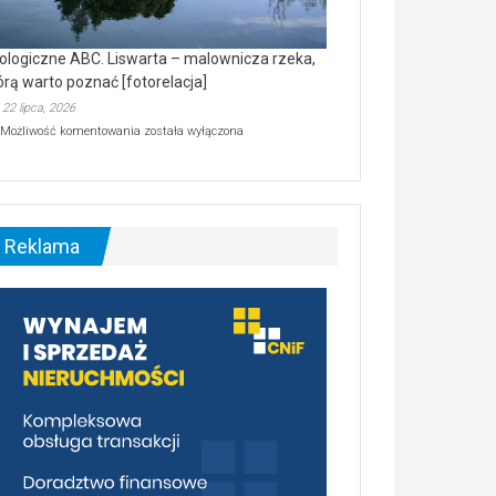
ologiczne ABC. Liswarta – malownicza rzeka,
órą warto poznać [fotorelacja]
22 lipca, 2026
Ekologiczne
Możliwość komentowania
została wyłączona
ABC.
Liswarta
–
malownicza
rzeka,
którą
Reklama
warto
poznać
[fotorelacja]