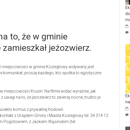
Ek
do
mo
na to, że w gminie
 zamieszkał jeżozwierz.
h miejscowości w gminie Koziegłowy widywany jest
e komunikat, proszę każdego, kto spotka to egzotyczne
 miejscowości Krusin. Na filmie widać wyraźnie, jak
Ek
 z uwagi na to, że jeżozwierz to zwierzę nocne, trudno je
na
uciekło komuś z prywatnej hodowli.
kontakt z Urzędem Gminy i Miasta Koziegłowy tel. 34 314 12
nym Pogotowiem, z Jackiem Wąsińskim (tel.