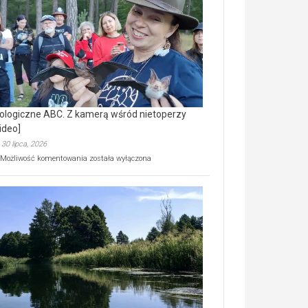
prawdziwy
skarb
natury
[wideo]
ologiczne ABC. Z kamerą wśród nietoperzy
ideo]
30 lipca, 2026
Ekologiczne
Możliwość komentowania
została wyłączona
ABC.
Z
kamerą
wśród
nietoperzy
[wideo]