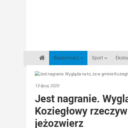
Gazeta
Wiadomości
Sport
Ekolo
Regionalna
Częstochowa,
Kłobuck,
Lubliniec,
13 lipca, 2020
Myszków
Jest nagranie. Wygl
Koziegłowy rzeczyw
jeżozwierz