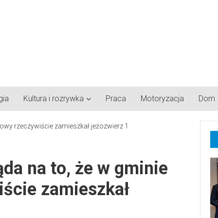
gia
Kultura i rozrywka
Praca
Motoryzacja
Dom
ąda na to, że w gminie
iście zamieszkał