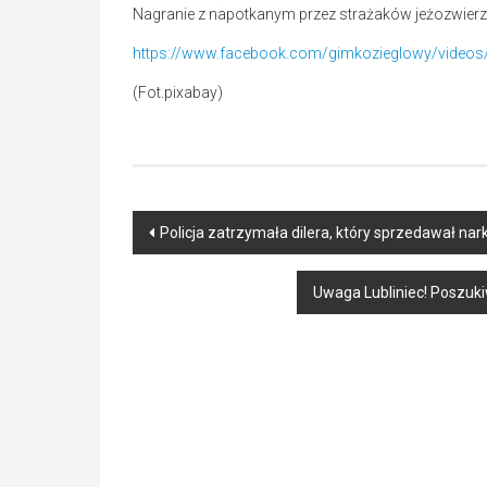
Nagranie z napotkanym przez strażaków jeżozwierze
https://www.facebook.com/gimkozieglowy/video
(Fot.pixabay)
Post
Policja zatrzymała dilera, który sprzedawał nark
navigation
Uwaga Lubliniec! Poszuki