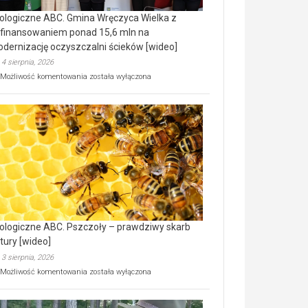
ologiczne ABC. Gmina Wręczyca Wielka z
finansowaniem ponad 15,6 mln na
dernizację oczyszczalni ścieków [wideo]
4 sierpnia, 2026
Ekologiczne
Możliwość komentowania
została wyłączona
ABC.
Gmina
Wręczyca
Wielka
z
dofinansowaniem
ponad
15,6
mln
na
modernizację
oczyszczalni
ścieków
ologiczne ABC. Pszczoły – prawdziwy skarb
[wideo]
tury [wideo]
3 sierpnia, 2026
Ekologiczne
Możliwość komentowania
została wyłączona
ABC.
Pszczoły
–