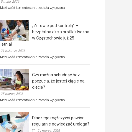
5 maja, 2026
Rusza
Możliwość komentowania
została wyłączona
miejski,
BEZPŁATNY
program
„Zdrowie pod kontrolą” –
rehabilitacji
dla
bezpłatna akcja profilaktyczna
seniorów!
w Częstochowie już 25
ietnia!
21 kwietnia, 2026
„Zdrowie
Możliwość komentowania
została wyłączona
pod
kontrolą”
–
Czy można schudnąć bez
bezpłatna
akcja
poczucia, że jesteś ciągle na
profilaktyczna
diecie?
w
25 marca, 2026
Częstochowie
już
Czy
Możliwość komentowania
została wyłączona
25
można
kwietnia!
schudnąć
bez
Dlaczego mężczyźni powinni
poczucia,
że
regularnie odwiedzać urologa?
jesteś
24 marca, 2026