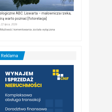
ologiczne ABC. Liswarta – malownicza rzeka,
órą warto poznać [fotorelacja]
22 lipca, 2026
Ekologiczne
Możliwość komentowania
została wyłączona
ABC.
Liswarta
–
malownicza
rzeka,
którą
Reklama
warto
poznać
[fotorelacja]