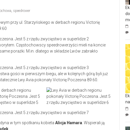
Ek
tochowa
,
speedrower
do
mo
wym przy ul. Starzyńskiego w derbach regionu Victorię
9:60
orytem. Częstochowscy speedrowerzyści mieli na koncie
same porażki. M.in. dlatego w składzie Lwów zabrakło
twa gości w pierwszym biegu, ale w kolejnych górą byli już
tatecznie Lwy Avia pokonały Victorię Poczesna 89:60.
Ek
na
 jedyna w tym spotkaniu kobieta
Alicja Hamara
. Wspierali ją
udek
.