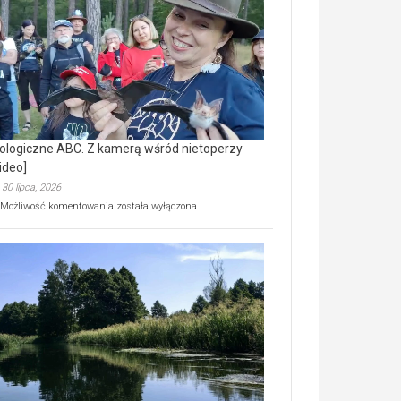
prawdziwy
skarb
natury
[wideo]
ologiczne ABC. Z kamerą wśród nietoperzy
ideo]
30 lipca, 2026
Ekologiczne
Możliwość komentowania
została wyłączona
ABC.
Z
kamerą
wśród
nietoperzy
[wideo]