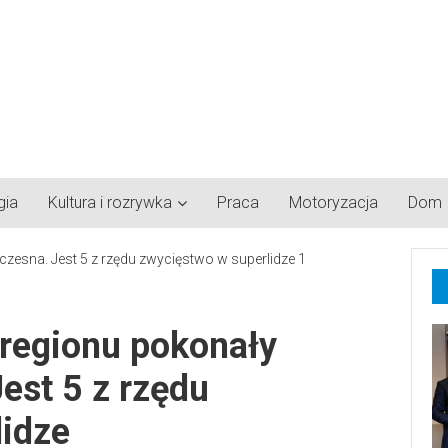
gia
Kultura i rozrywka
Praca
Motoryzacja
Dom
 regionu pokonały
est 5 z rzędu
lidze