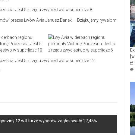
 – mówi prezes Lwów Avia Janusz Danek. – Dziękujemy rywalom
Ek
[w
0
godziny 12 w II turze wyborów zagłosowało 27,45%