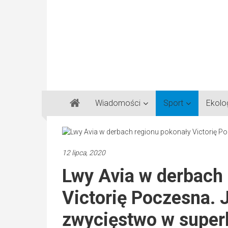
Gazeta
Wiadomości
Sport
Ekolo
Regionalna
Częstochowa,
Kłobuck,
Lubliniec,
12 lipca, 2020
Myszków
Lwy Avia w derbach
Victorię Poczesna. J
zwycięstwo w super