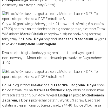
Przedpełskiego
i Motor po raz drugi wygrał w meczu 5:1 i
odskoczył na cztery punkty (25:29).
Gdy w 10 gonitwie goście wygrali 4:2 i prowadzili różnicą 6 punktów
(27:23) nastroje na stadionie robiły się coraz gorsze, ale trener Eltrox
Włókniarza
Marek Cieślak
zdecydował się na podwójną rezerwę
taktyczną. Za
Holtę
i
Doyla
pojechali
Madsen
i
Przedpełski
. Wygrali
tylko 4:2 z
Hampelem
i
Jamrogiem
.
Dwa kolejne biegi zakończyły się remisami i przed wyścigami
nominowanymi Motor niespodziewanie prowadził w Częstochowie
41:37.
Do 14. biegu trener
Cieślak
posłał
Fredrika Lindgrena
i
Doyla
choć
kibice stawiali też na
Mateusza Świdnickiego
, który na koncie miał
w trzech startach 5 punktów. Wygrał
Lindgren
przed
Michelsenem
i
Zagarem
, a
Doyle
przyjechał ostatni. Wynik 3:3 sprawił, że przed
ostatnim biegiem dnia goście prowadzili 44:40 i kibice Włókniarza