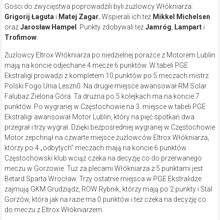
Gości do zwycięstwa poprowadzili byli żużlowcy Włókniarza:
Grigorij Łaguta
i
Matej Zagar.
Wspierali ich też
Mikkel Michelsen
oraz
Jarosław Hampel
. Punkty zdobywali też
Jamróg
,
Lampart
i
Trofimow
.
Żużlowcy Eltrox Włókniarza po niedzielnej porażce z Motorem Lublin
mają na koncie odjechane 4 mecze 6 punktów. W tabeli PGE
Ekstraligi prowadzi z kompletem 10 punktów po 5 meczach mistrz
Polski Fogo Unia Leszn0. Na drugie miejsce awansował RM Solar
Falubaz Zielona Góra. Ta drużna po 5 kolejkach ma na koncie 7
punktów. Po wygranej w Częstochowie na 3. miejsce w tabeli PGE
Ekstraligi awansował Motor Lublin, który na pięć spotkań dwa
przegrał i trzy wygrał. Dzięki bezpośredniej wygranej w Częstochowie
Motor zepchnął na czwarte miejsce żużlowców Eltrox Włókniarza,
którzy po 4 „odbytych” meczach mają na koncie 6 punktów.
Częstochowski klub wciąż czeka na decyzję co do przerwanego
meczu w Gorzowie. Tuż za plecami Włókniarza z 5 punktami jest
Betard Sparta Wrocław. Trzy ostatnie miejsca w PGE Ekstralidze
zajmują GKM Grudziądz, ROW Rybnik, którzy mają po 2 punkty i Stal
Gorzów, która jak na razie ma 0 punktów i też czeka na decyzję co
do meczu z Eltrox Włókniarzem.