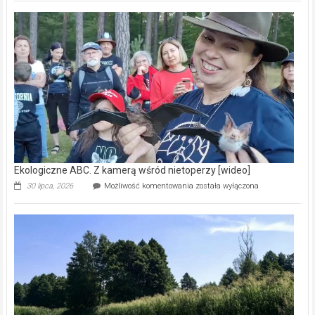
Pszczoły
–
prawdziwy
skarb
natury
[wideo]
Ekologiczne ABC. Z kamerą wśród nietoperzy [wideo]
Ekologiczne
30 lipca, 2026
Możliwość komentowania
została wyłączona
ABC.
Z
kamerą
wśród
nietoperzy
[wideo]