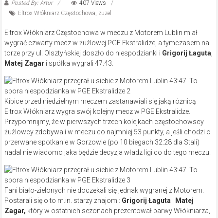
Posted By: Artur
407 Views
Eltrox Włókniarz Częstochowa
,
zuzel
Eltrox Włókniarz Częstochowa w meczu z Motorem Lublin miał
wygrać czwarty mecz w żużlowej PGE Ekstralidze, a tymczasem na
torze przy ul. Olsztyńskiej doszło do niespodzianki i
Grigorij Łaguta
,
Matej Zagar
i spółka wygrali 47:43.
Kibice przed niedzielnym meczem zastanawiali się jaką różnicą
Eltrox Włókniarz wygra swój kolejny mecz w PGE Ekstralidze.
Przypomnijmy, że w pierwszych trzech kolejkach częstochowscy
żużlowcy zdobywali w meczu co najmniej 53 punkty, a jeśli chodzi o
przerwane spotkanie w Gorzowie (po 10 biegach 32:28 dla Stali)
nadal nie wiadomo jaka będzie decyzja władz ligi co do tego meczu.
Fani biało-zielonych nie doczekali się jednak wygranej z Motorem.
Postarali się o to m.in. starzy znajomi:
Grigorij Łaguta
i
Matej
Zagar,
który w ostatnich sezonach prezentował barwy Włókniarza,