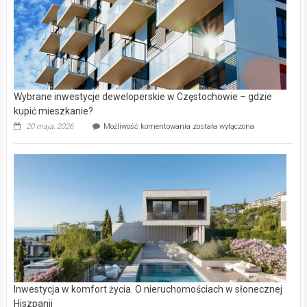
Wybrane inwestycje deweloperskie w Częstochowie – gdzie
kupić mieszkanie?
Wybrane
20 maja, 2026
Możliwość komentowania
została wyłączona
inwestycje
deweloperskie
w Częstochowie
–
gdzie
kupić
mieszkanie?
Inwestycja w komfort życia. O nieruchomościach w słonecznej
Hiszpanii