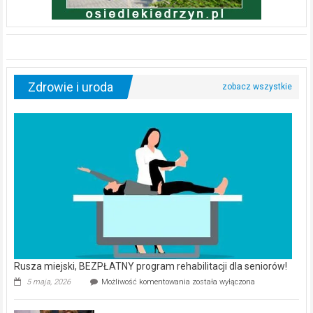
Zdrowie i uroda
Rusza miejski, BEZPŁATNY program rehabilitacji dla seniorów!
Rusza
5 maja, 2026
Możliwość komentowania
została wyłączona
miejski,
BEZPŁATNY