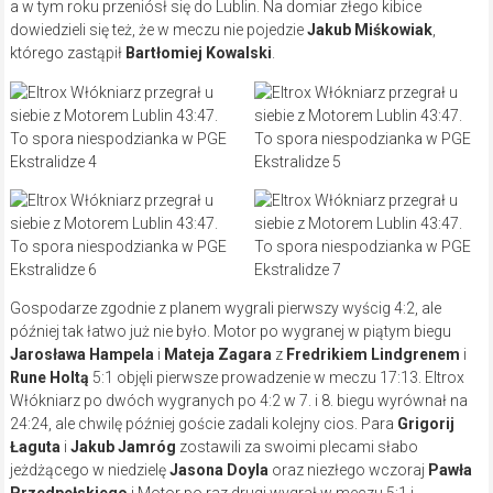
a w tym roku przeniósł się do Lublin. Na domiar złego kibice
dowiedzieli się też, że w meczu nie pojedzie
Jakub Miśkowiak
,
którego zastąpił
Bartłomiej Kowalski
.
Gospodarze zgodnie z planem wygrali pierwszy wyścig 4:2, ale
później tak łatwo już nie było. Motor po wygranej w piątym biegu
Jarosława Hampela
i
Mateja Zagara
z
Fredrikiem Lindgrenem
i
Rune Holtą
5:1 objęli pierwsze prowadzenie w meczu 17:13. Eltrox
Włókniarz po dwóch wygranych po 4:2 w 7. i 8. biegu wyrównał na
24:24, ale chwilę później goście zadali kolejny cios. Para
Grigorij
Łaguta
i
Jakub Jamróg
zostawili za swoimi plecami słabo
jeżdżącego w niedzielę
Jasona Doyla
oraz niezłego wczoraj
Pawła