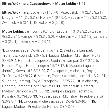
Eltrox Włókniarz Częstochowa – Motor Lublin 43:47
Eltrox Włókniarz:
Doyle – 3 (1,1,1,-,0), Przedpełski – 9 (2,3,0,3,u,1),
Lindgren – 11 (3,0,2,3,3), Holta – 1 (0,1,0,-), Madsen – 14 (2,3,3,1,3,2),
Świdnicki – 5 (3,1,1), Kowalski – 0 (0,0,0).
Motor Lublin:
Jamróg – 3 (0,1,2,d), Łaguta – 13 (3,2,3,2,3), Zagar –
9(2,2,2,2,1), Hampel – 8 (3,3,0,2,0), Michelsen – 9 (1,2,3,1,2), Lampart
– 3 (2,0,1), Trofimow – 2 (1,0,1).
1.
Lindgren, Zagar, Doyle, Jamróg 4:2;
2.
Świdnicki, Lampart,
Trofimow, Kowalski 3:3/7:5;
3.
Łaguta, Madsen, Michelsen, Holta
2:4/9:9;
4.
Hampel, Przedpełski, Świdnicki, Lampart 3:3/12:12; 5
.
Hampel, Zagar, Holta, Lindgren 1:5/13:17;
6.
Madsen, Łaguta,
Jamróg, Kowalski 3:3/16:20;
7.
Przedpełski, Michelsen, Doyle,
Trofimow 4:2/20:22;
8.
Madsen, Zagar, Świdnicki, Hampel 4:2/24:24;
9.
Łaguta, Jamróg, Doyle, Przedpełski 1:5/25:29;
10.
Michelsen,
Lindgren, Lampart, Holta 2:4/27:33;
11.
Przedpełski, Hampel,
Madsen, Jamróg 4:2/31:35;
12.
Lindgren, Łaguta, Trofimow,
Kowalski 3:3/34:38;
13.
Madsen, Zagar, Michelsen, Przedpełski (u)
3:3/37:41;
14.
Lindgren, Michelsen, Zagar, Doyle 3:3/40:44;
15.
Łaguta, Madsen, Przedpełski, Hampel 3:3/43:47.