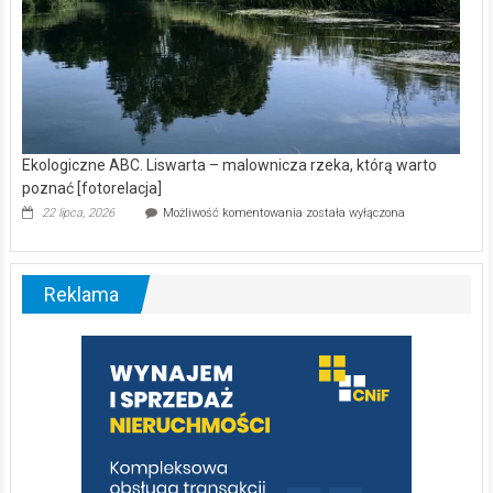
Ekologiczne ABC. Liswarta – malownicza rzeka, którą warto
poznać [fotorelacja]
Ekologiczne
22 lipca, 2026
Możliwość komentowania
została wyłączona
ABC.
Liswarta
–
malownicza
Reklama
rzeka,
którą
warto
poznać
[fotorelacja]