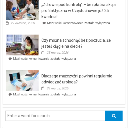
program
„Zdrowie pod kontrolą” – bezpłatna akcja
rehabilitacji
dla
profilaktyczna w Częstochowie już 25
seniorów!
kwietnia!
„Zdrowie
21 kwietnia, 2026
Możliwość komentowania
została wyłączona
pod
kontrolą”
–
Czy można schudnąć bez poczucia, że
bezpłatna
akcja
jesteś ciągle na diecie?
profilaktyczna
25 marca, 2026
w
Czy
Możliwość komentowania
została wyłączona
Częstochowie
można
już
schudnąć
25
bez
kwietnia!
Dlaczego mężczyźni powinni regularnie
poczucia,
że
odwiedzać urologa?
jesteś
24 marca, 2026
ciągle
Dlaczego
Możliwość komentowania
została wyłączona
na
mężczyźni
diecie?
powinni
regularnie
odwiedzać
urologa?