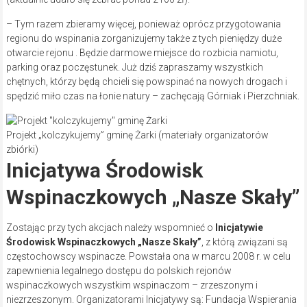
– Tym razem zbieramy więcej, ponieważ oprócz przygotowania
regionu do wspinania zorganizujemy także z tych pieniędzy duże
otwarcie rejonu . Będzie darmowe miejsce do rozbicia namiotu,
parking oraz poczęstunek. Już dziś zapraszamy wszystkich
chętnych, którzy będą chcieli się powspinać na nowych drogach i
spędzić miło czas na łonie natury – zachęcają Górniak i Pierzchniak.
Projekt „kolczykujemy” gminę Żarki (materiały organizatorów
zbiórki)
Inicjatywa Środowisk
Wspinaczkowych „Nasze Skały”
Zostając przy tych akcjach należy wspomnieć o
Inicjatywie
Środowisk Wspinaczkowych „Nasze Skały”
, z którą związani są
częstochowscy wspinacze. Powstała ona w marcu 2008 r. w celu
zapewnienia legalnego dostępu do polskich rejonów
wspinaczkowych wszystkim wspinaczom – zrzeszonym i
niezrzeszonym. Organizatorami Inicjatywy są: Fundacja Wspierania