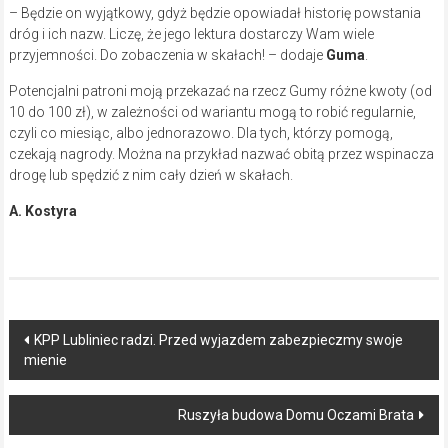
– Będzie on wyjątkowy, gdyż będzie opowiadał historię powstania
dróg i ich nazw. Liczę, że jego lektura dostarczy Wam wiele
przyjemności. Do zobaczenia w skałach! – dodaje
Guma
.
Potencjalni patroni moją przekazać na rzecz Gumy różne kwoty (od
10 do 100 zł), w zależności od wariantu mogą to robić regularnie,
czyli co miesiąc, albo jednorazowo. Dla tych, którzy pomogą,
czekają nagrody. Można na przykład nazwać obitą przez wspinacza
drogę lub spędzić z nim cały dzień w skałach.
A. Kostyra
Post
KPP Lubliniec radzi. Przed wyjazdem zabezpieczmy swoje
mienie
navigation
Ruszyła budowa Domu Oczami Brata