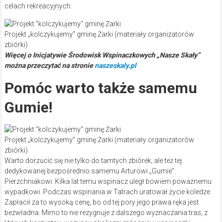
celach rekreacyjnych.
Projekt „kolczykujemy” gminę Żarki (materiały organizatorów
zbiórki)
Więcej o Inicjatywie Środowisk Wspinaczkowych „Nasze Skały”
można przeczytać na stronie
naszeskaly.pl
Pomóc warto także samemu
Gumie!
Projekt „kolczykujemy” gminę Żarki (materiały organizatorów
zbiórki)
Warto dorzucić się nie tylko do tamtych zbiórek, ale też tej
dedykowanej bezpośrednio samemu Arturowi „Gumie”
Pierzchniakowi. Kilka lat temu wspinacz uległ bowiem poważnemu
wypadkowi. Podczas wspinania w Tatrach uratował życie koledze.
Zapłacił za to wysoką cenę, bo od tej pory jego prawa ręka jest
bezwładna. Mimo to nie rezygnuje z dalszego wyznaczania tras, z