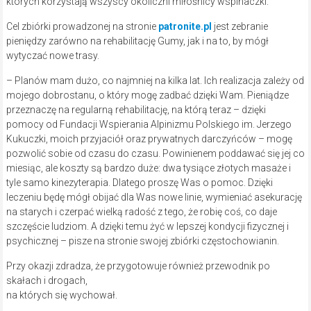
których korzystają wszyscy okoliczni miłośnicy wspinaczki.
Cel zbiórki prowadzonej na stronie
patronite.pl
jest zebranie
pieniędzy zarówno na rehabilitację Gumy, jak i na to, by mógł
wytyczać nowe trasy.
– Planów mam dużo, co najmniej na kilka lat. Ich realizacja zależy od
mojego dobrostanu, o który mogę zadbać dzięki Wam. Pieniądze
przeznaczę na regularną rehabilitację, na którą teraz – dzięki
pomocy od Fundacji Wspierania Alpinizmu Polskiego im. Jerzego
Kukuczki, moich przyjaciół oraz prywatnych darczyńców – mogę
pozwolić sobie od czasu do czasu. Powinienem poddawać się jej co
miesiąc, ale koszty są bardzo duże: dwa tysiące złotych masaże i
tyle samo kinezyterapia. Dlatego proszę Was o pomoc. Dzięki
leczeniu będę mógł obijać dla Was nowe linie, wymieniać asekurację
na starych i czerpać wielką radość z tego, że robię coś, co daje
szczęście ludziom. A dzięki temu żyć w lepszej kondycji fizycznej i
psychicznej – pisze na stronie swojej zbiórki częstochowianin.
Przy okazji zdradza, że przygotowuje również przewodnik po
skałach i drogach,
na których się wychował.