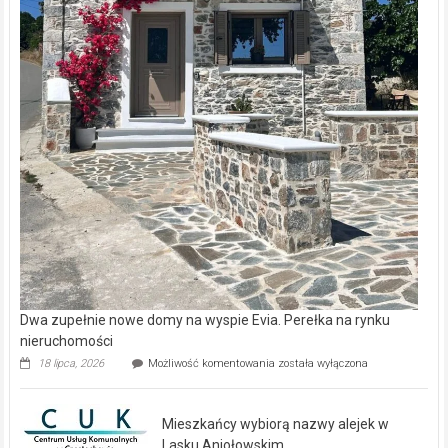
Dwa zupełnie nowe domy na wyspie Evia. Perełka na rynku
nieruchomości
Dwa
18 lipca, 2026
Możliwość komentowania
została wyłączona
zupełnie
nowe
domy
Mieszkańcy wybiorą nazwy alejek w
na
wyspie
Lasku Aniołowskim