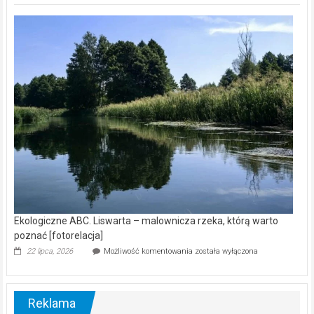
Z
kamerą
wśród
nietoperzy
[wideo]
Ekologiczne ABC. Liswarta – malownicza rzeka, którą warto
poznać [fotorelacja]
Ekologiczne
22 lipca, 2026
Możliwość komentowania
została wyłączona
ABC.
Liswarta
–
malownicza
Reklama
rzeka,