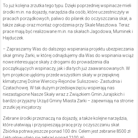
To już kolejna zrzutka tego typu. Dzięki poprzedniej wspinacze mieli
środki m.in. na dojazdy, narzędzia dla osób, które uczestniczyły w
pracach porządkowych, paliwo do pilarek do oczyszczania skał, a
także zakup oraz montaż ogrodzenia przy Skale Masztowa. Teraz
prace mają być realizowane m.in. na skałach Jagodowa, Muminek i
Hajduczek.
– Zapraszamy Was do dalszego wspierania projektu ubezpieczania
skał gminy Żarki, w której odnajdujemy dla Was do wspinania wciąż
nowe interesujące skały z drogami do prowadzenia dla
początkujących wspinaczy, jak i dla tych już zaawansowanych. W
tym projekcie ujęliśmy przede wszystkim skały w przepięknej
klimatycznej Dolnie Wiercicy-Rejonów Suliszowic- Zastudnia i
Czatachowej. W tak dużym przedsięwzięciu wspierają nas
niezastąpione Nasze Skały wraz z Związkiem Gmin Jurajskich i
bardzo przyjazny Urząd Gminy Miasta Żarki – zapewniają na stronie
zrzutki jej inicjatorzy.
Zebrane środki przeznaczą na dojazdy, a także kolejne narzędzia,
które ułatwiają i przyspieszają pracę przy oczyszczaniu skał.
Zbiórka potrwa jeszcze ponad 100 dni. Celem jest zebranie 8500 zł
(aktualnie udało się zebrać ponad 2100 zł).