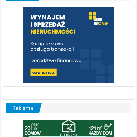
którą
warto
poznać
[fotorelacja]
Reklama