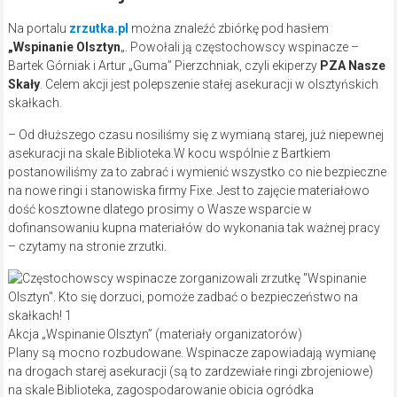
Na portalu
zrzutka.pl
można znaleźć zbiórkę pod hasłem
„Wspinanie Olsztyn
„. Powołali ją częstochowscy wspinacze –
Bartek Górniak i Artur „Guma” Pierzchniak, czyli ekiperzy
PZA Nasze
Skały
. Celem akcji jest polepszenie stałej asekuracji w olsztyńskich
skałkach.
– Od dłuższego czasu nosiliśmy się z wymianą starej, już niepewnej
asekuracji na skale Biblioteka.W kocu wspólnie z Bartkiem
postanowiliśmy za to zabrać i wymienić wszystko co nie bezpieczne
na nowe ringi i stanowiska firmy Fixe. Jest to zajęcie materiałowo
dość kosztowne dlatego prosimy o Wasze wsparcie w
dofinansowaniu kupna materiałów do wykonania tak ważnej pracy
– czytamy na stronie zrzutki.
Akcja „Wspinanie Olsztyn” (materiały organizatorów)
Plany są mocno rozbudowane. Wspinacze zapowiadają wymianę
na drogach starej asekuracji (są to zardzewiałe ringi zbrojeniowe)
na skale Biblioteka, zagospodarowanie obicia ogródka