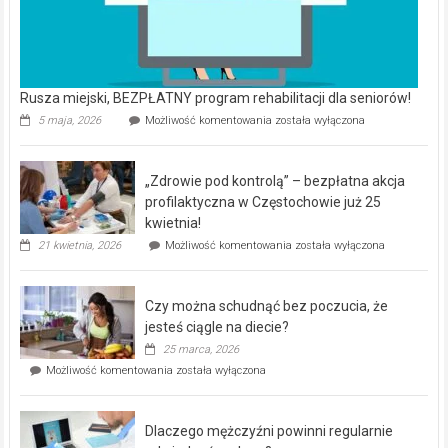
Rusza miejski, BEZPŁATNY program rehabilitacji dla seniorów!
Rusza
5 maja, 2026
Możliwość komentowania
została wyłączona
miejski,
BEZPŁATNY
program
„Zdrowie pod kontrolą” – bezpłatna akcja
rehabilitacji
dla
profilaktyczna w Częstochowie już 25
seniorów!
kwietnia!
„Zdrowie
21 kwietnia, 2026
Możliwość komentowania
została wyłączona
pod
kontrolą”
–
Czy można schudnąć bez poczucia, że
bezpłatna
akcja
jesteś ciągle na diecie?
profilaktyczna
25 marca, 2026
w
Czy
Możliwość komentowania
została wyłączona
Częstochowie
można
już
schudnąć
25
bez
kwietnia!
Dlaczego mężczyźni powinni regularnie
poczucia,