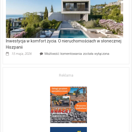
mieszkanie?
Inwestycja w komfort życia. O nieruchomościach w słonecznej
Hiszpanii
Inwestycja
15 maja, 2026
Możliwość komentowania
została wyłączona
w komfort
życia.
O nieruchomościach
w słonecznej
Reklama
Hiszpanii