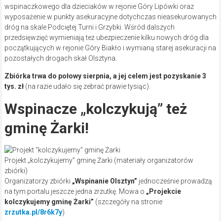
wspinaczkowego dla dzieciaków w rejonie Góry Lipówki oraz
wyposażenie w punkty asekuracyjne dotychczas nieasekurowanych
dróg na skale Podciętej Turni i Grzybki. Wśród dalszych
przedsięwzięć wymieniają też ubezpieczenie kilku nowych dróg dla
początkujących w rejonie Góry Biakło i wymianą starej asekuracji na
pozostałych drogach skał Olsztyna.
Zbiórka trwa do połowy sierpnia, a jej celem jest pozyskanie 3
tys. zł
(na razie udało się zebrać prawie tysiąc).
Wspinacze „kolczykują” też
gminę Żarki!
Projekt „kolczykujemy” gminę Żarki (materiały organizatorów
zbiórki)
Organizatorzy zbiórki
„Wspinanie Olsztyn”
jednocześnie prowadzą
na tym portalu jeszcze jedna zrzutkę. Mowa o
„Projekcie
kolczykujemy gminę Żarki”
(szczegóły na stronie
zrzutka.pl/8r6k7y
)