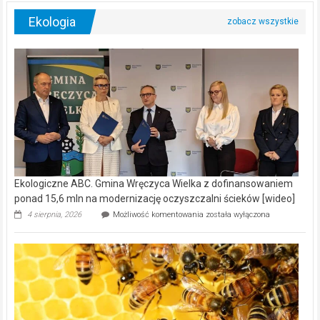
Ekologia
Ekologiczne ABC. Gmina Wręczyca Wielka z dofinansowaniem
ponad 15,6 mln na modernizację oczyszczalni ścieków [wideo]
Ekologiczne
4 sierpnia, 2026
Możliwość komentowania
została wyłączona
ABC.
Gmina
Wręczyca
Wielka
z
dofinansowaniem
ponad
15,6
mln