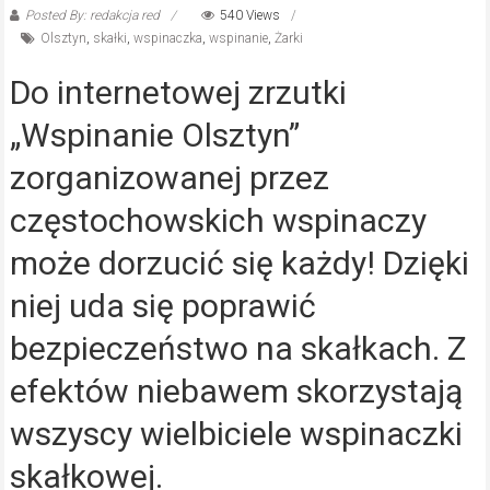
Posted By: redakcja red
540 Views
Olsztyn
,
skałki
,
wspinaczka
,
wspinanie
,
Żarki
Do internetowej zrzutki
„Wspinanie Olsztyn”
zorganizowanej przez
częstochowskich wspinaczy
może dorzucić się każdy! Dzięki
niej uda się poprawić
bezpieczeństwo na skałkach. Z
efektów niebawem skorzystają
wszyscy wielbiciele wspinaczki
skałkowej.