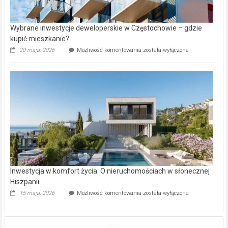
Wybrane inwestycje deweloperskie w Częstochowie – gdzie
kupić mieszkanie?
Wybrane
20 maja, 2026
Możliwość komentowania
została wyłączona
inwestycje
deweloperskie
w Częstochowie
–
gdzie
kupić
mieszkanie?
Inwestycja w komfort życia. O nieruchomościach w słonecznej
Hiszpanii
Inwestycja
15 maja, 2026
Możliwość komentowania
została wyłączona
w komfort
życia.
O nieruchomościach
w słonecznej