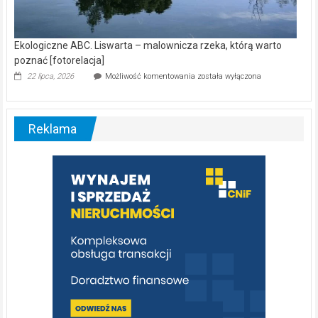
Ekologiczne ABC. Liswarta – malownicza rzeka, którą warto
poznać [fotorelacja]
Ekologiczne
22 lipca, 2026
Możliwość komentowania
została wyłączona
ABC.
Liswarta
–
malownicza
Reklama
rzeka,
którą
warto
poznać
[fotorelacja]