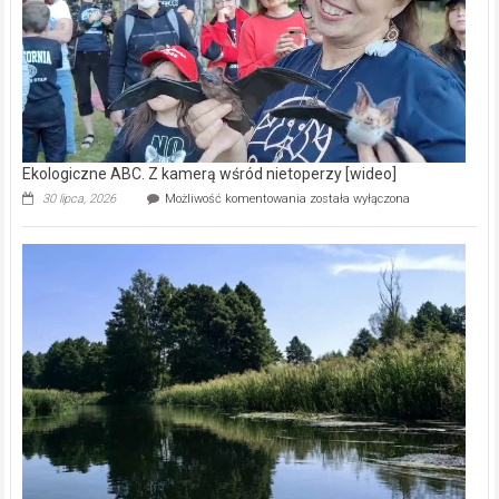
[wideo]
Ekologiczne ABC. Z kamerą wśród nietoperzy [wideo]
Ekologiczne
30 lipca, 2026
Możliwość komentowania
została wyłączona
ABC.
Z
kamerą
wśród
nietoperzy
[wideo]