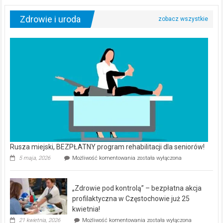
Zdrowie i uroda
Rusza miejski, BEZPŁATNY program rehabilitacji dla seniorów!
Rusza
5 maja, 2026
Możliwość komentowania
została wyłączona
miejski,
BEZPŁATNY
program
„Zdrowie pod kontrolą” – bezpłatna akcja
rehabilitacji
dla
profilaktyczna w Częstochowie już 25
seniorów!
kwietnia!
„Zdrowie
21 kwietnia, 2026
Możliwość komentowania
została wyłączona