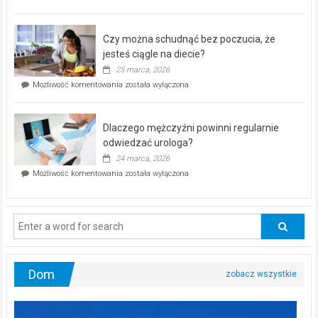
pod
kontrolą”
–
Czy można schudnąć bez poczucia, że
bezpłatna
akcja
jesteś ciągle na diecie?
profilaktyczna
25 marca, 2026
w
Czy
Możliwość komentowania
została wyłączona
Częstochowie
można
już
schudnąć
25
bez
kwietnia!
Dlaczego mężczyźni powinni regularnie
poczucia,
że
odwiedzać urologa?
jesteś
24 marca, 2026
ciągle
Dlaczego
Możliwość komentowania
została wyłączona
na
mężczyźni
diecie?
powinni
regularnie
odwiedzać
urologa?
Dom