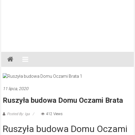
Gazeta
Regionalna
Częstochowa,
Kłobuck,
Lubliniec,
11 lipca, 2020
Myszków
Ruszyła budowa Domu Oczami Brata
Posted By: Iga
412 Views
Ruszyła budowa Domu Oczami