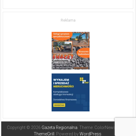
w komfort
życia.
O nieruchomościach
w słonecznej
Reklama
Hiszpanii
Copyright © 2026
Gazeta Regionalna
. Theme: ColorNews Pro by
ThemeGrill
. Powered by
WordPress
.