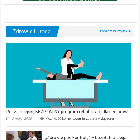
Zdrowie i uroda
Rusza miejski, BEZPŁATNY program rehabilitacji dla seniorów!
Rusza
5 maja, 2026
Możliwość komentowania
została wyłączona
miejski,
BEZPŁATNY
program
„Zdrowie pod kontrolą” – bezpłatna akcja
rehabilitacji