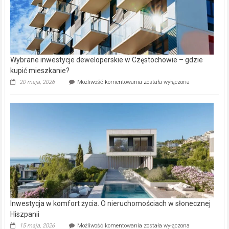
Wybrane inwestycje deweloperskie w Częstochowie – gdzie
kupić mieszkanie?
Wybrane
20 maja, 2026
Możliwość komentowania
została wyłączona
inwestycje
deweloperskie
w Częstochowie
–
gdzie
kupić
mieszkanie?
Inwestycja w komfort życia. O nieruchomościach w słonecznej
Hiszpanii
Inwestycja
15 maja, 2026
Możliwość komentowania
została wyłączona