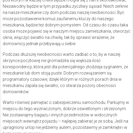
Niezawodny będzie w tym przypadku życzliwy sąsiad. Niech zerknie
na nasze mieszkanie czy dom podczas naszej nieobecności. Być
może pozostawienie komuś zaufanemu kluczy do naszego
mieszkania, będzie też dobrym pomysłem. Od czasu do czasu taka
osoba może pojawić się w naszym miejscu zamieszkania, otworzyć
okna, włączyć światło na chwilę, tak by sprawić wrażenie, że
domownicy jednak przebywają u siebie.
Podczas dłuższej nieobecności warto zadbać o to, by w naszej
skrzynce pocztowej nie gromadziła się większa ilość
korespondencji, która jest dla potencjalnego złodzieja sygnałem, że
mieszkanie lub dom stoją puste. Dobrym rozwiązaniem są
programatory czasowe, dzięki którym w różnych porach dnia w
mieszkaniu zapala się światło, co stwarza pozory obecności
domowników.
Warto również pamiętać o zabezpieczeniu samochodu. Parkujmy w
miejscu do tego wyznaczonym, dobrze oświetlonym i strzeżonym.
Nie zostawiajmy bagażu i innych przedmiotów w widocznych
miejscach wewnątrz pojazdu – najlepiej zabierać je ze sobą. Jeśli na
upragniony urlop nie jedziemy autem, pozostawmy je zamknięte i w