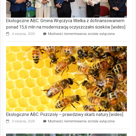
Ekologiczne ABC. Gmina Wręczyca Wielka z dofinansowaniem
ponad 15,6 mln na modernizację oczyszczalni ścieków [wideo]
Ekologiczne
4 sierpnia, 2026
Możliwość komentowania
została wyłączona
ABC.
Gmina
Wręczyca
Wielka
z
dofinansowaniem
ponad
15,6
mln
na
modernizację
oczyszczalni
ścieków
[wideo]
Ekologiczne ABC. Pszczoły – prawdziwy skarb natury [wideo]
Ekologiczne
3 sierpnia, 2026
Możliwość komentowania
została wyłączona
ABC.
Pszczoły
–