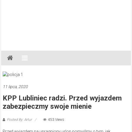
Gazeta
Regionalna
Częstochowa,
Kłobuck,
Lubliniec,
11 lipca, 2020
Myszków
KPP Lubliniec radzi. Przed wyjazdem
zabezpieczmy swoje mienie
Posted By: Artur
453 Views
Przed wyjazdem na upragniony urlop pomyślmy o tym, jak