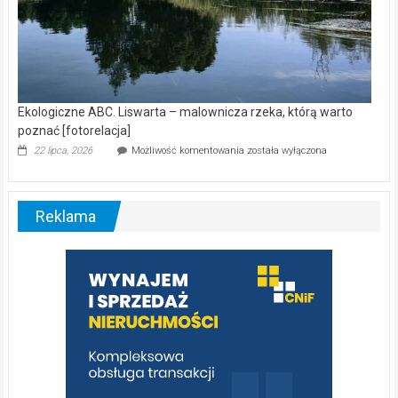
Ekologiczne ABC. Liswarta – malownicza rzeka, którą warto
poznać [fotorelacja]
Ekologiczne
22 lipca, 2026
Możliwość komentowania
została wyłączona
ABC.
Liswarta
–
malownicza
Reklama
rzeka,
którą
warto
poznać
[fotorelacja]