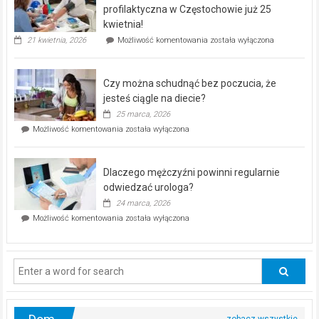
dla
profilaktyczna w Częstochowie już 25
seniorów!
kwietnia!
„Zdrowie
21 kwietnia, 2026
Możliwość komentowania
została wyłączona
pod
kontrolą”
–
Czy można schudnąć bez poczucia, że
bezpłatna
akcja
jesteś ciągle na diecie?
profilaktyczna
25 marca, 2026
w
Czy
Możliwość komentowania
została wyłączona
Częstochowie
można
już
schudnąć
25
bez
kwietnia!
Dlaczego mężczyźni powinni regularnie
poczucia,
że
odwiedzać urologa?
jesteś
24 marca, 2026
ciągle
Dlaczego
Możliwość komentowania
została wyłączona
na
mężczyźni
diecie?
powinni
regularnie
odwiedzać
urologa?