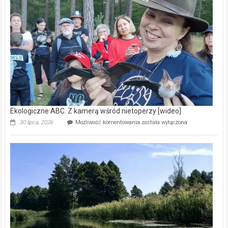
prawdziwy
skarb
natury
[wideo]
Ekologiczne ABC. Z kamerą wśród nietoperzy [wideo]
Ekologiczne
30 lipca, 2026
Możliwość komentowania
została wyłączona
ABC.
Z
kamerą
wśród
nietoperzy
[wideo]