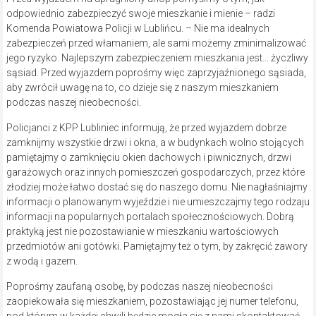
odpowiednio zabezpieczyć swoje mieszkanie i mienie – radzi
Komenda Powiatowa Policji w Lublińcu. – Nie ma idealnych
zabezpieczeń przed włamaniem, ale sami możemy zminimalizować
jego ryzyko. Najlepszym zabezpieczeniem mieszkania jest… życzliwy
sąsiad. Przed wyjazdem poprośmy więc zaprzyjaźnionego sąsiada,
aby zwrócił uwagę na to, co dzieje się z naszym mieszkaniem
podczas naszej nieobecności.
Policjanci z KPP Lubliniec informują, że przed wyjazdem dobrze
zamknijmy wszystkie drzwi i okna, a w budynkach wolno stojących
pamiętajmy o zamknięciu okien dachowych i piwnicznych, drzwi
garażowych oraz innych pomieszczeń gospodarczych, przez które
złodziej może łatwo dostać się do naszego domu. Nie nagłaśniajmy
informacji o planowanym wyjeździe i nie umieszczajmy tego rodzaju
informacji na popularnych portalach społecznościowych. Dobrą
praktyką jest nie pozostawianie w mieszkaniu wartościowych
przedmiotów ani gotówki. Pamiętajmy też o tym, by zakręcić zawory
z wodą i gazem.
Poprośmy zaufaną osobę, by podczas naszej nieobecności
zaopiekowała się mieszkaniem, pozostawiając jej numer telefonu,
pod którym w każdej chwili będzie mogła się z nami skontaktować.